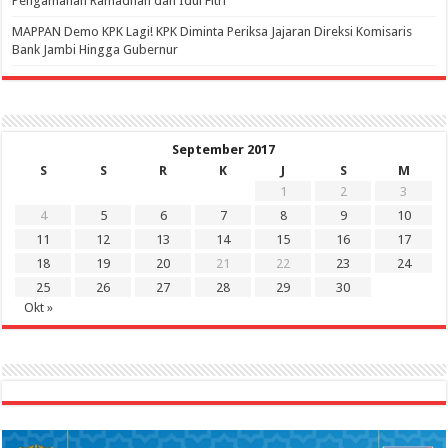
Pengamanan Ramadhan dan Idul Fitri
‎MAPPAN Demo KPK Lagi! KPK Diminta Periksa Jajaran Direksi Komisaris
Bank Jambi Hingga Gubernur ‎
September 2017
S
S
R
K
J
S
M
1
2
3
4
5
6
7
8
9
10
11
12
13
14
15
16
17
18
19
20
21
22
23
24
25
26
27
28
29
30
Okt »