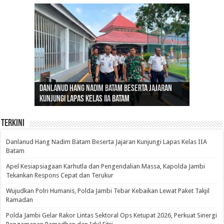
Gubernur Al Haris: Lomba Cerdas Cermat Sarana
Gubernur Al Haris Dorong Koperasi Merah Putih
Sosok Fenomenal yang Menggetarkan
Danlanud Hang Nadim Batam Beserta Jajaran
Silaturahmi dan Reses Komite I DPD RI di Polda
Edukasi Pembentukan Karakter Generasi
Cepat Beroperasi Agar Bisa Layani Masyarakat
Nusantara: Ratu Wangsa, Wanita Berkelas
Kunjungi Lapas Kelas IIA Batam
Jambi Bahas Sinergitas Penanganan Narkotika
Penerus
Penuhi Kebutuhannya
dengan Pengaruh Internasional
Terkini
Danlanud Hang Nadim Batam Beserta Jajaran Kunjungi Lapas Kelas IIA
Batam
Apel Kesiapsiagaan Karhutla dan Pengendalian Massa, Kapolda Jambi
Tekankan Respons Cepat dan Terukur
Wujudkan Polri Humanis, Polda Jambi Tebar Kebaikan Lewat Paket Takjil
Ramadan
Polda Jambi Gelar Rakor Lintas Sektoral Ops Ketupat 2026, Perkuat Sinergi