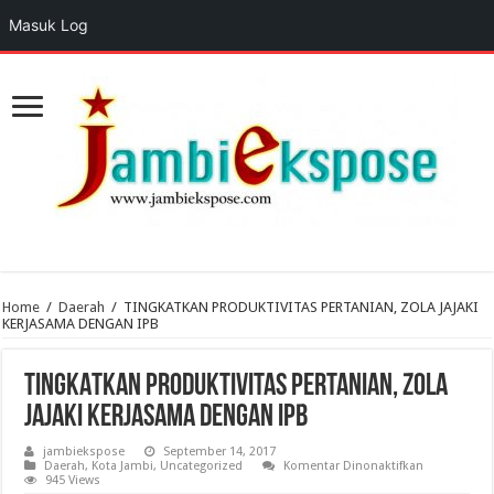
Masuk Log
Home
/
Daerah
/
TINGKATKAN PRODUKTIVITAS PERTANIAN, ZOLA JAJAKI
KERJASAMA DENGAN IPB
TINGKATKAN PRODUKTIVITAS PERTANIAN, ZOLA
JAJAKI KERJASAMA DENGAN IPB
jambiekspose
September 14, 2017
pada
Daerah
,
Kota Jambi
,
Uncategorized
Komentar Dinonaktifkan
TINGKATKAN
945 Views
PRODUKTIVI