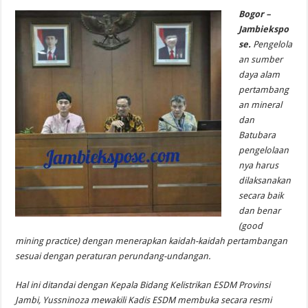
PERTANIAN,
Bogor –
ZOLA
JAJAKI
Jambiekspo
KERJASAMA
se.
Pengelola
DENGAN
IPB
an sumber
daya alam
pertambang
an mineral
dan
Batubara
pengelolaan
nya harus
dilaksanakan
secara baik
dan benar
(good
mining practice) dengan menerapkan kaidah-kaidah pertambangan
sesuai dengan peraturan perundang-undangan.
Hal ini ditandai dengan Kepala Bidang Kelistrikan ESDM Provinsi
Jambi, Yussninoza mewakili Kadis ESDM membuka secara resmi