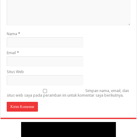
Nama
*
Email
*
Situs Web
Simpan nama, email, dan
situs web saya pada peramban ini untuk komentar saya berikutnya.