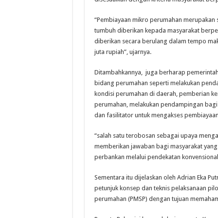
“Pembiayaan mikro perumahan merupakan 
tumbuh diberikan kepada masyarakat berpengh
diberikan secara berulang dalam tempo mak
juta rupiah”, ujarnya.
Ditambahkannya, juga berharap pemerintah
bidang perumahan seperti melakukan penda
kondisi perumahan di daerah, pemberian k
perumahan, melakukan pendampingan bagi k
dan fasilitator untuk mengakses pembiayaan
“salah satu terobosan sebagai upaya meng
memberikan jawaban bagi masyarakat yang t
perbankan melalui pendekatan konvensional
Sementara itu dijelaskan oleh Adrian Eka 
petunjuk konsep dan teknis pelaksanaan pi
perumahan (PMSP) dengan tujuan memahami s