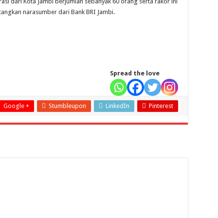
rasi dari Kota Jambi berjumlah sebanyak 60 orang serta rakor ini
tangkan narasumber dari Bank BRI Jambi.
Spread the love
Google +
Stumbleupon
LinkedIn
Pinterest