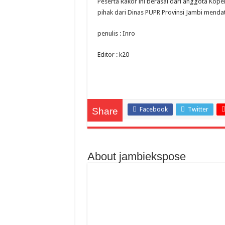
Peserta Rakor ini berasal dari anggota Kope
pihak dari Dinas PUPR Provinsi Jambi menda
penulis : Inro
Editor : k20
Facebook
Twitter
Share
About jambiekspose