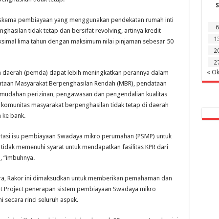
S
skema pembiayaan yang menggunakan pendekatan rumah inti
6
asilan tidak tetap dan bersifat revolving, artinya kredit
1
simal lima tahun dengan maksimum nilai pinjaman sebesar 50
2
2
« Ok
 daerah (pemda) dapat lebih meningkatkan perannya dalam
taan Masyarakat Berpenghasilan Rendah (MBR), pendataan
emudahan perizinan, pengawasan dan pengendalian kualitas
omunitas masyarakat berpenghasilan tidak tetap di daerah
 ke bank.
atasi isu pembiayaan Swadaya mikro perumahan (PSMP) untuk
idak memenuhi syarat untuk mendapatkan fasilitas KPR dari
, “imbuhnya.
Putra, Rakor ini dimaksudkan untuk memberikan pemahaman dan
lot Project penerapan sistem pembiayaan Swadaya mikro
ecara rinci seluruh aspek.