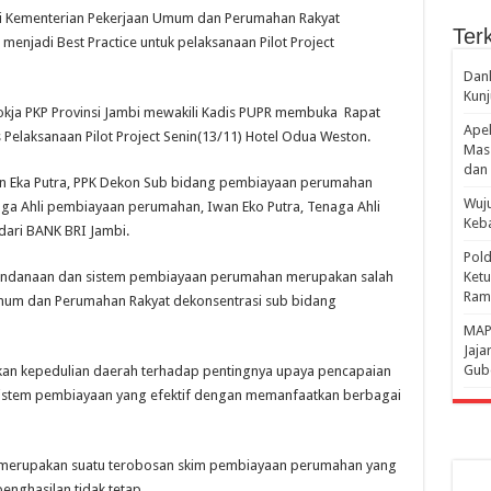
ui Kementerian Pekerjaan Umum dan Perumahan Rakyat
Terk
menjadi Best Practice untuk pelaksanaan Pilot Project
Danl
Kunj
 Pokja PKP Provinsi Jambi mewakili Kadis PUPR membuka Rapat
Apel
Pelaksanaan Pilot Project Senin(13/11) Hotel Odua Weston.
Mass
dan 
an Eka Putra, PPK Dekon Sub bidang pembiayaan perumahan
Wuju
naga Ahli pembiayaan perumahan, Iwan Eko Putra, Tenaga Ahli
Keba
ari BANK BRI Jambi.
Pold
pendanaan dan sistem pembiayaan perumahan merupakan salah
Ketu
Rama
umum dan Perumahan Rakyat dekonsentrasi sub bidang
‎MAP
Jaja
Gube
tkan kepedulian daerah terhadap pentingnya upaya pencapaian
sistem pembiayaan yang efektif dengan memanfaatkan berbagai
, merupakan suatu terobosan skim pembiayaan perumahan yang
enghasilan tidak tetap.