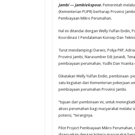
Jambi — Jambiekspose
. Pemerintah melal
(Kementerian PUPR) berharap Provinsi Jambi 
Pembiayaan Mikro Perumahan.
Hal ini ditandai dengan Welly Yulfan Endin,
Koordinasi I Pendalaman Konsep Dan Teknis 
Turut mendampingi Darwis, Pokja PKP, Adri
Provinsi Jambi, Narasumber Edi Junaidi, Te
pembiayaan perumahan, Yudhi Dan Yoanita d
Dikatakan Welly Yulfan Endin, pembinaan 
satu kegiatan dari Kementerian pekerjaan 
pembiayaan perumahan Provinsi Jambi.
“tujuan dari pembinaan ini, untuk meningka
akses perumahan bagi masyarakat melalui 
potensi, “terangnya.
Pilot Project Pembiayaan Mikro Perumahan
disesuaikan dengan kriteria masyarakat berp