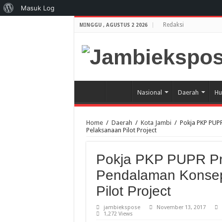
Tentang
Masuk Log
WordPress
Redaksi
MINGGU , AGUSTUS 2 2026
Nasional
Daerah
Hu
Home
/
Daerah
/
Kota Jambi
/
Pokja PKP PUP
Pelaksanaan Pilot Project
Pokja PKP PUPR Pr
Pendalaman Konsep
Pilot Project
jambiekspose
November 13, 2017
1,272 Views