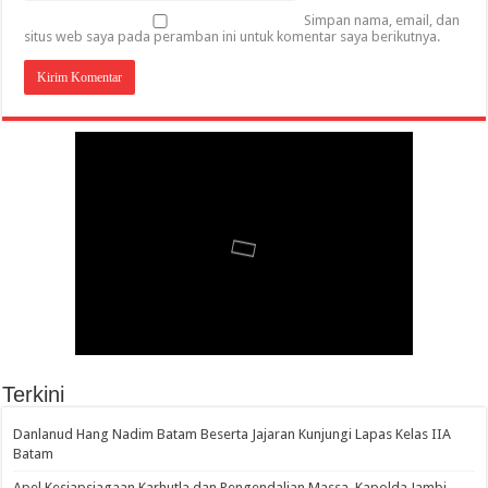
Simpan nama, email, dan
situs web saya pada peramban ini untuk komentar saya berikutnya.
Terkini
Danlanud Hang Nadim Batam Beserta Jajaran Kunjungi Lapas Kelas IIA
Batam
Apel Kesiapsiagaan Karhutla dan Pengendalian Massa, Kapolda Jambi