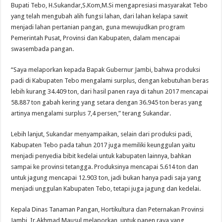
Bupati Tebo, H.Sukandar,S.Kom,M.Si mengapresiasi masyarakat Tebo
yang telah mengubah alih fungsi lahan, dari lahan kelapa sawit
menjadi lahan pertanian pangan, guna mewujudkan program
Pemerintah Pusat, Provinsi dan Kabupaten, dalam mencapai
swasembada pangan.
“Saya melaporkan kepada Bapak Gubernur Jambi, bahwa produksi
padi di Kabupaten Tebo mengalami surplus, dengan kebutuhan beras
lebih kurang 34.409 ton, dari hasil panen raya di tahun 2017 mencapai
58.887 ton gabah kering yang setara dengan 36.945 ton beras yang
artinya mengalami surplus 7,4 persen,” terang Sukandar.
Lebih lanjut, Sukandar menyampaikan, selain dari produksi padi,
Kabupaten Tebo pada tahun 2017 juga memiliki keunggulan yaitu
menjadi penyedia bibit kedelai untuk kabupaten lainnya, bahkan
sampai ke provinsi tetangga. Produksinya mencapai 5.614 ton dan
untuk jagung mencapai 12.903 ton, jadi bukan hanya padi saja yang
menjadi unggulan Kabupaten Tebo, tetapi juga jagung dan kedelai.
Kepala Dinas Tanaman Pangan, Hortikultura dan Peternakan Provinsi
Jambi, Ir.Akhmad Mausul melaporkan, untuk panen raya yang