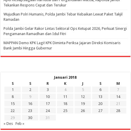
Tekankan Respons Cepat dan Terukur
Wujudkan Polri Humanis, Polda Jambi Tebar Kebaikan Lewat Paket Takjil
Ramadan
Polda Jambi Gelar Rakor Lintas Sektoral Ops Ketupat 2026, Perkuat Sinergi
Pengamanan Ramadhan dan Idul Fitri
‎MAPPAN Demo KPK Lagi! KPK Diminta Periksa Jajaran Direksi Komisaris
Bank Jambi Hingga Gubernur ‎
Januari 2018
S
S
R
K
J
S
M
1
2
3
4
5
6
7
8
9
10
11
12
13
14
15
16
17
18
19
20
21
22
23
24
25
26
27
28
29
30
31
« Des
Feb »