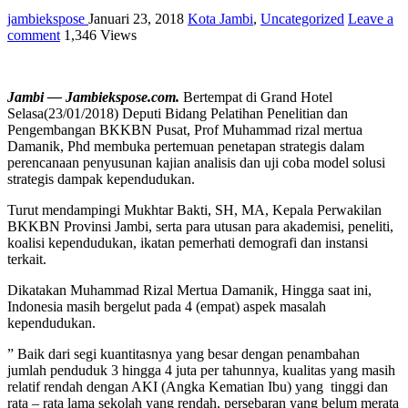
jambiekspose
Januari 23, 2018
Kota Jambi
,
Uncategorized
Leave a
comment
1,346 Views
Jambi — Jambiekspose.com.
Bertempat di Grand Hotel
Selasa(23/01/2018) Deputi Bidang Pelatihan Penelitian dan
Pengembangan BKKBN Pusat, Prof Muhammad rizal mertua
Damanik, Phd membuka pertemuan penetapan strategis dalam
perencanaan penyusunan kajian analisis dan uji coba model solusi
strategis dampak kependudukan.
Turut mendampingi Mukhtar Bakti, SH, MA, Kepala Perwakilan
BKKBN Provinsi Jambi, serta para utusan para akademisi, peneliti,
koalisi kependudukan, ikatan pemerhati demografi dan instansi
terkait.
Dikatakan Muhammad Rizal Mertua Damanik, Hingga saat ini,
Indonesia masih bergelut pada 4 (empat) aspek masalah
kependudukan.
” Baik dari segi kuantitasnya yang besar dengan penambahan
jumlah penduduk 3 hingga 4 juta per tahunnya, kualitas yang masih
relatif rendah dengan AKI (Angka Kematian Ibu) yang tinggi dan
rata – rata lama sekolah yang rendah, persebaran yang belum merata