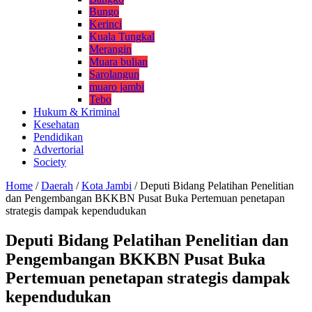
Bungo
Kerinci
Kuala Tungkal
Merangin
Muara bulian
Sarolangun
muaro jambi
Tebo
Hukum & Kriminal
Kesehatan
Pendidikan
Advertorial
Society
Home
/
Daerah
/
Kota Jambi
/
Deputi Bidang Pelatihan Penelitian
dan Pengembangan BKKBN Pusat Buka Pertemuan penetapan
strategis dampak kependudukan
Deputi Bidang Pelatihan Penelitian dan
Pengembangan BKKBN Pusat Buka
Pertemuan penetapan strategis dampak
kependudukan