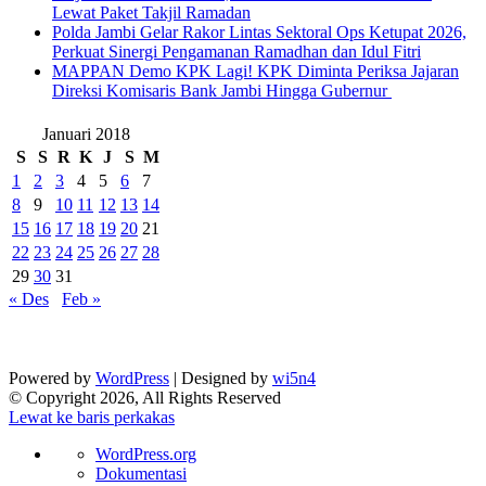
Lewat Paket Takjil Ramadan
Polda Jambi Gelar Rakor Lintas Sektoral Ops Ketupat 2026,
Perkuat Sinergi Pengamanan Ramadhan dan Idul Fitri
‎MAPPAN Demo KPK Lagi! KPK Diminta Periksa Jajaran
Direksi Komisaris Bank Jambi Hingga Gubernur ‎
Januari 2018
S
S
R
K
J
S
M
1
2
3
4
5
6
7
8
9
10
11
12
13
14
15
16
17
18
19
20
21
22
23
24
25
26
27
28
29
30
31
« Des
Feb »
Powered by
WordPress
| Designed by
wi5n4
© Copyright 2026, All Rights Reserved
Lewat ke baris perkakas
Tentang
WordPress.org
WordPress
Dokumentasi