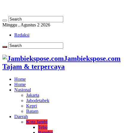
Minggu , Agustus 2 2026
Redaksi
Jambiekspose.com
Tajam & terpercaya
Home
Home
Nasional
Jakarta
Jabodetabek
Kepri
Batam
Daerah
Kota Jambi
Tebo
Bangko