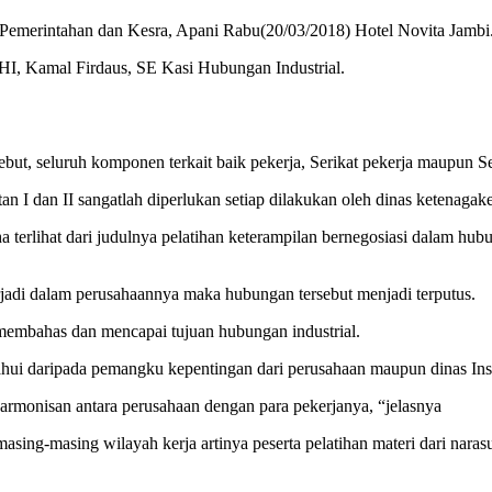
ng Pemerintahan dan Kesra, Apani Rabu(20/03/2018) Hotel Novita Jambi
I, Kamal Firdaus, SE Kasi Hubungan Industrial.
sebut, seluruh komponen terkait baik pekerja, Serikat pekerja maupun Se
an I dan II sangatlah diperlukan setiap dilakukan oleh dinas ketenagake
 terlihat dari judulnya pelatihan keterampilan bernegosiasi dalam hubu
rjadi dalam perusahaannya maka hubungan tersebut menjadi terputus.
membahas dan mencapai tujuan hubungan industrial.
tahui daripada pemangku kepentingan dari perusahaan maupun dinas In
rmonisan antara perusahaan dengan para pekerjanya, “jelasnya
 masing-masing wilayah kerja artinya peserta pelatihan materi dari nara