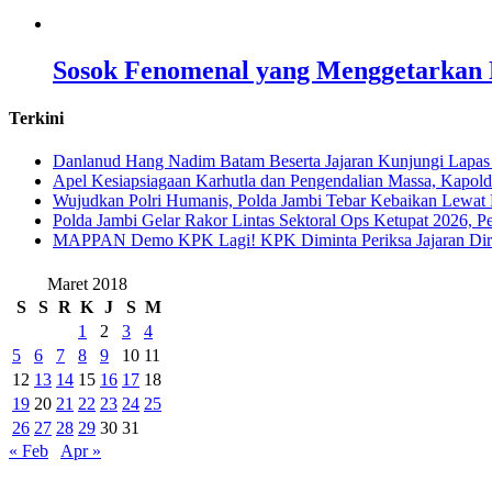
Sosok Fenomenal yang Menggetarkan N
Terkini
Danlanud Hang Nadim Batam Beserta Jajaran Kunjungi Lapas
Apel Kesiapsiagaan Karhutla dan Pengendalian Massa, Kapol
Wujudkan Polri Humanis, Polda Jambi Tebar Kebaikan Lewat 
Polda Jambi Gelar Rakor Lintas Sektoral Ops Ketupat 2026, P
‎MAPPAN Demo KPK Lagi! KPK Diminta Periksa Jajaran Direk
Maret 2018
S
S
R
K
J
S
M
1
2
3
4
5
6
7
8
9
10
11
12
13
14
15
16
17
18
19
20
21
22
23
24
25
26
27
28
29
30
31
« Feb
Apr »