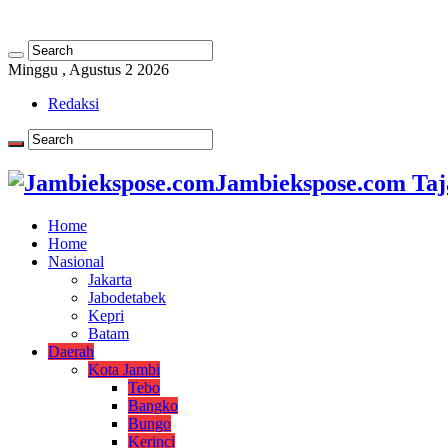
Minggu , Agustus 2 2026
Redaksi
Jambiekspose.com Taj
Home
Home
Nasional
Jakarta
Jabodetabek
Kepri
Batam
Daerah
Kota Jambi
Tebo
Bangko
Bungo
Kerinci