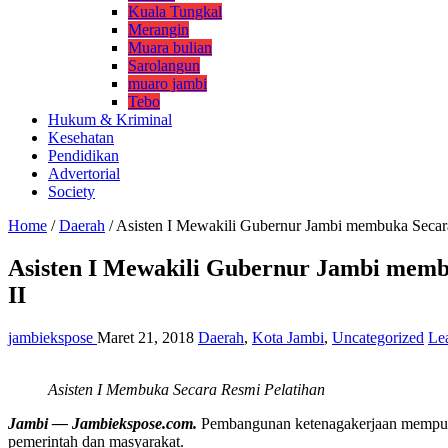
Kuala Tungkal
Merangin
Muara bulian
Sarolangun
muaro jambi
Tebo
Hukum & Kriminal
Kesehatan
Pendidikan
Advertorial
Society
Home
/
Daerah
/
Asisten I Mewakili Gubernur Jambi membuka Secara 
Asisten I Mewakili Gubernur Jambi membu
II
jambiekspose
Maret 21, 2018
Daerah
,
Kota Jambi
,
Uncategorized
Le
Asisten I Membuka Secara Resmi Pelatihan
Jambi — Jambiekspose.com.
Pembangunan ketenagakerjaan mempunya
pemerintah dan masyarakat.