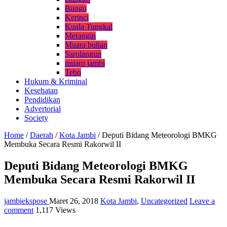
Bungo
Kerinci
Kuala Tungkal
Merangin
Muara bulian
Sarolangun
muaro jambi
Tebo
Hukum & Kriminal
Kesehatan
Pendidikan
Advertorial
Society
Home
/
Daerah
/
Kota Jambi
/
Deputi Bidang Meteorologi BMKG
Membuka Secara Resmi Rakorwil II
Deputi Bidang Meteorologi BMKG
Membuka Secara Resmi Rakorwil II
jambiekspose
Maret 26, 2018
Kota Jambi
,
Uncategorized
Leave a
comment
1,117 Views