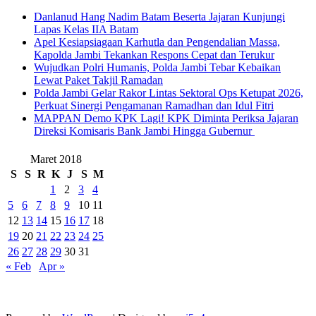
Danlanud Hang Nadim Batam Beserta Jajaran Kunjungi
Lapas Kelas IIA Batam
Apel Kesiapsiagaan Karhutla dan Pengendalian Massa,
Kapolda Jambi Tekankan Respons Cepat dan Terukur
Wujudkan Polri Humanis, Polda Jambi Tebar Kebaikan
Lewat Paket Takjil Ramadan
Polda Jambi Gelar Rakor Lintas Sektoral Ops Ketupat 2026,
Perkuat Sinergi Pengamanan Ramadhan dan Idul Fitri
‎MAPPAN Demo KPK Lagi! KPK Diminta Periksa Jajaran
Direksi Komisaris Bank Jambi Hingga Gubernur ‎
Maret 2018
S
S
R
K
J
S
M
1
2
3
4
5
6
7
8
9
10
11
12
13
14
15
16
17
18
19
20
21
22
23
24
25
26
27
28
29
30
31
« Feb
Apr »