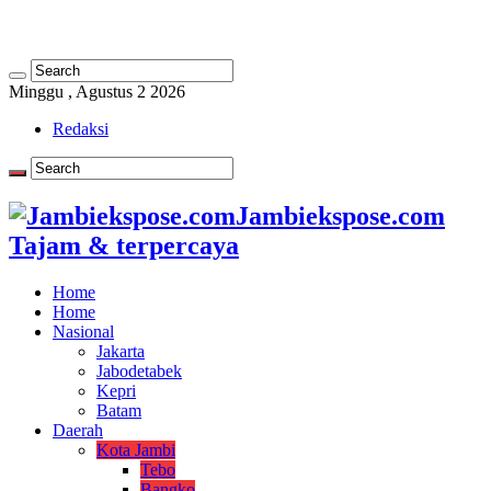
Minggu , Agustus 2 2026
Redaksi
Jambiekspose.com
Tajam & terpercaya
Home
Home
Nasional
Jakarta
Jabodetabek
Kepri
Batam
Daerah
Kota Jambi
Tebo
Bangko