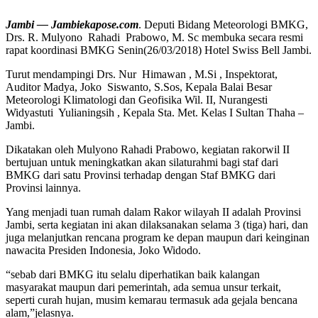
Jambi — Jambiekapose.com
. Deputi Bidang Meteorologi BMKG,
Drs. R. Mulyono Rahadi Prabowo, M. Sc membuka secara resmi
rapat koordinasi BMKG Senin(26/03/2018) Hotel Swiss Bell Jambi.
Turut mendampingi Drs. Nur Himawan , M.Si , Inspektorat,
Auditor Madya, Joko Siswanto, S.Sos, Kepala Balai Besar
Meteorologi Klimatologi dan Geofisika Wil. II, Nurangesti
Widyastuti Yulianingsih , Kepala Sta. Met. Kelas I Sultan Thaha –
Jambi.
Dikatakan oleh Mulyono Rahadi Prabowo, kegiatan rakorwil II
bertujuan untuk meningkatkan akan silaturahmi bagi staf dari
BMKG dari satu Provinsi terhadap dengan Staf BMKG dari
Provinsi lainnya.
Yang menjadi tuan rumah dalam Rakor wilayah II adalah Provinsi
Jambi, serta kegiatan ini akan dilaksanakan selama 3 (tiga) hari, dan
juga melanjutkan rencana program ke depan maupun dari keinginan
nawacita Presiden Indonesia, Joko Widodo.
“sebab dari BMKG itu selalu diperhatikan baik kalangan
masyarakat maupun dari pemerintah, ada semua unsur terkait,
seperti curah hujan, musim kemarau termasuk ada gejala bencana
alam,”jelasnya.