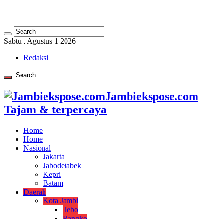
Sabtu , Agustus 1 2026
Redaksi
Jambiekspose.com
Tajam & terpercaya
Home
Home
Nasional
Jakarta
Jabodetabek
Kepri
Batam
Daerah
Kota Jambi
Tebo
Bangko