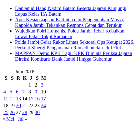
Danlanud Hang Nadim Batam Beserta Jajaran Kunjungi
Lapas Kelas IIA Batam
Apel Kesiapsiagaan Karhutla dan Pengendalian Massa,
Kapolda Jambi Tekankan Respons Cepat dan Terukur
Wujudkan Polri Humanis, Polda Jambi Tebar Kebaikan
Lewat Paket Takjil Ramadan
Polda Jambi Gelar Rakor Lintas Sektoral Ops Ketupat 2026,
Perkuat Sinergi Pengamanan Ramadhan dan Idul Fitri
‎MAPPAN Demo KPK Lagi! KPK Diminta Periksa Jajaran
Direksi Komisaris Bank Jambi Hingga Gubernur ‎
Juni 2018
S
S
R
K
J
S
M
1
2
3
4
5
6
7
8
9
10
11
12
13
14
15
16
17
18
19
20
21
22
23
24
25
26
27
28
29
30
« Mei
Jul »