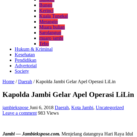
Bungo
Kerinci
Kuala Tungkal
Merangin
Muara bulian
Sarolangun
muaro jambi
Tebo
Hukum & Kriminal
Kesehatan
Pendidikan
Advertorial
Society
Home
/
Daerah
/
Kapolda Jambi Gelar Apel Operasi LiLin
Kapolda Jambi Gelar Apel Operasi LiLin
jambiekspose
Juni 6, 2018
Daerah
,
Kota Jambi
,
Uncategorized
Leave a comment
983 Views
Jambi — Jambiekspose.com.
Menjelang datangnya Hari Raya Idul