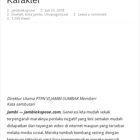
Karakter
jambiekspose
Juli 23, 2018
Daerah
,
Kota Jambi
,
Uncategorized
Leave a comment
1,305 Views
Direktur Utama PTPN VI JAMBI-SUMBAR Memberi
Kata sambutan
Jambi — Jambiekspose.com.
Generasi kita mudah sekali
terpengaruh maraknya perilaku negatif yang kini semakin mudah
didapatkan dari tayangan video di internet maupun yang tersebar
melalui media sosial. Mereka tumbuh kembang seiring dengan
kemajuan teknologi yang bisa menjerumuskan mereka menjadi