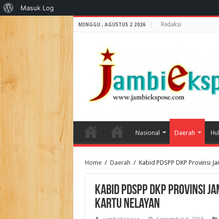
Tentang
Masuk Log
WordPress
Redaksi
MINGGU , AGUSTUS 2 2026
Nasional
Daerah
Hu
Home
/
Daerah
/
Kabid PDSPP DKP Provinsi Ja
Kabid PDSPP DKP Provinsi Ja
Kartu Nelayan