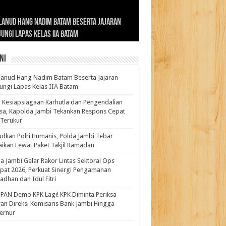
ernur Al Haris: Lomba Cerdas Cermat Sarana
rnur Al Haris Dorong Koperasi Merah Putih
ok Fenomenal yang Menggetarkan
lanud Hang Nadim Batam Beserta Jajaran
turahmi dan Reses Komite I DPD RI di Polda
kasi Pembentukan Karakter Generasi
t Beroperasi Agar Bisa Layani Masyarakat
ntara: Ratu Wangsa, Wanita Berkelas
ungi Lapas Kelas IIA Batam
i Bahas Sinergitas Penanganan Narkotika
erus
uhi Kebutuhannya
gan Pengaruh Internasional
ni
anud Hang Nadim Batam Beserta Jajaran
ungi Lapas Kelas IIA Batam
 Kesiapsiagaan Karhutla dan Pengendalian
a, Kapolda Jambi Tekankan Respons Cepat
Terukur
dkan Polri Humanis, Polda Jambi Tebar
ikan Lewat Paket Takjil Ramadan
a Jambi Gelar Rakor Lintas Sektoral Ops
pat 2026, Perkuat Sinergi Pengamanan
dhan dan Idul Fitri
PAN Demo KPK Lagi! KPK Diminta Periksa
ran Direksi Komisaris Bank Jambi Hingga
rnur ‎