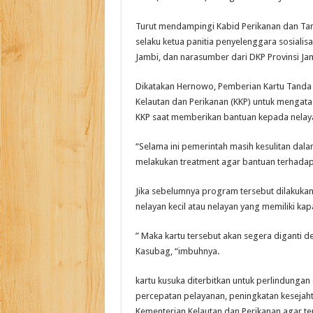
Turut mendampingi Kabid Perikanan dan Tangk
selaku ketua panitia penyelenggara sosialisa
Jambi, dan narasumber dari DKP Provinsi Ja
Dikatakan Hernowo, Pemberian Kartu Tanda
Kelautan dan Perikanan (KKP) untuk mengatas
KKP saat memberikan bantuan kepada nelaya
“Selama ini pemerintah masih kesulitan dal
melakukan treatment agar bantuan terhadap n
Jika sebelumnya program tersebut dilakuka
nelayan kecil atau nelayan yang memiliki kap
” Maka kartu tersebut akan segera diganti d
Kasubag, “imbuhnya.
kartu kusuka diterbitkan untuk perlindunga
percepatan pelayanan, peningkatan kesejaht
Kementerian Kelautan dan Perikanan agar t