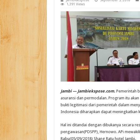
jambiekspose
September 5, 2018
1,391 Views
Jambi — Jambiekspose.com.
Pemerintah b
asuransi dan permodalan. Program itu akan 
bukti legitimasi dari pemerintah dalam meny
Indonesia diharapkan dapat meningkatkan k
Hal ini ditandai dengan dibukanya secara r
pengawasan(PDSPP), Hernowo. APi mewakili 
Rabu(05/09/2018) Shang Ratu hotel Jambi.