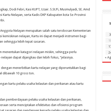
ap, Dodi Febri, Kasi KUPT, Uzair. S.St.Pi, Musmulyadi, SE. Amd
si Kartu Nelayan, serta Kadis DKP Kabupaten kota Se-Provinsi
mbi.
S
 Anggota Nelayan merupakan salah satu terobosan Kementerian
3
i kemiskinan nelayan, Kartu ini dapat menjadi instrumen bagi
1
n sehingga lebih tepat sasaran.
1
am menentukan katagori nelayan miskin, sehingga perlu
2
elayan dapat dijangkau dan lebih fokus, “jelasnya.
« A
n dengan menerbitkan kartu nelayan yang diperuntukkan bagi
al dibawah 10 gross ton.
engan kartu pelaku usaha kelautan dan perikanan atau kartu
n dan pemberdayaan pelaku usaha kelautan dan perikanan,
eraan serta menciptakan efektivitas dan efisiensi program
epat sasaran dan pendanaan kepada pelaku usaha kelautan dan