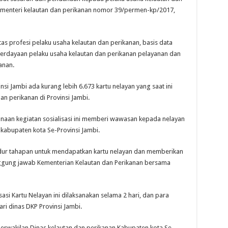
n menteri kelautan dan perikanan nomor 39/permen-kp/2017,
tas profesi pelaku usaha kelautan dan perikanan, basis data
dayaan pelaku usaha kelautan dan perikanan pelayanan dan
anan.
si Jambi ada kurang lebih 6.673 kartu nelayan yang saat ini
an perikanan di Provinsi Jambi.
anaan kegiatan sosialisasi ini memberi wawasan kepada nelayan
kabupaten kota Se-Provinsi Jambi.
dur tahapan untuk mendapatkan kartu nelayan dan memberikan
gung jawab Kementerian Kelautan dan Perikanan bersama
sasi Kartu Nelayan ini dilaksanakan selama 2 hari, dan para
ri dinas DKP Provinsi Jambi.
perwakilan Dinas kelautan dan perikanan Kabupaten kota Se-