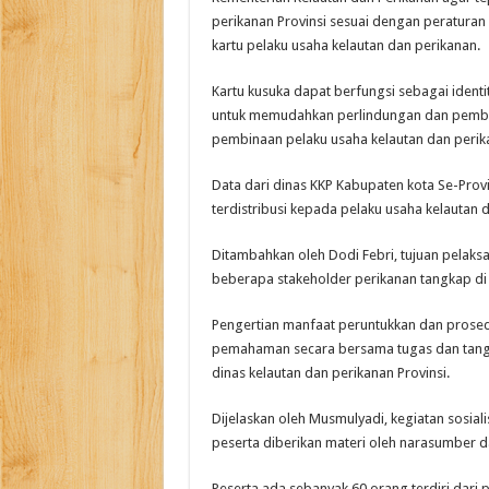
perikanan Provinsi sesuai dengan peratura
kartu pelaku usaha kelautan dan perikanan.
Kartu kusuka dapat berfungsi sebagai identi
untuk memudahkan perlindungan dan pember
pembinaan pelaku usaha kelautan dan perik
Data dari dinas KKP Kabupaten kota Se-Provin
terdistribusi kepada pelaku usaha kelautan d
Ditambahkan oleh Dodi Febri, tujuan pelaks
beberapa stakeholder perikanan tangkap di 
Pengertian manfaat peruntukkan dan prose
pemahaman secara bersama tugas dan tang
dinas kelautan dan perikanan Provinsi.
Dijelaskan oleh Musmulyadi, kegiatan sosiali
peserta diberikan materi oleh narasumber da
Peserta ada sebanyak 60 orang terdiri dari 