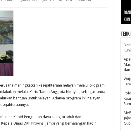
Daerah
,
Kota Jambi
,
Uncategorized
Leave a comment
Gub
Gube
Sos
Dan
Sila
Edu
Cepa
Nusa
Kunj
Jamb
Pen
Pen
den
Terki
Danl
Kunj
Apel
Mass
dan 
Wuju
Keba
erusaha meningkatkan kesejahteraan nelayan melalui program
dilakukan melalui Kartu Tanda Anggota Nelayan, sebagai tanda
Pold
alurkan bantuan untuk nelayan. Adanya program ini, nelayan
Ketu
Rama
esejahteraannya.
‎MAP
esmi oleh Kabid Penguatan daya saing produk dan
Jaja
Kepala Dinas DKP Provinsi Jambi yang berhalangan hadir
Gube