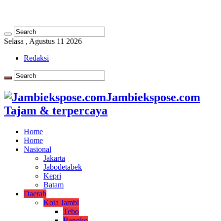
Selasa , Agustus 11 2026
Redaksi
Jambiekspose.com
Tajam & terpercaya
Home
Home
Nasional
Jakarta
Jabodetabek
Kepri
Batam
Daerah
Kota Jambi
Tebo
Bangko