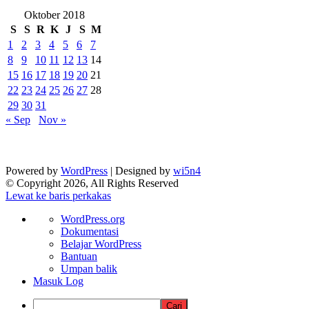
Oktober 2018
S
S
R
K
J
S
M
1
2
3
4
5
6
7
8
9
10
11
12
13
14
15
16
17
18
19
20
21
22
23
24
25
26
27
28
29
30
31
« Sep
Nov »
Powered by
WordPress
| Designed by
wi5n4
© Copyright 2026, All Rights Reserved
Lewat ke baris perkakas
Tentang
WordPress.org
WordPress
Dokumentasi
Belajar WordPress
Bantuan
Umpan balik
Masuk Log
Cari