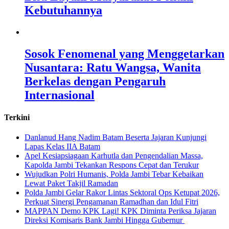
Kebutuhannya
Sosok Fenomenal yang Menggetarkan
Nusantara: Ratu Wangsa, Wanita
Berkelas dengan Pengaruh
Internasional
Terkini
Danlanud Hang Nadim Batam Beserta Jajaran Kunjungi
Lapas Kelas IIA Batam
Apel Kesiapsiagaan Karhutla dan Pengendalian Massa,
Kapolda Jambi Tekankan Respons Cepat dan Terukur
Wujudkan Polri Humanis, Polda Jambi Tebar Kebaikan
Lewat Paket Takjil Ramadan
Polda Jambi Gelar Rakor Lintas Sektoral Ops Ketupat 2026,
Perkuat Sinergi Pengamanan Ramadhan dan Idul Fitri
‎MAPPAN Demo KPK Lagi! KPK Diminta Periksa Jajaran
Direksi Komisaris Bank Jambi Hingga Gubernur ‎