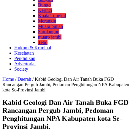
Bungo
Kerinci
Kuala Tungkal
Merangin
Muara bulian
Sarolangun
muaro jambi
Tebo
Hukum & Kriminal
Kesehatan
Pendidikan
Advertorial
Society
Home
/
Daerah
/
Kabid Geologi Dan Air Tanah Buka FGD
Rancangan Pergub Jambi, Pedoman Penghitungan NPA Kabupaten
kota Se-Provinsi Jambi.
Kabid Geologi Dan Air Tanah Buka FGD
Rancangan Pergub Jambi, Pedoman
Penghitungan NPA Kabupaten kota Se-
Provinsi Jambi.