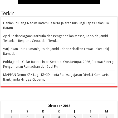
Terkini
Danlanud Hang Nadim Batam Beserta Jajaran Kunjungi Lapas Kelas IIA
Batam
Apel Kesiapsiagaan Karhutla dan Pengendalian Massa, Kapolda Jambi
Tekankan Respons Cepat dan Terukur
Wujudkan Polri Humanis, Polda Jambi Tebar Kebaikan Lewat Paket Takjil
Ramadan
Polda Jambi Gelar Rakor Lintas Sektoral Ops Ketupat 2026, Perkuat Sinergi
Pengamanan Ramadhan dan Idul Fitri
‎MAPPAN Demo KPK Lagi! KPK Diminta Periksa Jajaran Direksi Komisaris
Bank Jambi Hingga Gubernur ‎
Oktober 2018
S
S
R
K
J
S
M
1
2
3
4
5
6
7