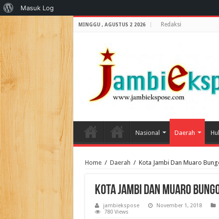
Tentang
Masuk Log
WordPress
Redaksi
MINGGU , AGUSTUS 2 2026
Nasional
Daerah
Hu
Home
/
Daerah
/
Kota Jambi Dan Muaro Bungo
Kota Jambi Dan Muaro Bungo
jambiekspose
November 1, 2018
780 Views