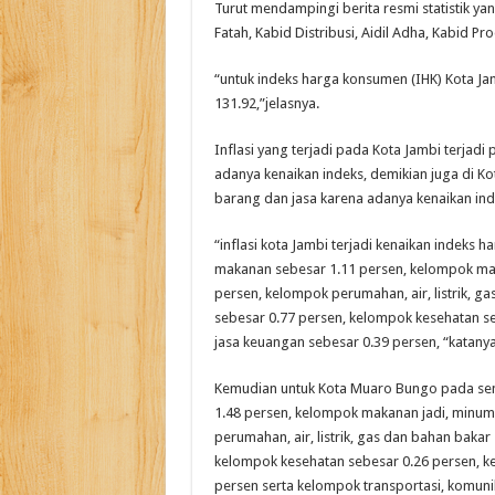
Turut mendampingi berita resmi statistik ya
Fatah, Kabid Distribusi, Aidil Adha, Kabid Pro
“untuk indeks harga konsumen (IHK) Kota Ja
131.92,”jelasnya.
Inflasi yang terjadi pada Kota Jambi terja
adanya kenaikan indeks, demikian juga di 
barang dan jasa karena adanya kenaikan ind
“inflasi kota Jambi terjadi kenaikan indek
makanan sebesar 1.11 persen, kelompok mak
persen, kelompok perumahan, air, listrik, 
sebesar 0.77 persen, kelompok kesehatan se
jasa keuangan sebesar 0.39 persen, “katanya
Kemudian untuk Kota Muaro Bungo pada se
1.48 persen, kelompok makanan jadi, minum
perumahan, air, listrik, gas dan bahan baka
kelompok kesehatan sebesar 0.26 persen, ke
persen serta kelompok transportasi, komuni