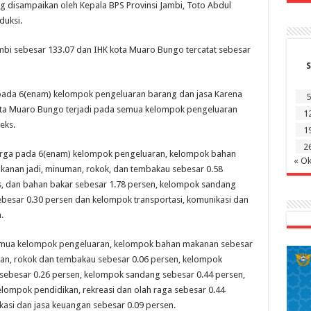
ng disampaikan oleh Kepala BPS Provinsi Jambi, Toto Abdul
duksi.
mbi sebesar 133.07 dan IHK kota Muaro Bungo tercatat sebesar
S
di pada 6(enam) kelompok pengeluaran barang dan jasa Karena
5
Kota Muaro Bungo terjadi pada semua kelompok pengeluaran
1
eks.
1
2
s harga pada 6(enam) kelompok pengeluaran, kelompok bahan
« Ok
anan jadi, minuman, rokok, dan tembakau sebesar 0.58
gas, dan bahan bakar sebesar 1.78 persen, kelompok sandang
besar 0.30 persen dan kelompok transportasi, komunikasi dan
.
mua kelompok pengeluaran, kelompok bahan makanan sebesar
an, rokok dan tembakau sebesar 0.06 persen, kelompok
r sebesar 0.26 persen, kelompok sandang sebesar 0.44 persen,
lompok pendidikan, rekreasi dan olah raga sebesar 0.44
kasi dan jasa keuangan sebesar 0.09 persen.