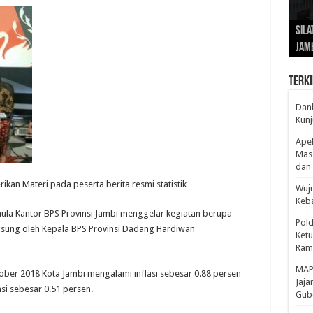
Gub
Gube
Sos
Dan
Sila
Edu
Cepa
Nusa
Kunj
Jamb
Pen
Pen
den
Terki
Danl
Kunj
Apel
Mass
dan 
ikan Materi pada peserta berita resmi statistik
Wuju
Keba
ula Kantor BPS Provinsi Jambi menggelar kegiatan berupa
Pold
langsung oleh Kepala BPS Provinsi Dadang Hardiwan
Ketu
Rama
‎MAP
ber 2018 Kota Jambi mengalami inflasi sebesar 0.88 persen
Jaja
i sebesar 0.51 persen.
Gube