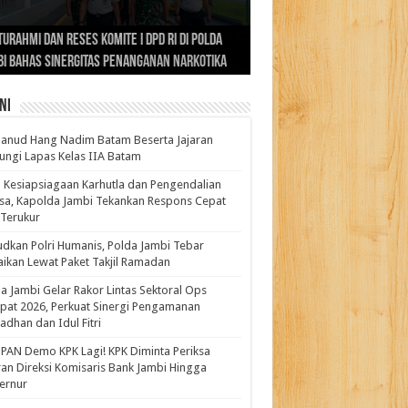
ernur Al Haris: Lomba Cerdas Cermat Sarana
rnur Al Haris Dorong Koperasi Merah Putih
ok Fenomenal yang Menggetarkan
lanud Hang Nadim Batam Beserta Jajaran
turahmi dan Reses Komite I DPD RI di Polda
kasi Pembentukan Karakter Generasi
t Beroperasi Agar Bisa Layani Masyarakat
ntara: Ratu Wangsa, Wanita Berkelas
ungi Lapas Kelas IIA Batam
i Bahas Sinergitas Penanganan Narkotika
erus
uhi Kebutuhannya
gan Pengaruh Internasional
ni
anud Hang Nadim Batam Beserta Jajaran
ungi Lapas Kelas IIA Batam
 Kesiapsiagaan Karhutla dan Pengendalian
a, Kapolda Jambi Tekankan Respons Cepat
Terukur
dkan Polri Humanis, Polda Jambi Tebar
ikan Lewat Paket Takjil Ramadan
a Jambi Gelar Rakor Lintas Sektoral Ops
pat 2026, Perkuat Sinergi Pengamanan
dhan dan Idul Fitri
PAN Demo KPK Lagi! KPK Diminta Periksa
ran Direksi Komisaris Bank Jambi Hingga
rnur ‎