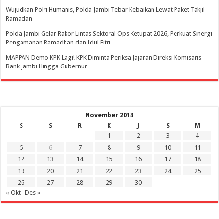
Wujudkan Polri Humanis, Polda Jambi Tebar Kebaikan Lewat Paket Takjil
Ramadan
Polda Jambi Gelar Rakor Lintas Sektoral Ops Ketupat 2026, Perkuat Sinergi
Pengamanan Ramadhan dan Idul Fitri
‎MAPPAN Demo KPK Lagi! KPK Diminta Periksa Jajaran Direksi Komisaris
Bank Jambi Hingga Gubernur ‎
November 2018
S
S
R
K
J
S
M
1
2
3
4
5
6
7
8
9
10
11
12
13
14
15
16
17
18
19
20
21
22
23
24
25
26
27
28
29
30
« Okt
Des »