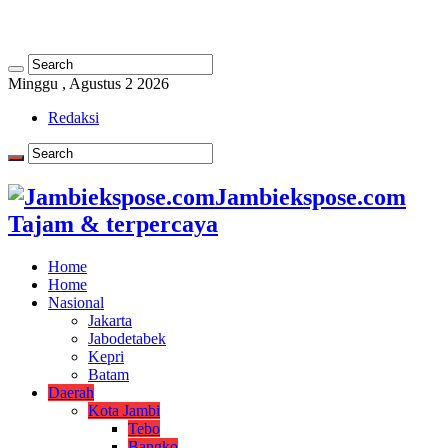
Minggu , Agustus 2 2026
Redaksi
Jambiekspose.com
Tajam & terpercaya
Home
Home
Nasional
Jakarta
Jabodetabek
Kepri
Batam
Daerah
Kota Jambi
Tebo
Bangko