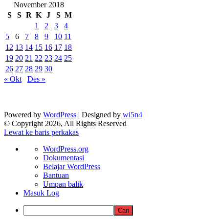
November 2018
S
S
R
K
J
S
M
1
2
3
4
5
6
7
8
9
10
11
12
13
14
15
16
17
18
19
20
21
22
23
24
25
26
27
28
29
30
« Okt
Des »
Powered by
WordPress
| Designed by
wi5n4
© Copyright 2026, All Rights Reserved
Lewat ke baris perkakas
Tentang
WordPress.org
WordPress
Dokumentasi
Belajar WordPress
Bantuan
Umpan balik
Masuk Log
Cari