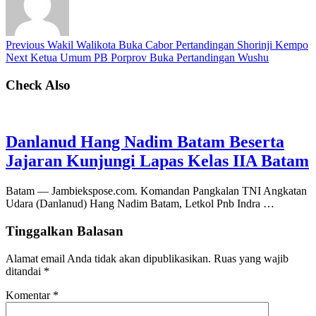
Previous
Wakil Walikota Buka Cabor Pertandingan Shorinji Kempo
Next
Ketua Umum PB Porprov Buka Pertandingan Wushu
Check Also
Danlanud Hang Nadim Batam Beserta
Jajaran Kunjungi Lapas Kelas IIA Batam
Batam — Jambiekspose.com. Komandan Pangkalan TNI Angkatan
Udara (Danlanud) Hang Nadim Batam, Letkol Pnb Indra …
Tinggalkan Balasan
Alamat email Anda tidak akan dipublikasikan.
Ruas yang wajib
ditandai
*
Komentar
*