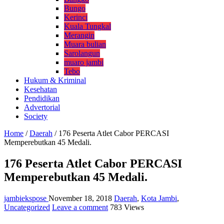
Bungo
Kerinci
Kuala Tungkal
Merangin
Muara bulian
Sarolangun
muaro jambi
Tebo
Hukum & Kriminal
Kesehatan
Pendidikan
Advertorial
Society
Home
/
Daerah
/
176 Peserta Atlet Cabor PERCASI
Memperebutkan 45 Medali.
176 Peserta Atlet Cabor PERCASI
Memperebutkan 45 Medali.
jambiekspose
November 18, 2018
Daerah
,
Kota Jambi
,
Uncategorized
Leave a comment
783 Views