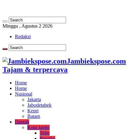
Minggu , Agustus 2 2026
Redaksi
Jambiekspose.com
Tajam & terpercaya
Home
Home
Nasional
Jakarta
Jabodetabek
Kepri
Batam
Daerah
Kota Jambi
Tebo
Bangko