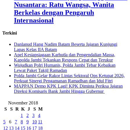
Nusantara: Ratu Wangsa, Wanita
Berkelas dengan Pengaruh
Internasional
Terkini
Danlanud Hang Nadim Batam Beserta Jajaran Kunjungi
Lapas Kelas IIA Batam
Apel Kesiapsiagaan Karhutla dan Pengendalian Massa,
Kapolda Jambi Tekankan Respons Cepat dan Terukur
Wujudkan Polri Humanis, Polda Jambi Tebar Kebaikan
Lewat Paket Takjil Ramadan
Polda Jambi Gelar Rakor Lintas Sektoral Ops Ketupat 2026,
Perkuat Sinergi Pengamanan Ramadhan dan Idul Fitri
‎MAPPAN Demo KPK Lagi! KPK Diminta Periksa Jajaran
Direksi Komisaris Bank Jambi Hingga Gubernur ‎
November 2018
S
S
R
K
J
S
M
1
2
3
4
5
6
7
8
9
10
11
12
13
14
15
16
17
18