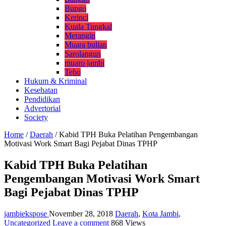
Bungo
Kerinci
Kuala Tungkal
Merangin
Muara bulian
Sarolangun
muaro jambi
Tebo
Hukum & Kriminal
Kesehatan
Pendidikan
Advertorial
Society
Home
/
Daerah
/
Kabid TPH Buka Pelatihan Pengembangan
Motivasi Work Smart Bagi Pejabat Dinas TPHP
Kabid TPH Buka Pelatihan
Pengembangan Motivasi Work Smart
Bagi Pejabat Dinas TPHP
jambiekspose
November 28, 2018
Daerah
,
Kota Jambi
,
Uncategorized
Leave a comment
868 Views