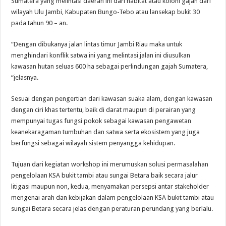
Sumatera yang melintasi daerah ini dari habitat atau koloni gajah dari
wilayah Ulu Jambi, Kabupaten Bungo-Tebo atau lansekap bukit 30
pada tahun 90 – an.
“Dengan dibukanya jalan lintas timur Jambi Riau maka untuk
menghindari konflik satwa ini yang melintasi jalan ini diusulkan
kawasan hutan seluas 600 ha sebagai perlindungan gajah Sumatera,
“jelasnya.
Sesuai dengan pengertian dari kawasan suaka alam, dengan kawasan
dengan ciri khas tertentu, baik di darat maupun di perairan yang
mempunyai tugas fungsi pokok sebagai kawasan pengawetan
keanekaragaman tumbuhan dan satwa serta ekosistem yang juga
berfungsi sebagai wilayah sistem penyangga kehidupan.
Tujuan dari kegiatan workshop ini merumuskan solusi permasalahan
pengelolaan KSA bukit tambi atau sungai Betara baik secara jalur
litigasi maupun non, kedua, menyamakan persepsi antar stakeholder
mengenai arah dan kebijakan dalam pengelolaan KSA bukit tambi atau
sungai Betara secara jelas dengan peraturan perundang yang berlalu.