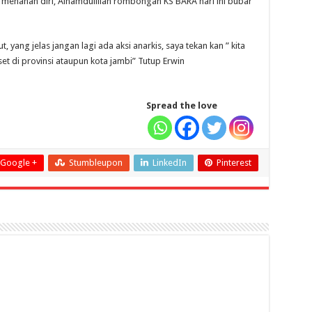
a menahan diri, Alhamdulillah rombongan KS BARA hari ini bubar
t, yang jelas jangan lagi ada aksi anarkis, saya tekan kan ” kita
et di provinsi ataupun kota jambi” Tutup Erwin
Spread the love
Google +
Stumbleupon
LinkedIn
Pinterest