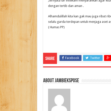
,ternyata dir intelkam menyarankan agar kit
dengan tertib dan aman .
Alhamdulillah kita kan gak mau juga ribut ribu
selalu garda terdepan untuk menjaga aset as
( Humas PP)
Facebook
Twitter
Share
About jambiekspose