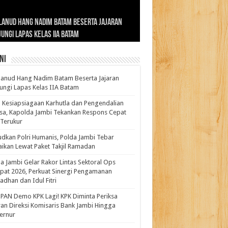
ernur Al Haris: Lomba Cerdas Cermat Sarana
rnur Al Haris Dorong Koperasi Merah Putih
ok Fenomenal yang Menggetarkan
lanud Hang Nadim Batam Beserta Jajaran
turahmi dan Reses Komite I DPD RI di Polda
kasi Pembentukan Karakter Generasi
t Beroperasi Agar Bisa Layani Masyarakat
ntara: Ratu Wangsa, Wanita Berkelas
ungi Lapas Kelas IIA Batam
i Bahas Sinergitas Penanganan Narkotika
erus
uhi Kebutuhannya
gan Pengaruh Internasional
ni
anud Hang Nadim Batam Beserta Jajaran
ungi Lapas Kelas IIA Batam
 Kesiapsiagaan Karhutla dan Pengendalian
a, Kapolda Jambi Tekankan Respons Cepat
Terukur
dkan Polri Humanis, Polda Jambi Tebar
ikan Lewat Paket Takjil Ramadan
a Jambi Gelar Rakor Lintas Sektoral Ops
pat 2026, Perkuat Sinergi Pengamanan
dhan dan Idul Fitri
PAN Demo KPK Lagi! KPK Diminta Periksa
ran Direksi Komisaris Bank Jambi Hingga
rnur ‎