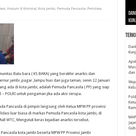
Gub
Gube
Sos
ews
,
Hukum & Kriminal
,
Kota Jambi
,
Pemuda Pancasila
,
Peristiwa
,
Dan
Sila
Edu
Cepa
Nusa
Kunj
Jamb
Pen
Pen
den
Terki
Danl
Kunj
Apel
Mass
dan 
unitas Batu bara ( KS BARA) yang berakhir anarkis dan
ur jambi ,pagar ,lampu hias dan juga taman, senin 22 Januari
Wuju
g ada di kota jambi, adalah Pemuda Pancasila ( PP) yang siap
Keba
 – POLRI untuk pengaman jika ada aksi serupa.
Pold
Ketu
uda Pancasila di pimpin langsung oleh Ketua MPW PP provinsi
Rama
dasi luar biasa di markas Pemuda Pancasila kota jambi, di
‎MAP
all WTC, Mengutuk keras kejadian anarkis tersebut.
Jaja
Gube
 Pancasila kota jambi beserta MPW PP Provinsi Jambi