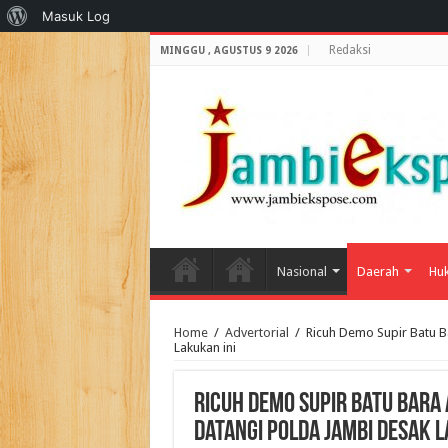
Tentang
Masuk Log
WordPress
Redaksi
MINGGU , AGUSTUS 9 2026
Nasional
Daerah
Huk
Home
/
Advertorial
/
Ricuh Demo Supir Batu B
Lakukan ini
Ricuh Demo Supir Batu Bara
Datangi polda Jambi Desak L