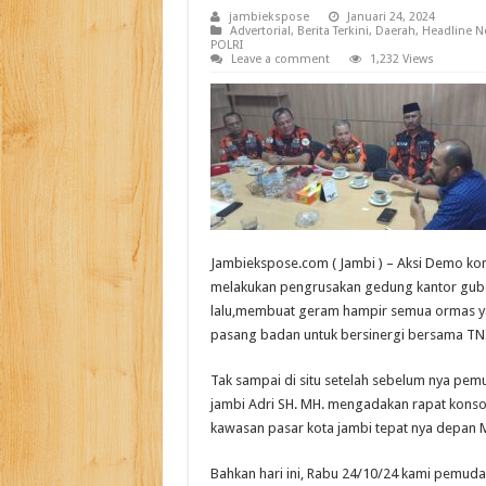
jambiekspose
Januari 24, 2024
Advertorial
,
Berita Terkini
,
Daerah
,
Headline N
POLRI
Leave a comment
1,232 Views
Jambiekspose.com ( Jambi ) – Aksi Demo kom
melakukan pengrusakan gedung kantor gubern
lalu,membuat geram hampir semua ormas yan
pasang badan untuk bersinergi bersama TNI
Tak sampai di situ setelah sebelum nya pem
jambi Adri SH. MH. mengadakan rapat konsoli
kawasan pasar kota jambi tepat nya depan M
Bahkan hari ini, Rabu 24/10/24 kami pemuda