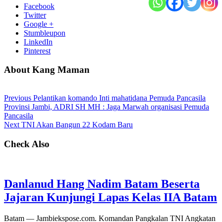
Facebook
Twitter
Google +
Stumbleupon
LinkedIn
Pinterest
About Kang Maman
Previous
Pelantikan komando Inti mahatidana Pemuda Pancasila
Provinsi Jambi, ADRI SH MH : Jaga Marwah organisasi Pemuda
Pancasila
Next
TNI Akan Bangun 22 Kodam Baru
Check Also
Danlanud Hang Nadim Batam Beserta
Jajaran Kunjungi Lapas Kelas IIA Batam
Batam — Jambiekspose.com. Komandan Pangkalan TNI Angkatan