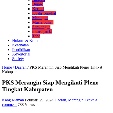
Bungo
Kerinci
Kuala Tungkal
Merangin
Muara bulian
Sarolangun
muaro jambi
Tebo
Hukum & Kriminal
Kesehatan
Pendidikan
Advertorial
Society
Home
/
Daerah
/
PKS Merangin Siap Mengikuti Pleno Tingkat
Kabupaten
PKS Merangin Siap Mengikuti Pleno
Tingkat Kabupaten
Kang Maman
Februari 29, 2024
Daerah
,
Merangin
Leave a
comment
788 Views