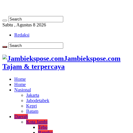
Sabtu , Agustus 8 2026
Redaksi
Jambiekspose.com
Tajam & terpercaya
Home
Home
Nasional
Jakarta
Jabodetabek
Kepri
Batam
Daerah
Kota Jambi
Tebo
Bangko