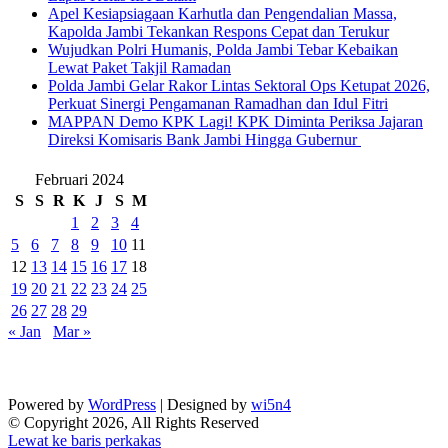
Apel Kesiapsiagaan Karhutla dan Pengendalian Massa,
Kapolda Jambi Tekankan Respons Cepat dan Terukur
Wujudkan Polri Humanis, Polda Jambi Tebar Kebaikan
Lewat Paket Takjil Ramadan
Polda Jambi Gelar Rakor Lintas Sektoral Ops Ketupat 2026,
Perkuat Sinergi Pengamanan Ramadhan dan Idul Fitri
‎MAPPAN Demo KPK Lagi! KPK Diminta Periksa Jajaran
Direksi Komisaris Bank Jambi Hingga Gubernur ‎
Februari 2024
S
S
R
K
J
S
M
1
2
3
4
5
6
7
8
9
10
11
12
13
14
15
16
17
18
19
20
21
22
23
24
25
26
27
28
29
« Jan
Mar »
Powered by
WordPress
| Designed by
wi5n4
© Copyright 2026, All Rights Reserved
Lewat ke baris perkakas