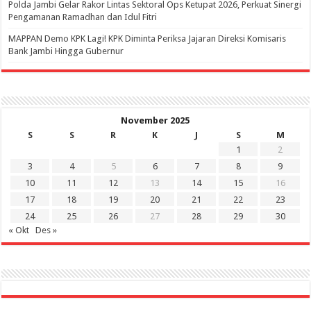
Polda Jambi Gelar Rakor Lintas Sektoral Ops Ketupat 2026, Perkuat Sinergi
Pengamanan Ramadhan dan Idul Fitri
‎MAPPAN Demo KPK Lagi! KPK Diminta Periksa Jajaran Direksi Komisaris
Bank Jambi Hingga Gubernur ‎
November 2025
S
S
R
K
J
S
M
1
2
3
4
5
6
7
8
9
10
11
12
13
14
15
16
17
18
19
20
21
22
23
24
25
26
27
28
29
30
« Okt
Des »