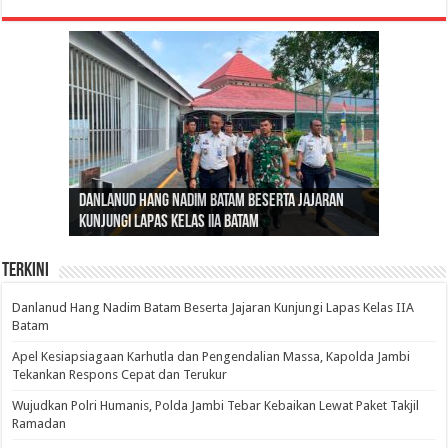
Gubernur Al Haris: Lomba Cerdas Cermat Sarana
Gubernur Al Haris Dorong Koperasi Merah Putih
Sosok Fenomenal yang Menggetarkan
Danlanud Hang Nadim Batam Beserta Jajaran
Silaturahmi dan Reses Komite I DPD RI di Polda
Edukasi Pembentukan Karakter Generasi
Cepat Beroperasi Agar Bisa Layani Masyarakat
Nusantara: Ratu Wangsa, Wanita Berkelas
Kunjungi Lapas Kelas IIA Batam
Jambi Bahas Sinergitas Penanganan Narkotika
Penerus
Penuhi Kebutuhannya
dengan Pengaruh Internasional
Terkini
Danlanud Hang Nadim Batam Beserta Jajaran Kunjungi Lapas Kelas IIA
Batam
Apel Kesiapsiagaan Karhutla dan Pengendalian Massa, Kapolda Jambi
Tekankan Respons Cepat dan Terukur
Wujudkan Polri Humanis, Polda Jambi Tebar Kebaikan Lewat Paket Takjil
Ramadan