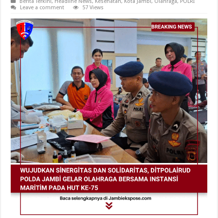
Berita Terkini
,
Headline News
,
Kesehatan
,
Kota Jambi
,
Olahraga
,
POLRI
Leave a comment
57 Views