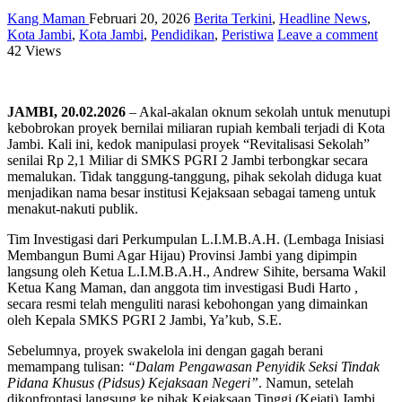
Kang Maman
Februari 20, 2026
Berita Terkini
,
Headline News
,
Kota Jambi
,
Kota Jambi
,
Pendidikan
,
Peristiwa
Leave a comment
42 Views
JAMBI, 20.02.2026
– Akal-akalan oknum sekolah untuk menutupi
kebobrokan proyek bernilai miliaran rupiah kembali terjadi di Kota
Jambi. Kali ini, kedok manipulasi proyek “Revitalisasi Sekolah”
senilai Rp 2,1 Miliar di SMKS PGRI 2 Jambi terbongkar secara
memalukan. Tidak tanggung-tanggung, pihak sekolah diduga kuat
menjadikan nama besar institusi Kejaksaan sebagai tameng untuk
menakut-nakuti publik.
Tim Investigasi dari Perkumpulan L.I.M.B.A.H. (Lembaga Inisiasi
Membangun Bumi Agar Hijau) Provinsi Jambi yang dipimpin
langsung oleh Ketua L.I.M.B.A.H., Andrew Sihite, bersama Wakil
Ketua Kang Maman, dan anggota tim investigasi Budi Harto ,
secara resmi telah menguliti narasi kebohongan yang dimainkan
oleh Kepala SMKS PGRI 2 Jambi, Ya’kub, S.E.
Sebelumnya, proyek swakelola ini dengan gagah berani
memampang tulisan:
“Dalam Pengawasan Penyidik Seksi Tindak
Pidana Khusus (Pidsus) Kejaksaan Negeri”
. Namun, setelah
dikonfrontasi langsung ke pihak Kejaksaan Tinggi (Kejati) Jambi,