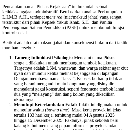
Pencatutan nama “Pidsus Kejaksaan” ini bukanlah sebuah
ketidaksengajaan administratif. Berdasarkan analisa Perkumpulan
L.I.M.B.A.H., terdapat
mens rea
(niat/maksud jahat) yang sangat
terstruktur dari pihak Kepsek Yakub Ishak, S.E., dan Panitia
Pembangunan Satuan Pendidikan (P2SP) untuk membunuh fungsi
kontrol sosial.
Berikut adalah urai maksud jahat dan konsekuensi hukum dari taktik
murahan tersebut:
Tameng Intimidasi Psikologis:
Mencatut nama Pidsus
sengaja dilakukan untuk membangun tembok ketakutan.
Targetnya adalah LSM, wartawan, dan warga sekitar agar ciut
nyali dan mundur ketika melihat kejanggalan di lapangan.
Dengan membawa nama “Jaksa”, Kepsek berharap tidak ada
yang berani mengaudit mutu bangunan yang disinyalir
mengalami gagal konstruksi, seperti fenomena tembok lantai
dua yang “melayang” dan tiang kolom yang dikecilkan
ukurannya.
Menutupi Keterlambatan Fatal:
Taktik ini digunakan untuk
mengulur waktu (
buying time
). Masa kerja proyek ini jelas
tertulis 133 hari kerja, terhitung mulai 04 Agustus 2025
hingga 15 Desember 2025. Faktanya, pihak sekolah baru
kalang kabut memasang papan informasi proyek standar