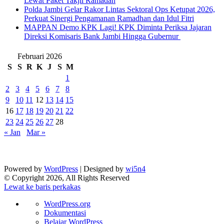
Lewat Paket Takjil Ramadan
Polda Jambi Gelar Rakor Lintas Sektoral Ops Ketupat 2026,
Perkuat Sinergi Pengamanan Ramadhan dan Idul Fitri
‎MAPPAN Demo KPK Lagi! KPK Diminta Periksa Jajaran
Direksi Komisaris Bank Jambi Hingga Gubernur ‎
Februari 2026
S
S
R
K
J
S
M
1
2
3
4
5
6
7
8
9
10
11
12
13
14
15
16
17
18
19
20
21
22
23
24
25
26
27
28
« Jan
Mar »
Powered by
WordPress
| Designed by
wi5n4
© Copyright 2026, All Rights Reserved
Lewat ke baris perkakas
Tentang
WordPress.org
WordPress
Dokumentasi
Belajar WordPress