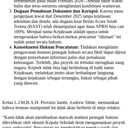
kementerian pada bulan Februari 2026—setelah batas waktu
habis dan terus-menerus menghindari konfirmasi wartawan.
Dugaan Pemalsuan Dokumen dan Korupsi:
Karena masa
pengerjaan lewat dari Desember 2025 tanpa kejelasan
adendum dan denda, ada dugaan kuat Berita Acara Serah
Terima (BAST) telah dimanipulasi agar dana APBN bisa cair
100%. Menjual nama Kejaksaan adalah upaya untuk
mengesankan bahwa berkas-berkas pencairan “siluman” ini
sudah aman secara hukum.
Konsekuensi Hukum Pencatutan:
Tindakan mengklaim
pengawasan instansi penegak hukum secara fiktif dapat dijerat
dengan penyebaran informasi palsu dan pemalsuan
keterangan. Terlebih, jika proyek ini terbukti merugikan uang
negara, Kepsek tidak bisa lagi berlindung di balik nama
Kejaksaan, melainkan justru akan berhadapan langsung
dengan kejaksaan sebagai tersangka, bukan sebagai pihak
yang diawasi.
Ketua L.I.M.B.A.H. Provinsi Jambi, Andrew Sihite, memastikan
bahwa temuan manipulatif ini tidak akan berhenti di meja redaksi.
“Kami tidak akan membiarkan marwah institusi penegak hukum
dilecehkan oleh oknum Kepala Sekolah demi mengamankan proyek
yang amburadul. Pencatutan ini membuktikan mereka panik dan