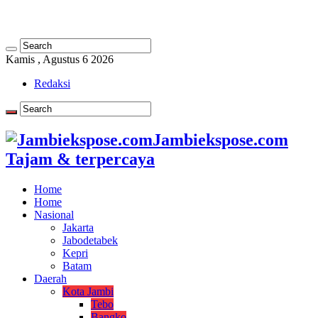
Kamis , Agustus 6 2026
Redaksi
Jambiekspose.com
Tajam & terpercaya
Home
Home
Nasional
Jakarta
Jabodetabek
Kepri
Batam
Daerah
Kota Jambi
Tebo
Bangko