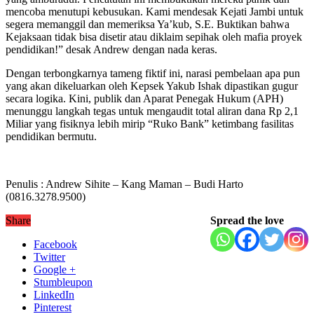
mencoba menutupi kebusukan. Kami mendesak Kejati Jambi untuk
segera memanggil dan memeriksa Ya’kub, S.E. Buktikan bahwa
Kejaksaan tidak bisa disetir atau diklaim sepihak oleh mafia proyek
pendidikan!” desak Andrew dengan nada keras.
Dengan terbongkarnya tameng fiktif ini, narasi pembelaan apa pun
yang akan dikeluarkan oleh Kepsek Yakub Ishak dipastikan gugur
secara logika. Kini, publik dan Aparat Penegak Hukum (APH)
menunggu langkah tegas untuk mengaudit total aliran dana Rp 2,1
Miliar yang fisiknya lebih mirip “Ruko Bank” ketimbang fasilitas
pendidikan bermutu.
Penulis : Andrew Sihite – Kang Maman – Budi Harto
(0816.3278.9500)
Share
Spread the love
Facebook
Twitter
Google +
Stumbleupon
LinkedIn
Pinterest