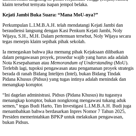
klaim tersebut ternyata isapan jempol belaka.
Kejati Jambi Buka Suara: “Mana MoU-nya?”
Perkumpulan L.I.M.B.A.H. telah mendatangi Kejati Jambi dan
beraudiensi langsung dengan Kasi Penkum Kejati Jambi, Noly
Wijaya, S.H., M.H. Dalam pertemuan tersebut, Noly Wijaya secara
tegas menepis klaim sepihak pihak sekolah.
Ia menegaskan bahwa jika memang pihak Kejaksaan dilibatkan
dalam pengawasan proyek, prosedur wajib yang harus ada adalah
Nota Kesepahaman atau
Memorandum of Understanding
(MoU).
Terlebih lagi, tupoksi pengawasan atau pengamanan proyek strategis
berada di ranah Bidang Intelijen (Intel), bukan Bidang Tindak
Pidana Khusus (Pidsus) yang tugas intinya adalah menindak dan
menangkap koruptor.
“Ini dagelan administrasi. Pidsus (Pidana Khusus) itu tugasnya
menangkap koruptor, bukan nongkrong mengawasi tukang aduk
semen,” tegas Budi Harto, Tim Investigasi L.I.M.B.A.H. Budi juga
menambahkan bahwa berdasarkan Inpres Nomor 7 Tahun 2025,
Presiden memerintahkan BPKP untuk melakukan pengawasan,
bukan Pidsus.