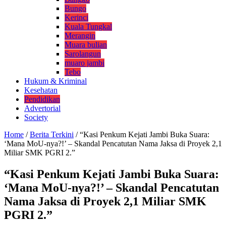
Bungo
Kerinci
Kuala Tungkal
Merangin
Muara bulian
Sarolangun
muaro jambi
Tebo
Hukum & Kriminal
Kesehatan
Pendidikan
Advertorial
Society
Home
/
Berita Terkini
/
“Kasi Penkum Kejati Jambi Buka Suara:
‘Mana MoU-nya?!’ – Skandal Pencatutan Nama Jaksa di Proyek 2,1
Miliar SMK PGRI 2.”
“Kasi Penkum Kejati Jambi Buka Suara:
‘Mana MoU-nya?!’ – Skandal Pencatutan
Nama Jaksa di Proyek 2,1 Miliar SMK
PGRI 2.”