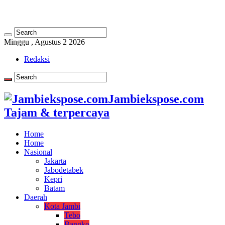
Minggu , Agustus 2 2026
Redaksi
Jambiekspose.com
Tajam & terpercaya
Home
Home
Nasional
Jakarta
Jabodetabek
Kepri
Batam
Daerah
Kota Jambi
Tebo
Bangko