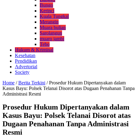
Bungo
Kerinci
Kuala Tungkal
Merangin
Muara bulian
Sarolangun
muaro jambi
Tebo
Hukum & Kriminal
Kesehatan
Pendidikan
Advertorial
Society
Home
/
Berita Terkini
/
Prosedur Hukum Dipertanyakan dalam
Kasus Bayu: Polsek Telanai Disorot atas Dugaan Penahanan Tanpa
Administrasi Resmi
Prosedur Hukum Dipertanyakan dalam
Kasus Bayu: Polsek Telanai Disorot atas
Dugaan Penahanan Tanpa Administrasi
Resmi