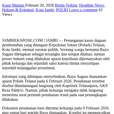
Kang Maman
Februari 20, 2026
Berita Terkini
,
Headline News
,
Hukum & Kriminal
,
Kota Jambi
,
POLRI
Leave a comment
43
Views
JAMBIEKSPOSE.COM | JAMBI — Penanganan kasus dugaan
pembunuhan yang ditangani Kepolisian Sektor (Polsek) Telanai,
Kota Jambi, menuai sorotan publik. Seorang warga bernama Bayu
Sugara ditetapkan sebagai tersangka dan sempat ditahan, namun
proses hukum yang dilakukan aparat kepolisian dipertanyakan oleh
pihak keluarga dan sejumlah saksi karena dinilai menyimpan
sejumlah kejanggalan prosedural.
Informasi yang dihimpun menyebutkan, Bayu Sugara diamankan
aparat Polsek Telanai pada 6 Februari 2026. Penahanan tersebut
disebut ditandatangani langsung oleh Kapolsek Telanaipura, AKP
Reza Pahlevi. Namun, pihak keluarga mengaku tidak langsung
menerima surat perintah penahanan resmi pada saat penangkapan
dilakukan.
Dokumen penahanan baru diterima keluarga pada 9 Februari 2026
atau empat hari setelah Bayu diamankan. Kondisi ini memunculkan