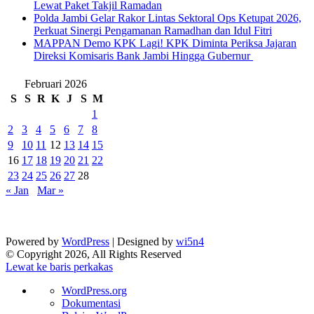
Lewat Paket Takjil Ramadan
Polda Jambi Gelar Rakor Lintas Sektoral Ops Ketupat 2026,
Perkuat Sinergi Pengamanan Ramadhan dan Idul Fitri
‎MAPPAN Demo KPK Lagi! KPK Diminta Periksa Jajaran
Direksi Komisaris Bank Jambi Hingga Gubernur ‎
Februari 2026
S
S
R
K
J
S
M
1
2
3
4
5
6
7
8
9
10
11
12
13
14
15
16
17
18
19
20
21
22
23
24
25
26
27
28
« Jan
Mar »
Powered by
WordPress
| Designed by
wi5n4
© Copyright 2026, All Rights Reserved
Lewat ke baris perkakas
Tentang
WordPress.org
WordPress
Dokumentasi