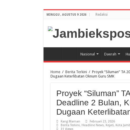
Redaksi
MINGGU , AGUSTUS 9 2026
Nasional
Daerah
Hu
Home
/
Berita Terkini
/
Proyek “Siluman” TA 20
Dugaan Keterlibatan Oknum Guru SMK
Proyek “Siluman” TA
Deadline 2 Bulan, K
Dugaan Keterlibat
Kang Maman
Februari 23, 2026
Berita Terkini
,
Headline News
,
Kejati
,
Kota Jamb
31 Views