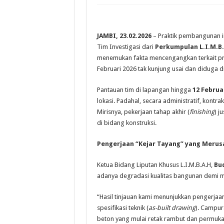
JAMBI, 23.02.2026
– Praktik pembangunan in
Tim Investigasi dari
Perkumpulan L.I.M.B.
menemukan fakta mencengangkan terkait pro
Februari 2026 tak kunjung usai dan diduga di
Pantauan tim di lapangan hingga
12 Februa
lokasi. Padahal, secara administratif, kontr
Mirisnya, pekerjaan tahap akhir (
finishing
) j
di bidang konstruksi.
Pengerjaan “Kejar Tayang” yang Merus
Ketua Bidang Liputan Khusus L.I.M.B.A.H,
Bu
adanya degradasi kualitas bangunan demi m
“Hasil tinjauan kami menunjukkan pengerjaan 
spesifikasi teknik (
as-built drawing
). Campur
beton yang mulai retak rambut dan permukaa