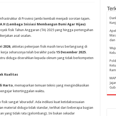
Terk
Danl
frastruktur di Provinsi Jambi kembali menjadi sorotan tajam.
Kunj
A.H (Lembaga Inisiasi Membangun Bumi Agar Hijau)
yek fisik Tahun Anggaran (TA) 2025 yang hingga pertengahan
Apel
Mass
kerjakan asal-asalan.
dan 
ri 2026
, aktivitas pekerjaan fisik masih terus berlangsung di
Wuju
ak kerja seharusnya telah berakhir pada
15 Desember 2025
.
Keba
ustru diduga diserahkan kepada oknum yang tidak berkompeten
Pold
Ketu
Rama
ak Kualitas
‎MAP
Jaja
di Harto
, memaparkan temuan teknis yang mengindikasikan
Gube
engejar ketertinggalan waktu.
fisik sangat ‘aburadul’. Ada indikasi kuat ketidaksesuaian
an material diduga tidak standar, terlihat dari beberapa bagian
n yang tidak rata (gelombang). Ini bukan sekadar