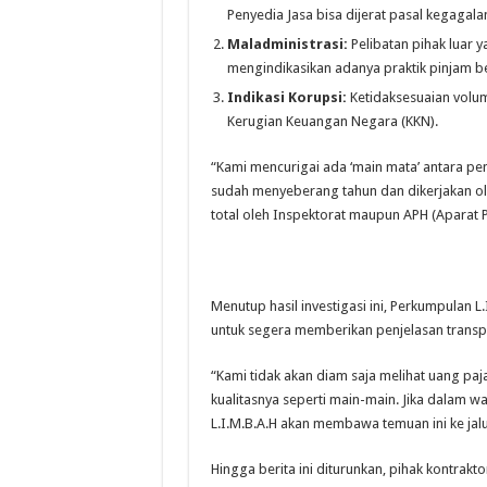
Penyedia Jasa bisa dijerat pasal kegagal
Maladministrasi:
Pelibatan pihak luar 
mengindikasikan adanya praktik pinjam be
Indikasi Korupsi:
Ketidaksesuaian volum
Kerugian Keuangan Negara (KKN).
“Kami mencurigai ada ‘main mata’ antara pe
sudah menyeberang tahun dan dikerjakan oleh
total oleh Inspektorat maupun APH (Aparat
Menutup hasil investigasi ini, Perkumpulan L
untuk segera memberikan penjelasan transp
“Kami tidak akan diam saja melihat uang pa
kualitasnya seperti main-main. Jika dalam w
L.I.M.B.A.H akan membawa temuan ini ke ja
Hingga berita ini diturunkan, pihak kontrak