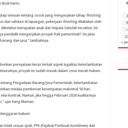
S
 Budi Harto.
ngkap temuan tentang sosok yang mengerjakan tahap
finishing
2
un dan validasi di lapangan, pekerjaan
finishing
dilakukan oleh
9
g diketahui merupakan anak dari Kepala Sekolah tersebut. Ini
1
a pendidik mengerjakan proyek fisik pemerintah? Ini jelas
2
arang dan jasa,” tambahnya.
« Ja
erikan pernyataan keras terkait aspek legalitas keterlambatan
 Menurutnya, proyek ini sudah masuk dalam zona merah hukum.
tentang Pengadaan Barang/Jasa Pemerintah, keterlambatan
kinkan melalui pemberian kesempatan maksimal 50 hari
ilai kontrak. Namun, jika hingga Februari 2026 kualitasnya
p,” ujar Kang Maman.
langgaran hukum:
aan tidak sesuai spek, PPK (Pejabat Pembuat Komitmen) dan