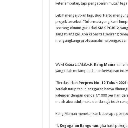
keterlambatan, tapi pengabaian mutu,” tegas
Lebih mengejutkan lagi, Budi Harto mengu
proyek tersebut. “Informasi yang kami himp
seorang oknum guru dari
SMK PGRI 2
, yan
sangat janggal. Apa kapasitas seorang tenag
mengangkangi profesionalisme pengadaan b
Wakil Ketua L.I.M.B.A.H,
Kang Maman
, memb
yang telah melampaui batas kewajaran ini.
“Berdasarkan
Perpres No. 12 Tahun 2021
setelah tutup tahun anggaran hanya dimung
kalender dengan denda 1/1000 per hari dari n
masih aburadul, maka denda saja tidak cuku
Kang Maman menekankan beberapa poin pe
Kegagalan Bangunan:
Jika hasil pekerj