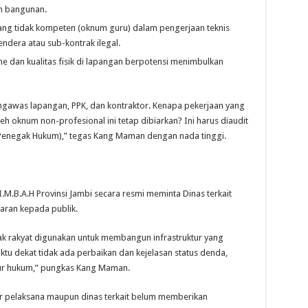
an bangunan.
yang tidak kompeten (oknum guru) dalam pengerjaan teknis
ndera atau sub-kontrak ilegal.
e dan kualitas fisik di lapangan berpotensi menimbulkan
ngawas lapangan, PPK, dan kontraktor. Kenapa pekerjaan yang
 oknum non-profesional ini tetap dibiarkan? Ini harus diaudit
 Penegak Hukum),” tegas Kang Maman dengan nada tinggi.
.I.M.B.A.H Provinsi Jambi secara resmi meminta Dinas terkait
aran kepada publik.
jak rakyat digunakan untuk membangun infrastruktur yang
aktu dekat tidak ada perbaikan dan kejelasan status denda,
lur hukum,” pungkas Kang Maman.
tor pelaksana maupun dinas terkait belum memberikan