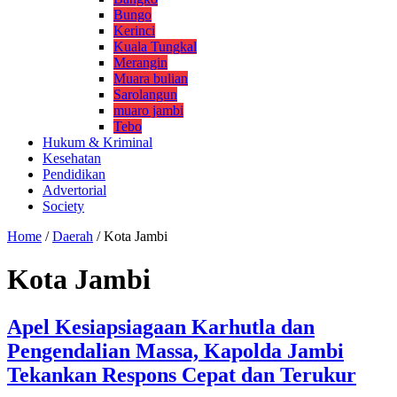
Bungo
Kerinci
Kuala Tungkal
Merangin
Muara bulian
Sarolangun
muaro jambi
Tebo
Hukum & Kriminal
Kesehatan
Pendidikan
Advertorial
Society
Home
/
Daerah
/
Kota Jambi
Kota Jambi
Apel Kesiapsiagaan Karhutla dan
Pengendalian Massa, Kapolda Jambi
Tekankan Respons Cepat dan Terukur