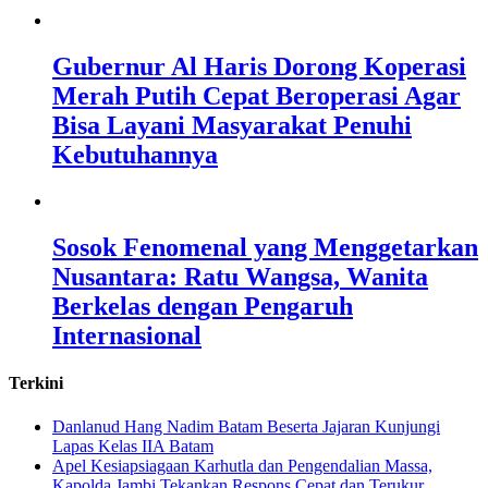
Gubernur Al Haris Dorong Koperasi
Merah Putih Cepat Beroperasi Agar
Bisa Layani Masyarakat Penuhi
Kebutuhannya
Sosok Fenomenal yang Menggetarkan
Nusantara: Ratu Wangsa, Wanita
Berkelas dengan Pengaruh
Internasional
Terkini
Danlanud Hang Nadim Batam Beserta Jajaran Kunjungi
Lapas Kelas IIA Batam
Apel Kesiapsiagaan Karhutla dan Pengendalian Massa,
Kapolda Jambi Tekankan Respons Cepat dan Terukur