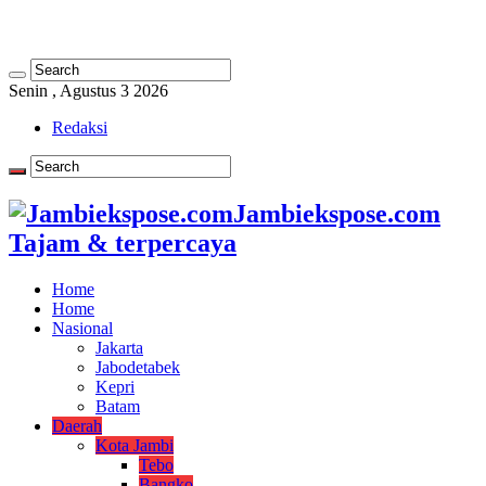
Senin , Agustus 3 2026
Redaksi
Jambiekspose.com
Tajam & terpercaya
Home
Home
Nasional
Jakarta
Jabodetabek
Kepri
Batam
Daerah
Kota Jambi
Tebo
Bangko