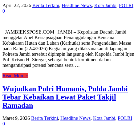
April 22, 2026
Berita Terkini
,
Headline News
,
Kota Jambi
,
POLRI
0
JAMBIEKSPOSE.COM | JAMBI – Kepolisian Daerah Jambi
menggelar Apel Kesiapsiagaan Penanggulangan Bencana
Kebakaran Hutan dan Lahan (Karhutla) serta Pengendalian Massa
pada Rabu (22/4/2026) Kegiatan yang dilaksanakan di lapangan
Polresta Jambi tersebut dipimpin langsung oleh Kapolda Jambi Irjen
Pol. Krisno H. Siregar, sebagai bentuk komitmen dalam
mengantisipasi potensi bencana serta …
Read More »
Wujudkan Polri Humanis, Polda Jambi
Tebar Kebaikan Lewat Paket Takjil
Ramadan
Maret 9, 2026
Berita Terkini
,
Headline News
,
Kota Jambi
,
POLRI
0