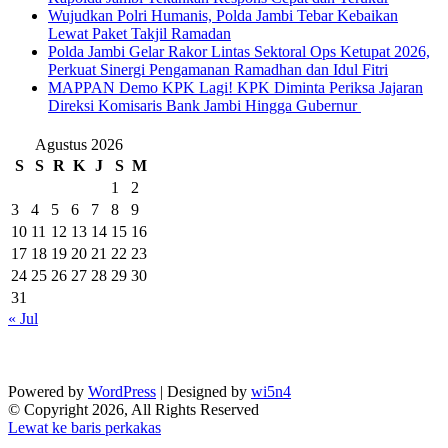
Wujudkan Polri Humanis, Polda Jambi Tebar Kebaikan
Lewat Paket Takjil Ramadan
Polda Jambi Gelar Rakor Lintas Sektoral Ops Ketupat 2026,
Perkuat Sinergi Pengamanan Ramadhan dan Idul Fitri
‎MAPPAN Demo KPK Lagi! KPK Diminta Periksa Jajaran
Direksi Komisaris Bank Jambi Hingga Gubernur ‎
Agustus 2026
S
S
R
K
J
S
M
1
2
3
4
5
6
7
8
9
10
11
12
13
14
15
16
17
18
19
20
21
22
23
24
25
26
27
28
29
30
31
« Jul
Powered by
WordPress
| Designed by
wi5n4
© Copyright 2026, All Rights Reserved
Lewat ke baris perkakas