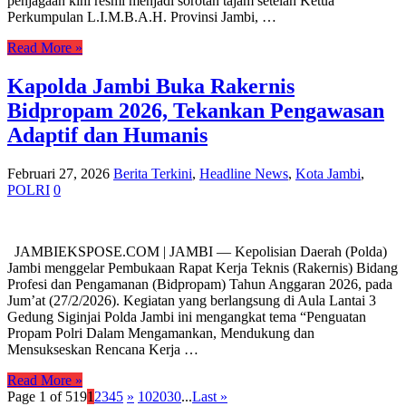
penjagaan kini resmi menjadi sorotan tajam setelah Ketua
Perkumpulan L.I.M.B.A.H. Provinsi Jambi, …
Read More »
Kapolda Jambi Buka Rakernis
Bidpropam 2026, Tekankan Pengawasan
Adaptif dan Humanis
Februari 27, 2026
Berita Terkini
,
Headline News
,
Kota Jambi
,
POLRI
0
JAMBIEKSPOSE.COM | JAMBI — Kepolisian Daerah (Polda)
Jambi menggelar Pembukaan Rapat Kerja Teknis (Rakernis) Bidang
Profesi dan Pengamanan (Bidpropam) Tahun Anggaran 2026, pada
Jum’at (27/2/2026). Kegiatan yang berlangsung di Aula Lantai 3
Gedung Siginjai Polda Jambi ini mengangkat tema “Penguatan
Propam Polri Dalam Mengamankan, Mendukung dan
Mensukseskan Rencana Kerja …
Read More »
Page 1 of 519
1
2
3
4
5
»
10
20
30
...
Last »