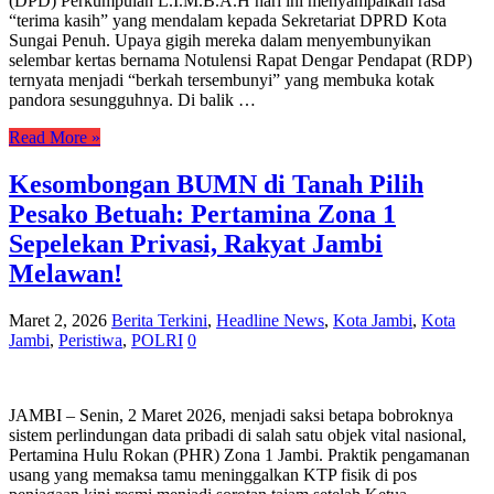
(DPD) Perkumpulan L.I.M.B.A.H hari ini menyampaikan rasa
“terima kasih” yang mendalam kepada Sekretariat DPRD Kota
Sungai Penuh. Upaya gigih mereka dalam menyembunyikan
selembar kertas bernama Notulensi Rapat Dengar Pendapat (RDP)
ternyata menjadi “berkah tersembunyi” yang membuka kotak
pandora sesungguhnya. Di balik …
Read More »
Kesombongan BUMN di Tanah Pilih
Pesako Betuah: Pertamina Zona 1
Sepelekan Privasi, Rakyat Jambi
Melawan!
Maret 2, 2026
Berita Terkini
,
Headline News
,
Kota Jambi
,
Kota
Jambi
,
Peristiwa
,
POLRI
0
JAMBI – Senin, 2 Maret 2026, menjadi saksi betapa bobroknya
sistem perlindungan data pribadi di salah satu objek vital nasional,
Pertamina Hulu Rokan (PHR) Zona 1 Jambi. Praktik pengamanan
usang yang memaksa tamu meninggalkan KTP fisik di pos