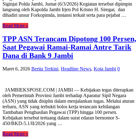
Siginjai Polda Jambi, Jumat (6/3/2026) Kegiatan tersebut dipimpin
langsung oleh Kapolda Jambi Irjen Pol Krisno H. Siregar, dan
dihadiri unsur Forkopimda, instansi terkait serta para pejabat …
Read More »
TPP ASN Terancam Dipotong 100 Persen,
Saat Pegawai Ramai-Ramai Antre Tarik
Dana di Bank 9 Jambi
Maret 6, 2026
Berita Terkini
,
Headline News
,
Kota Jambi
0
JAMBIEKSPOSE.COM | JAMBI — Kebijakan tegas diterapkan
oleh Pemerintah Provinsi Jambi terhadap Aparatur Sipil Negara
(ASN) yang tidak disiplin dalam menjalankan tugas. Melalui aturan
terbaru, ASN yang terbukti bolos kerja terancam kehilangan
Tambahan Penghasilan Pegawai (TPP) hingga 100 persen.
Kebijakan tersebut tertuang dalam surat edaran bernomor S-
450/BKD-5.1/II/2026 yang …
Read More »