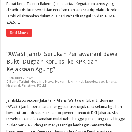
Rapat Kerja Teknis ( Rakernis) di Jakarta. Kegiatan rakernis yang
dihadiri Direktur Kepolisian Perairan Dan Udara (Dirpolairud) Polda
Jambi dilaksanakan dalam dua hari yaitu ditanggal 15 dan 16 Mei
2025. …
Read More »
“AWaSI Jambi Serukan Perlawanan! Bawa
Bukti Dugaan Korupsi ke KPK dan
Kejaksaan Agung”
Oktober 2, 2024
Berita Terkini
,
Headline News
,
Hukum & Kriminal
,
Jabodetabek
,
Jakarta
,
Nasional
,
Peristiwa
,
POLRI
0
JambiEkspose.com(Jakarta) – Aliansi Wartawan Siber Indonesia
(AWaSI) Jambi berencana menggelar aksi unjuk rasa selama tiga hari
berturut-turut di sejumlah kantor pemerintahan di DKI Jakarta. Aksi
tersebut akan dilaksanakan mulai Rabu hingga Jumat, tanggal 2 hingga
4 Oktober 2024, dengan menyasar tiga lembaga: Kementerian
Pekerjaan Umum, Kejaksaan Agung, dan Komisi Pemberantasan …