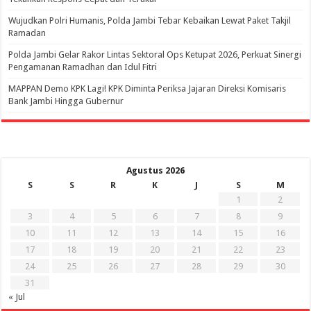
Wujudkan Polri Humanis, Polda Jambi Tebar Kebaikan Lewat Paket Takjil
Ramadan
Polda Jambi Gelar Rakor Lintas Sektoral Ops Ketupat 2026, Perkuat Sinergi
Pengamanan Ramadhan dan Idul Fitri
‎MAPPAN Demo KPK Lagi! KPK Diminta Periksa Jajaran Direksi Komisaris
Bank Jambi Hingga Gubernur ‎
Agustus 2026
S
S
R
K
J
S
M
1
2
3
4
5
6
7
8
9
10
11
12
13
14
15
16
17
18
19
20
21
22
23
24
25
26
27
28
29
30
31
« Jul