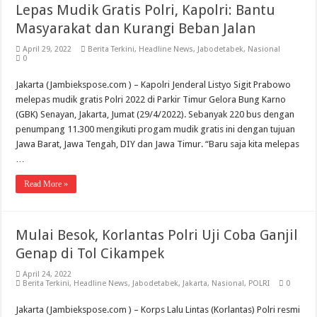
Lepas Mudik Gratis Polri, Kapolri: Bantu
Masyarakat dan Kurangi Beban Jalan
April 29, 2022
Berita Terkini
,
Headline News
,
Jabodetabek
,
Nasional
0
Jakarta (Jambiekspose.com ) – Kapolri Jenderal Listyo Sigit Prabowo
melepas mudik gratis Polri 2022 di Parkir Timur Gelora Bung Karno
(GBK) Senayan, Jakarta, Jumat (29/4/2022). Sebanyak 220 bus dengan
penumpang 11.300 mengikuti progam mudik gratis ini dengan tujuan
Jawa Barat, Jawa Tengah, DIY dan Jawa Timur. “Baru saja kita melepas
…
Read More »
Mulai Besok, Korlantas Polri Uji Coba Ganjil
Genap di Tol Cikampek
April 24, 2022
Berita Terkini
,
Headline News
,
Jabodetabek
,
Jakarta
,
Nasional
,
POLRI
0
Jakarta (Jambiekspose.com ) – Korps Lalu Lintas (Korlantas) Polri resmi