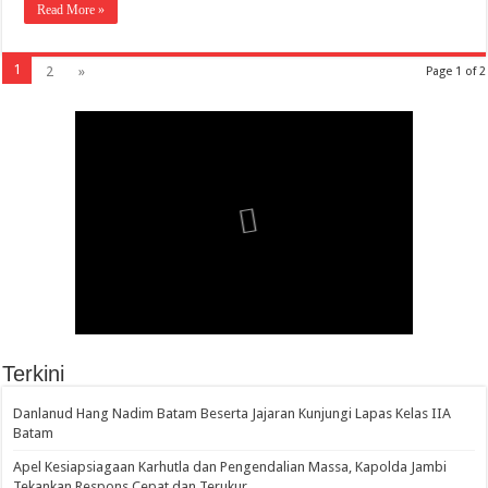
Read More »
1
2
»
Page 1 of 2
Terkini
Danlanud Hang Nadim Batam Beserta Jajaran Kunjungi Lapas Kelas IIA
Batam
Apel Kesiapsiagaan Karhutla dan Pengendalian Massa, Kapolda Jambi
Tekankan Respons Cepat dan Terukur