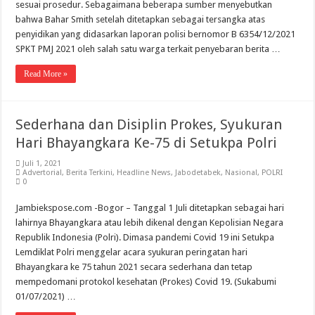
sesuai prosedur. Sebagaimana beberapa sumber menyebutkan
bahwa Bahar Smith setelah ditetapkan sebagai tersangka atas
penyidikan yang didasarkan laporan polisi bernomor B 6354/12/2021
SPKT PMJ 2021 oleh salah satu warga terkait penyebaran berita …
Read More »
Sederhana dan Disiplin Prokes, Syukuran
Hari Bhayangkara Ke-75 di Setukpa Polri
Juli 1, 2021
Advertorial
,
Berita Terkini
,
Headline News
,
Jabodetabek
,
Nasional
,
POLRI
0
Jambiekspose.com -Bogor – Tanggal 1 Juli ditetapkan sebagai hari
lahirnya Bhayangkara atau lebih dikenal dengan Kepolisian Negara
Republik Indonesia (Polri). Dimasa pandemi Covid 19 ini Setukpa
Lemdiklat Polri menggelar acara syukuran peringatan hari
Bhayangkara ke 75 tahun 2021 secara sederhana dan tetap
mempedomani protokol kesehatan (Prokes) Covid 19. (Sukabumi
01/07/2021) …