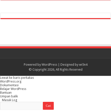
Powered by
WordPress
| Designed by
wi5n4
© Copyright 2026, All Rights Reserved
Lewat ke baris perkakas
Tentang
WordPress.org
WordPress
Dokumentasi
Belajar WordPress
Bantuan
Umpan balik
Masuk Log
Cari