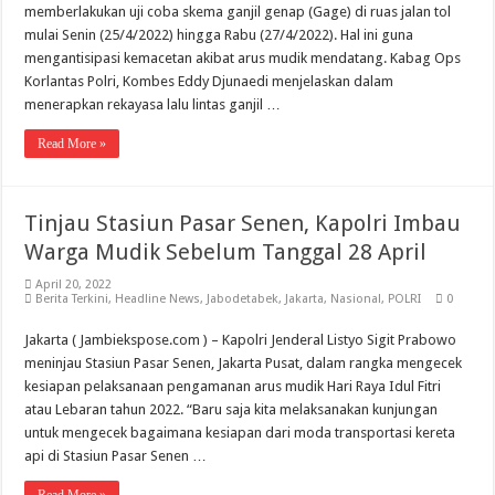
memberlakukan uji coba skema ganjil genap (Gage) di ruas jalan tol
mulai Senin (25/4/2022) hingga Rabu (27/4/2022). Hal ini guna
mengantisipasi kemacetan akibat arus mudik mendatang. Kabag Ops
Korlantas Polri, Kombes Eddy Djunaedi menjelaskan dalam
menerapkan rekayasa lalu lintas ganjil …
Read More »
Tinjau Stasiun Pasar Senen, Kapolri Imbau
Warga Mudik Sebelum Tanggal 28 April
April 20, 2022
Berita Terkini
,
Headline News
,
Jabodetabek
,
Jakarta
,
Nasional
,
POLRI
0
Jakarta ( Jambiekspose.com ) – Kapolri Jenderal Listyo Sigit Prabowo
meninjau Stasiun Pasar Senen, Jakarta Pusat, dalam rangka mengecek
kesiapan pelaksanaan pengamanan arus mudik Hari Raya Idul Fitri
atau Lebaran tahun 2022. “Baru saja kita melaksanakan kunjungan
untuk mengecek bagaimana kesiapan dari moda transportasi kereta
api di Stasiun Pasar Senen …