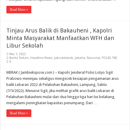
Read More »
Tinjau Arus Balik di Bakauheni , Kapolri
Minta Masyarakat Manfaatkan WFH dan
Libur Sekolah
Mei 7, 2022
Berita Terkini
,
Headline News
,
Jabodetabek
,
Jakarta
,
Nasional
,
POLRI
,
TNI
0
MERAK ( Jambiekspose.com ) – Kapolri Jenderal Polisi Listyo Sigit
Prabowo meninjau sekaligus mengecek kesiapan pengamanan arus
balik Lebaran 2022 di Pelabuhan Bakauheni, Lampung, Sabtu
(7/5/2022). Menurut Sigit, jika melihat grafik arus balik Lebaran di
Pelabuhan Bakauheni mulai dari dua hingga tiga hari ke belakang,
mengalami peningkatan kapasitas penumpang. Dari …
Read More »