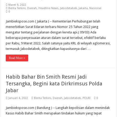
Maret 9, 2022
Berita Terkini
,
Daerah
,
Headline News
,
Jabodetabek
,
Jakarta
,
Nasional
0
Jambiekspose.com ( Jakarta ) – Kementerian Perhubungan telah
menerbitkan Surat Edaran terbaru Nomor 25 Tahun 2022 yang
mengatur tentang perjalanan dengan kereta api.( 09/03) Ada
beberapa penyesuaian aturan dalam surat tersebut, efektif berlaku
per Rabu, 9 Maret 2022. Salah satunya yaitu KRL di wilayah aglomerasi,
termasuk Jabodetabek, ditingkatkan kapasitasnya dari …
Read More »
Habib Bahar Bin Smith Resmi Jadi
Tersangka, Begini kata Dirkrimsus Polda
Jabar
Januari 4, 2022
Berita Terkini
,
Daerah
,
Jabodetabek
,
POLRI
0
Jambiekspose.com ( Bandung ) – Langkah kepolisian dalam menindak
Kasus Habib Bahar Smith merupakan tindakan hukum yang tepat