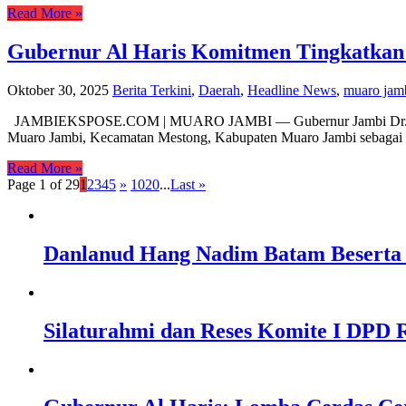
Read More »
Gubernur Al Haris Komitmen Tingkatkan 
Oktober 30, 2025
Berita Terkini
,
Daerah
,
Headline News
,
muaro jam
JAMBIEKSPOSE.COM | MUARO JAMBI — Gubernur Jambi Dr. H. Al
Muaro Jambi, Kecamatan Mestong, Kabupaten Muaro Jambi sebagai ba
Read More »
Page 1 of 29
1
2
3
4
5
»
10
20
...
Last »
Danlanud Hang Nadim Batam Beserta 
Silaturahmi dan Reses Komite I DPD R