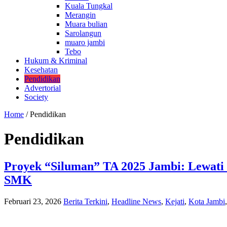
Kuala Tungkal
Merangin
Muara bulian
Sarolangun
muaro jambi
Tebo
Hukum & Kriminal
Kesehatan
Pendidikan
Advertorial
Society
Home
/
Pendidikan
Pendidikan
Proyek “Siluman” TA 2025 Jambi: Lewati
SMK
Februari 23, 2026
Berita Terkini
,
Headline News
,
Kejati
,
Kota Jambi