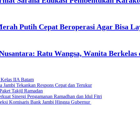
rmat Sarana Edukasi Pembentukan Karakte
erah Putih Cepat Beroperasi Agar Bisa L
usantara: Ratu Wangsa, Wanita Berkelas 
 Kelas IIA Batam
da Jambi Tekankan Respons Cepat dan Terukur
Paket Takjil Ramadan
erkuat Sinergi Pengamanan Ramadhan dan Idul Fitri
si Komisaris Bank Jambi Hingga Gubernur ‎