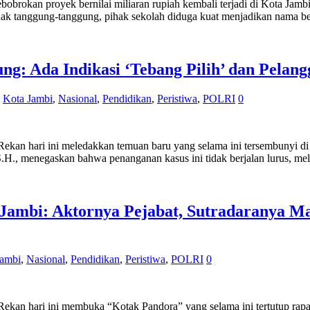
okan proyek bernilai miliaran rupiah kembali terjadi di Kota Jambi. 
ak tanggung-tanggung, pihak sekolah diduga kuat menjadikan nama bes
g: Ada Indikasi ‘Tebang Pilih’ dan Pelang
,
Kota Jambi
,
Nasional
,
Pendidikan
,
Peristiwa
,
POLRI
0
kan hari ini meledakkan temuan baru yang selama ini tersembunyi d
.H., menegaskan bahwa penanganan kasus ini tidak berjalan lurus, m
Jambi: Aktornya Pejabat, Sutradaranya M
Jambi
,
Nasional
,
Pendidikan
,
Peristiwa
,
POLRI
0
kan hari ini membuka “Kotak Pandora” yang selama ini tertutup rap