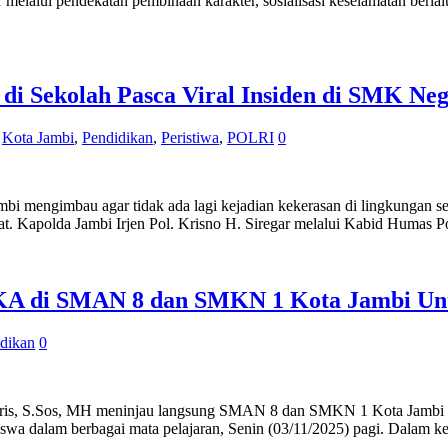
 melalui pendekatan pembinaan karakter, sosialisasi keselamatan berlal
i Sekolah Pasca Viral Insiden di SMK Neg
,
Kota Jambi
,
Pendidikan
,
Peristiwa
,
POLRI
0
imbau agar tidak ada lagi kejadian kekerasan di lingkungan sekol
kat. Kapolda Jambi Irjen Pol. Krisno H. Siregar melalui Kabid Humas
KA di SMAN 8 dan SMKN 1 Kota Jambi Untu
dikan
0
 S.Sos, MH meninjau langsung SMAN 8 dan SMKN 1 Kota Jambi u
siswa dalam berbagai mata pelajaran, Senin (03/11/2025) pagi. Dalam 