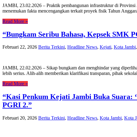
JAMBI, 23.02.2026 – Praktik pembangunan infrastruktur di Provinsi
menemukan fakta mencengangkan terkait proyek fisik Tahun Anggaran
Read More »
“Bungkam Seribu Bahasa, Kepsek SMK PG
Februari 22, 2026
Berita Terkini
,
Headline News
,
Kejati
,
Kota Jambi
JAMBI, 22.02.2026 – Sikap bungkam dan menghindar yang diperliha
lebih serius. Alih-alih memberikan klarifikasi transparan, pihak se
Read More »
“Kasi Penkum Kejati Jambi Buka Suara: 
PGRI 2.”
Februari 20, 2026
Berita Terkini
,
Headline News
,
Kota Jambi
,
Kota 