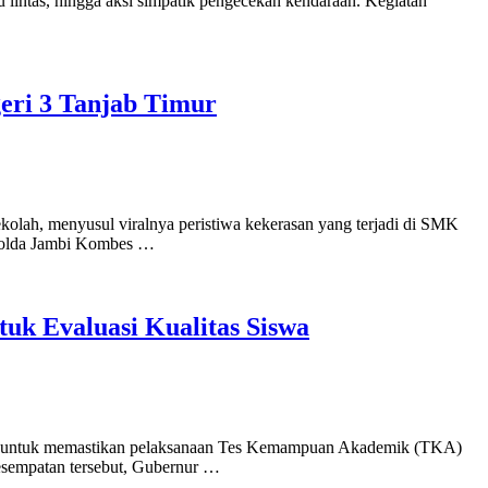
u lintas, hingga aksi simpatik pengecekan kendaraan. Kegiatan
eri 3 Tanjab Timur
ah, menyusul viralnya peristiwa kekerasan yang terjadi di SMK
 Polda Jambi Kombes …
k Evaluasi Kualitas Siswa
ntuk memastikan pelaksanaan Tes Kemampuan Akademik (TKA)
kesempatan tersebut, Gubernur …