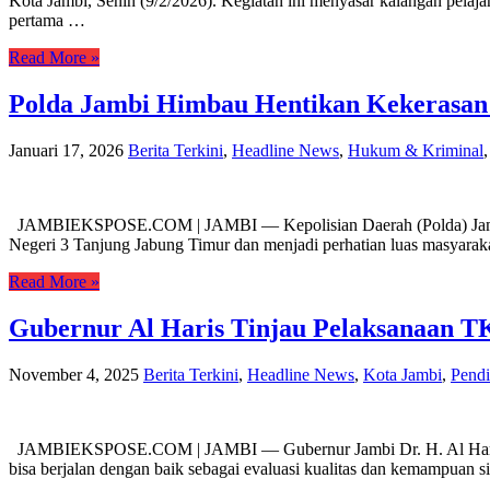
Kota Jambi, Senin (9/2/2026). Kegiatan ini menyasar kalangan pelajar
pertama …
Read More »
Polda Jambi Himbau Hentikan Kekerasan d
Januari 17, 2026
Berita Terkini
,
Headline News
,
Hukum & Kriminal
JAMBIEKSPOSE.COM | JAMBI — Kepolisian Daerah (Polda) Jambi meng
Negeri 3 Tanjung Jabung Timur dan menjadi perhatian luas masyara
Read More »
Gubernur Al Haris Tinjau Pelaksanaan T
November 4, 2025
Berita Terkini
,
Headline News
,
Kota Jambi
,
Pendi
JAMBIEKSPOSE.COM | JAMBI — Gubernur Jambi Dr. H. Al Haris,
bisa berjalan dengan baik sebagai evaluasi kualitas dan kemampuan 