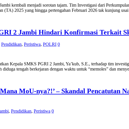
 Jambi kembali menjadi sorotan tajam. Tim Investigasi dari Perkump
 (TA) 2025 yang hingga pertengahan Februari 2026 tak kunjung usai d
RI 2 Jambi Hindari Konfirmasi Terkait S
,
Pendidikan
,
Peristiwa
,
POLRI
0
tkan Kepala SMKS PGRI 2 Jambi, Ya’kub, S.E., terhadap tim investig
kolah diduga tengah berkejaran dengan waktu untuk “memoles” dan menye
‘Mana MoU-nya?!’ – Skandal Pencatutan N
Jambi
,
Pendidikan
,
Peristiwa
0