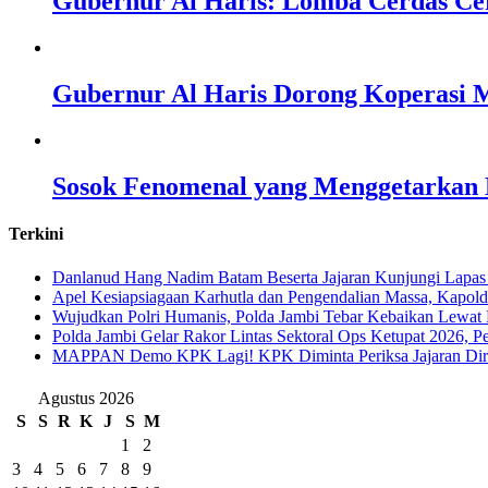
Gubernur Al Haris: Lomba Cerdas Ce
Gubernur Al Haris Dorong Koperasi M
Sosok Fenomenal yang Menggetarkan N
Terkini
Danlanud Hang Nadim Batam Beserta Jajaran Kunjungi Lapas
Apel Kesiapsiagaan Karhutla dan Pengendalian Massa, Kapol
Wujudkan Polri Humanis, Polda Jambi Tebar Kebaikan Lewat 
Polda Jambi Gelar Rakor Lintas Sektoral Ops Ketupat 2026, P
‎MAPPAN Demo KPK Lagi! KPK Diminta Periksa Jajaran Direk
Agustus 2026
S
S
R
K
J
S
M
1
2
3
4
5
6
7
8
9