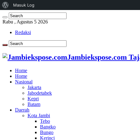
Tentang
Masuk Log
WordPress
Rabu , Agustus 5 2026
Redaksi
Jambiekspose.com Taj
Home
Home
Nasional
Jakarta
Jabodetabek
Kepri
Batam
Daerah
Kota Jambi
Tebo
Bangko
Bungo
Kerinci