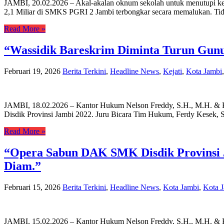
JAMBI, 20.02.2026 – Akal-akalan oknum sekolah untuk menutupi kebobr
2,1 Miliar di SMKS PGRI 2 Jambi terbongkar secara memalukan. Tid
Read More »
“Wassidik Bareskrim Diminta Turun Gunun
Februari 19, 2026
Berita Terkini
,
Headline News
,
Kejati
,
Kota Jambi
JAMBI, 18.02.2026 – Kantor Hukum Nelson Freddy, S.H., M.H. & Re
Disdik Provinsi Jambi 2022. Juru Bicara Tim Hukum, Ferdy Kesek, S
Read More »
“Opera Sabun DAK SMK Disdik Provinsi 
Diam.”
Februari 15, 2026
Berita Terkini
,
Headline News
,
Kota Jambi
,
Kota 
JAMBI, 15.02.2026 – Kantor Hukum Nelson Freddy, S.H., M.H. & Re