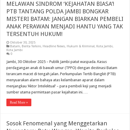
MELAWAN SINDROM ‘KEJAHATAN BIASA’!
PTB TANTANG POLDA JAMBI BONGKAR
MISTERI BATAM: JANGAN BIARKAN PEMBELI
ANAK PERAWAN MENJADI HANTU YANG TAK
TERSENTUH HUKUM!
Oktober 30, 2025
Batam
,
Berita Terkini
,
Headline News
,
Hukum & Kriminal
,
Kota Jambi
,
Kota Jambi
0
Jambi, 30 Oktober 2025 – Publik Jambi patut waspada. Kasus
perdagangan anak di bawah umur (TPPO) dengan destinasi Batam
terancam macet di tengah jalan. Perkumpulan Tertib Bangkit (PTB)
menyuarakan alarm bahaya atas kelambanan aparat dalam
menjangkau ‘Aktor Intelektual’ – para pembeli keji yang menjadi
sumber utama permintaan pasar kejahatan ini. …
Read More »
Sosok Fenomenal yang Menggetarkan