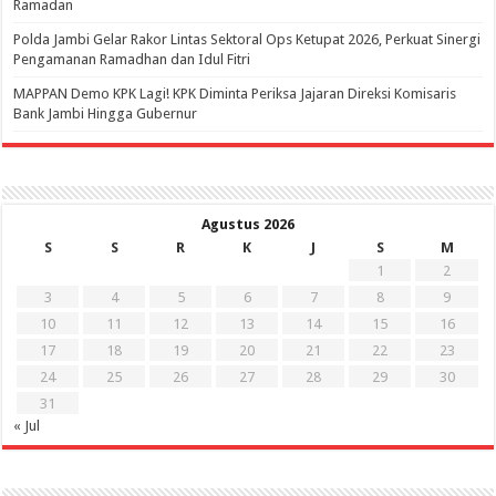
Ramadan
Polda Jambi Gelar Rakor Lintas Sektoral Ops Ketupat 2026, Perkuat Sinergi
Pengamanan Ramadhan dan Idul Fitri
‎MAPPAN Demo KPK Lagi! KPK Diminta Periksa Jajaran Direksi Komisaris
Bank Jambi Hingga Gubernur ‎
Agustus 2026
S
S
R
K
J
S
M
1
2
3
4
5
6
7
8
9
10
11
12
13
14
15
16
17
18
19
20
21
22
23
24
25
26
27
28
29
30
31
« Jul