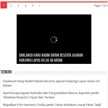
1
2
3
4
5
»
Page 1 of 5
Gubernur Al Haris: Lomba Cerdas Cermat Sarana
Gubernur Al Haris Dorong Koperasi Merah Putih
Sosok Fenomenal yang Menggetarkan
Danlanud Hang Nadim Batam Beserta Jajaran
Silaturahmi dan Reses Komite I DPD RI di Polda
Edukasi Pembentukan Karakter Generasi
Cepat Beroperasi Agar Bisa Layani Masyarakat
Nusantara: Ratu Wangsa, Wanita Berkelas
Kunjungi Lapas Kelas IIA Batam
Jambi Bahas Sinergitas Penanganan Narkotika
Penerus
Penuhi Kebutuhannya
dengan Pengaruh Internasional
Terkini
Danlanud Hang Nadim Batam Beserta Jajaran Kunjungi Lapas Kelas IIA
Batam
Apel Kesiapsiagaan Karhutla dan Pengendalian Massa, Kapolda Jambi
Tekankan Respons Cepat dan Terukur
Wujudkan Polri Humanis, Polda Jambi Tebar Kebaikan Lewat Paket Takjil