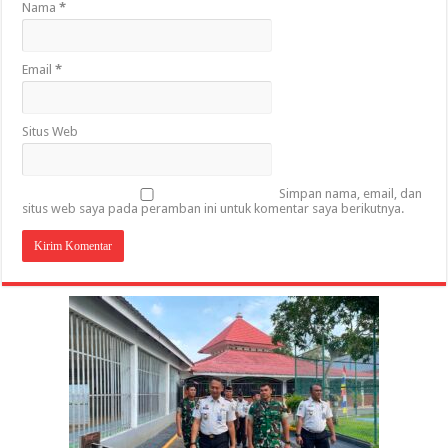
Nama
*
Email
*
Situs Web
Simpan nama, email, dan
situs web saya pada peramban ini untuk komentar saya berikutnya.
Gubernur Al Haris: Lomba Cerdas Cermat Sarana
Gubernur Al Haris Dorong Koperasi Merah Putih
Sosok Fenomenal yang Menggetarkan