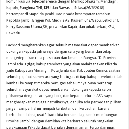
komunikasi via Teleconference dengan Menkopolhukam, Mendagri,
Kapolri, Panglima TNI, KPU dan Bawaslu, Selasa(26/6/2018)
bertempat di Mapolda Jambi. Hadir pada kesempatan tersebut
Kapolda Jambi, Brigjen Pol. Muchlis AS, Kasrem 042/Gapu, Letkol Inf.
Harry Sassono Utama,SH, perwakilan Kajati, dan pihak terkait, KPU,
Bawaslu.
Fachrori mengharapkan agar seluruh masyarakat dapat memberikan
dukungan kepada pilihannya dengan cara yang benar dan tetap
mengedepankan rasa persatuan dan kesatuan Bangsa. ”Di Provinsi
Jambi ada 3 (tiga) kabupaten/kota yang akan melaksanakan Pilkada
yaitu Kabupaten Merangin, Kota Jambi dan Kabupaten Kerinci, saat ini
seluruh pejabat sementara yang bertugas di tiap kabupaten/kota telah
kembali ke tempat mereka bertugas sebelumnya. Saya berharap
seluruh masyarakat dapat memberikan dukungan kepada calon
pilihannya dengan cara yang baik, dan kepada seluruh ASN saya
mengharapkan menjaga netralitasnya, dan jika ada perbedaan pilihan
jangan sampai hal ini menjadi keributan dan kerusuhan, karena
berbeda itu biasa, usai Pilkada kita bersama lagi untuk membangun
Provinsi Jambi, dengan demikian kita berharap seluruh rangkaian
pelaksanaan Pilkada dapat berjalan dengan aman, tertib dan jujur.