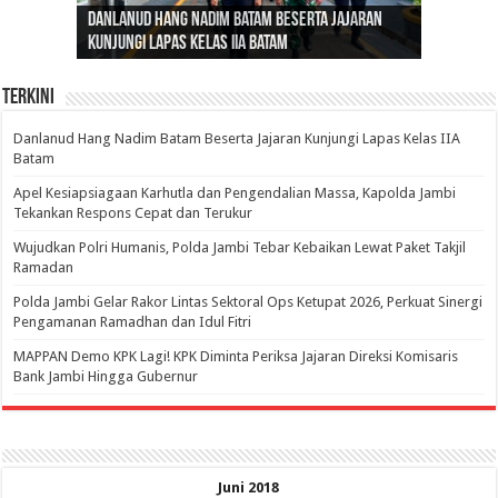
Danlanud Hang Nadim Batam Beserta Jajaran
Silaturahmi dan Reses Komite I DPD RI di Polda
Edukasi Pembentukan Karakter Generasi
Cepat Beroperasi Agar Bisa Layani Masyarakat
Nusantara: Ratu Wangsa, Wanita Berkelas
Kunjungi Lapas Kelas IIA Batam
Jambi Bahas Sinergitas Penanganan Narkotika
Penerus
Penuhi Kebutuhannya
dengan Pengaruh Internasional
Terkini
Danlanud Hang Nadim Batam Beserta Jajaran Kunjungi Lapas Kelas IIA
Batam
Apel Kesiapsiagaan Karhutla dan Pengendalian Massa, Kapolda Jambi
Tekankan Respons Cepat dan Terukur
Wujudkan Polri Humanis, Polda Jambi Tebar Kebaikan Lewat Paket Takjil
Ramadan
Polda Jambi Gelar Rakor Lintas Sektoral Ops Ketupat 2026, Perkuat Sinergi
Pengamanan Ramadhan dan Idul Fitri
‎MAPPAN Demo KPK Lagi! KPK Diminta Periksa Jajaran Direksi Komisaris
Bank Jambi Hingga Gubernur ‎
Juni 2018