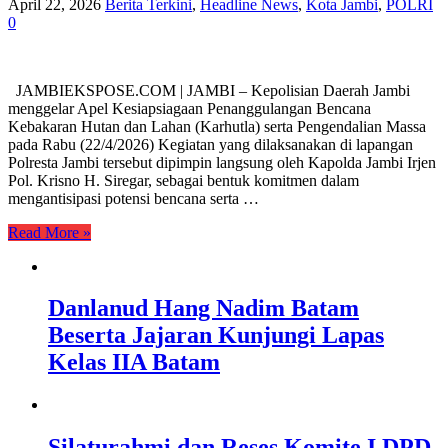
April 22, 2026
Berita Terkini
,
Headline News
,
Kota Jambi
,
POLRI
0
JAMBIEKSPOSE.COM | JAMBI – Kepolisian Daerah Jambi
menggelar Apel Kesiapsiagaan Penanggulangan Bencana
Kebakaran Hutan dan Lahan (Karhutla) serta Pengendalian Massa
pada Rabu (22/4/2026) Kegiatan yang dilaksanakan di lapangan
Polresta Jambi tersebut dipimpin langsung oleh Kapolda Jambi Irjen
Pol. Krisno H. Siregar, sebagai bentuk komitmen dalam
mengantisipasi potensi bencana serta …
Read More »
Danlanud Hang Nadim Batam
Beserta Jajaran Kunjungi Lapas
Kelas IIA Batam
Silaturahmi dan Reses Komite I DPD