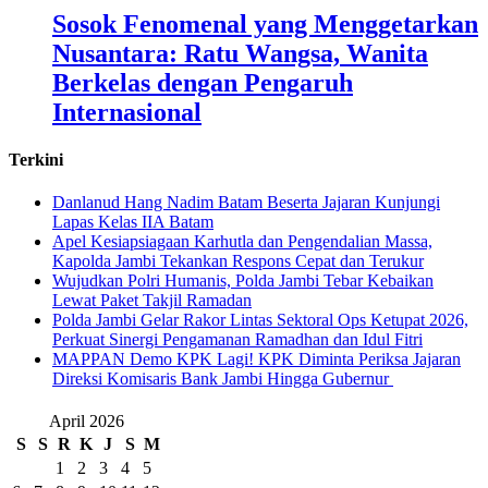
Sosok Fenomenal yang Menggetarkan
Nusantara: Ratu Wangsa, Wanita
Berkelas dengan Pengaruh
Internasional
Terkini
Danlanud Hang Nadim Batam Beserta Jajaran Kunjungi
Lapas Kelas IIA Batam
Apel Kesiapsiagaan Karhutla dan Pengendalian Massa,
Kapolda Jambi Tekankan Respons Cepat dan Terukur
Wujudkan Polri Humanis, Polda Jambi Tebar Kebaikan
Lewat Paket Takjil Ramadan
Polda Jambi Gelar Rakor Lintas Sektoral Ops Ketupat 2026,
Perkuat Sinergi Pengamanan Ramadhan dan Idul Fitri
‎MAPPAN Demo KPK Lagi! KPK Diminta Periksa Jajaran
Direksi Komisaris Bank Jambi Hingga Gubernur ‎
April 2026
S
S
R
K
J
S
M
1
2
3
4
5