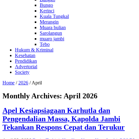
Bungo
Kerinci
Kuala Tungkal
Merangin
Muara bulian
Sarolangun
muaro jambi
Tebo
Hukum & Kriminal
Kesehatan
Pendidikan
Advertorial
Society
Home
/
2026
/
April
Monthly Archives:
April 2026
Apel Kesiapsiagaan Karhutla dan
Pengendalian Massa, Kapolda Jambi
Tekankan Respons Cepat dan Terukur