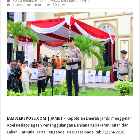
Berita Terkini
,
Headline News
,
Kota Jambi
,
POLRI
Leave a comment
30 Views
JAMBIEKSPOSE.COM | JAMBI –
Kepolisian Daerah Jambi menggelar
Apel Kesiapsiagaan Penanggulangan Bencana Kebakaran Hutan dan
Lahan (Karhutla) serta Pengendalian Massa pada Rabu (22/4/2026)