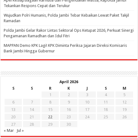
Apel Kesiapsiagaan Karhutla dan Pengendalian Massa, Kapolda Jambi
Tekankan Respons Cepat dan Terukur
Wujudkan Polri Humanis, Polda Jambi Tebar Kebaikan Lewat Paket Takjil
Ramadan
Polda Jambi Gelar Rakor Lintas Sektoral Ops Ketupat 2026, Perkuat Sinergi
Pengamanan Ramadhan dan Idul Fitri
‎MAPPAN Demo KPK Lagi! KPK Diminta Periksa Jajaran Direksi Komisaris
Bank Jambi Hingga Gubernur ‎
April 2026
S
S
R
K
J
S
M
1
2
3
4
5
6
7
8
9
10
11
12
13
14
15
16
17
18
19
20
21
22
23
24
25
26
27
28
29
30
« Mar
Jul »