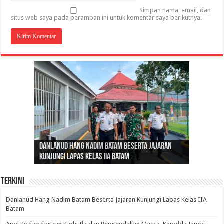
Simpan nama, email, dan
situs web saya pada peramban ini untuk komentar saya berikutnya.
Gubernur Al Haris: Lomba Cerdas Cermat Sarana
Gubernur Al Haris Dorong Koperasi Merah Putih
Sosok Fenomenal yang Menggetarkan
Danlanud Hang Nadim Batam Beserta Jajaran
Silaturahmi dan Reses Komite I DPD RI di Polda
Edukasi Pembentukan Karakter Generasi
Cepat Beroperasi Agar Bisa Layani Masyarakat
Nusantara: Ratu Wangsa, Wanita Berkelas
Kunjungi Lapas Kelas IIA Batam
Jambi Bahas Sinergitas Penanganan Narkotika
Penerus
Penuhi Kebutuhannya
dengan Pengaruh Internasional
Terkini
Danlanud Hang Nadim Batam Beserta Jajaran Kunjungi Lapas Kelas IIA
Batam