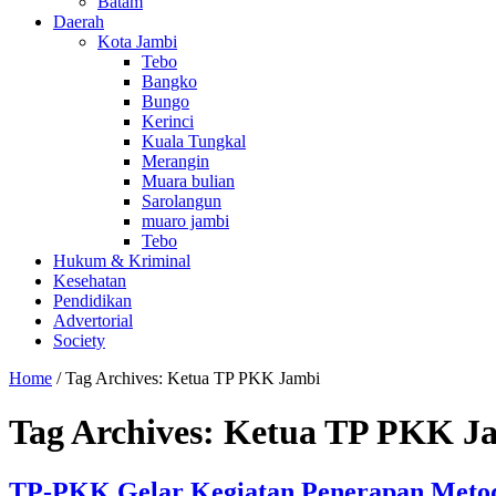
Batam
Daerah
Kota Jambi
Tebo
Bangko
Bungo
Kerinci
Kuala Tungkal
Merangin
Muara bulian
Sarolangun
muaro jambi
Tebo
Hukum & Kriminal
Kesehatan
Pendidikan
Advertorial
Society
Home
/
Tag Archives: Ketua TP PKK Jambi
Tag Archives:
Ketua TP PKK J
TP-PKK Gelar Kegiatan Penerapan Metod