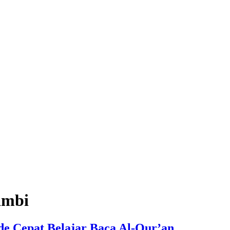
ambi
e Cepat Belajar Baca Al-Qur’an