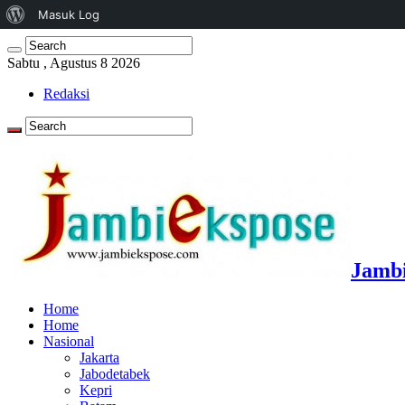
Tentang
Masuk Log
WordPress
Sabtu , Agustus 8 2026
Redaksi
Jambi
Home
Home
Nasional
Jakarta
Jabodetabek
Kepri