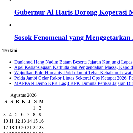
Gubernur Al Haris Dorong Koperasi M
Sosok Fenomenal yang Menggetarkan N
Terkini
Danlanud Hang Nadim Batam Beserta Jajaran Kunjungi Lapas
Apel Kesiapsiagaan Karhutla dan Pengendalian Massa, Kapol
Wujudkan Polri Humanis, Polda Jambi Tebar Kebaikan Lewat 
Polda Jambi Gelar Rakor Lintas Sektoral Ops Ketupat 2026, P
‎MAPPAN Demo KPK Lagi! KPK Diminta Periksa Jajaran Direk
Agustus 2026
S
S
R
K
J
S
M
1
2
3
4
5
6
7
8
9
10
11
12
13
14
15
16
17
18
19
20
21
22
23