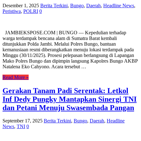
Desember 1, 2025
Berita Terkini
,
Bungo
,
Daerah
,
Headline News
,
Peristiwa
,
POLRI
0
JAMBIEKSPOSE.COM | BUNGO — Kepedulian terhadap
warga terdampak bencana alam di Sumatra Barat kembali
ditunjukkan Polda Jambi. Melalui Polres Bungo, bantuan
kemanusiaan resmi diberangkatkan menuju lokasi terdampak pada
Minggu (30/11/2025). Prosesi pelepasan berlangsung di Lapangan
Mako Polres Bungo dan dipimpin langsung Kapolres Bungo AKBP
Natalena Eko Cahyono. Acara tersebut …
Read More »
Gerakan Tanam Padi Serentak: Letkol
Inf Dedy Pungky Mantapkan Sinergi TNI
dan Petani Menuju Swasembada Pangan
September 17, 2025
Berita Terkini
,
Bungo
,
Daerah
,
Headline
News
,
TNI
0