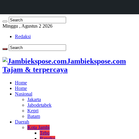
Minggu , Agustus 2 2026
Redaksi
Jambiekspose.com
Tajam & terpercaya
Home
Home
Nasional
Jakarta
Jabodetabek
Kepri
Batam
Daerah
Kota Jambi
Tebo
Bangko