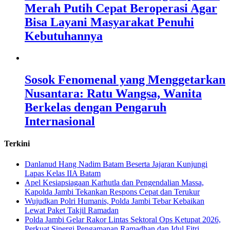
Merah Putih Cepat Beroperasi Agar
Bisa Layani Masyarakat Penuhi
Kebutuhannya
Sosok Fenomenal yang Menggetarkan
Nusantara: Ratu Wangsa, Wanita
Berkelas dengan Pengaruh
Internasional
Terkini
Danlanud Hang Nadim Batam Beserta Jajaran Kunjungi
Lapas Kelas IIA Batam
Apel Kesiapsiagaan Karhutla dan Pengendalian Massa,
Kapolda Jambi Tekankan Respons Cepat dan Terukur
Wujudkan Polri Humanis, Polda Jambi Tebar Kebaikan
Lewat Paket Takjil Ramadan
Polda Jambi Gelar Rakor Lintas Sektoral Ops Ketupat 2026,
Perkuat Sinergi Pengamanan Ramadhan dan Idul Fitri