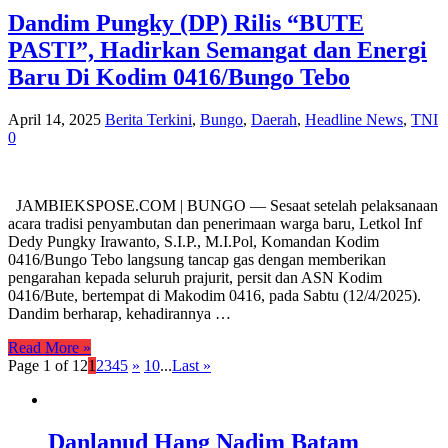
Dandim Pungky (DP) Rilis “BUTE
PASTI”, Hadirkan Semangat dan Energi
Baru Di Kodim 0416/Bungo Tebo
April 14, 2025
Berita Terkini
,
Bungo
,
Daerah
,
Headline News
,
TNI
0
JAMBIEKSPOSE.COM | BUNGO — Sesaat setelah pelaksanaan
acara tradisi penyambutan dan penerimaan warga baru, Letkol Inf
Dedy Pungky Irawanto, S.I.P., M.I.Pol, Komandan Kodim
0416/Bungo Tebo langsung tancap gas dengan memberikan
pengarahan kepada seluruh prajurit, persit dan ASN Kodim
0416/Bute, bertempat di Makodim 0416, pada Sabtu (12/4/2025).
Dandim berharap, kehadirannya …
Read More »
Page 1 of 12
1
2
3
4
5
»
10
...
Last »
Danlanud Hang Nadim Batam