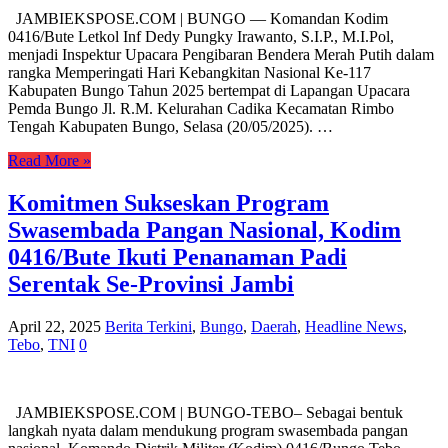
JAMBIEKSPOSE.COM | BUNGO — Komandan Kodim
0416/Bute Letkol Inf Dedy Pungky Irawanto, S.I.P., M.I.Pol,
menjadi Inspektur Upacara Pengibaran Bendera Merah Putih dalam
rangka Memperingati Hari Kebangkitan Nasional Ke-117
Kabupaten Bungo Tahun 2025 bertempat di Lapangan Upacara
Pemda Bungo Jl. R.M. Kelurahan Cadika Kecamatan Rimbo
Tengah Kabupaten Bungo, Selasa (20/05/2025). …
Read More »
Komitmen Sukseskan Program
Swasembada Pangan Nasional, Kodim
0416/Bute Ikuti Penanaman Padi
Serentak Se-Provinsi Jambi
April 22, 2025
Berita Terkini
,
Bungo
,
Daerah
,
Headline News
,
Tebo
,
TNI
0
JAMBIEKSPOSE.COM | BUNGO-TEBO– Sebagai bentuk
langkah nyata dalam mendukung program swasembada pangan