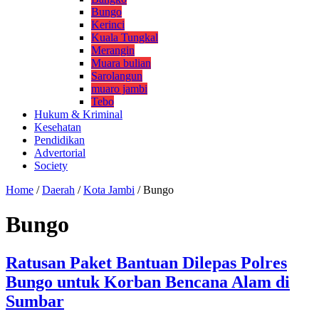
Bungo
Kerinci
Kuala Tungkal
Merangin
Muara bulian
Sarolangun
muaro jambi
Tebo
Hukum & Kriminal
Kesehatan
Pendidikan
Advertorial
Society
Home
/
Daerah
/
Kota Jambi
/
Bungo
Bungo
Ratusan Paket Bantuan Dilepas Polres
Bungo untuk Korban Bencana Alam di
Sumbar