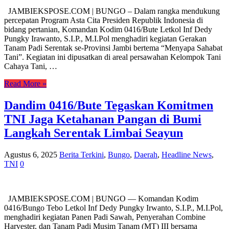
JAMBIEKSPOSE.COM | BUNGO – Dalam rangka mendukung
percepatan Program Asta Cita Presiden Republik Indonesia di
bidang pertanian, Komandan Kodim 0416/Bute Letkol Inf Dedy
Pungky Irawanto, S.I.P., M.I.Pol menghadiri kegiatan Gerakan
Tanam Padi Serentak se-Provinsi Jambi bertema “Menyapa Sahabat
Tani”. Kegiatan ini dipusatkan di areal persawahan Kelompok Tani
Cahaya Tani, …
Read More »
Dandim 0416/Bute Tegaskan Komitmen
TNI Jaga Ketahanan Pangan di Bumi
Langkah Serentak Limbai Seayun
Agustus 6, 2025
Berita Terkini
,
Bungo
,
Daerah
,
Headline News
,
TNI
0
JAMBIEKSPOSE.COM | BUNGO — Komandan Kodim
0416/Bungo Tebo Letkol Inf Dedy Pungky Irwanto, S.I.P., M.I.Pol,
menghadiri kegiatan Panen Padi Sawah, Penyerahan Combine
Harvester, dan Tanam Padi Musim Tanam (MT) III bersama