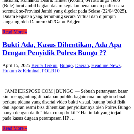
nasional, Komando Distrik Militer (Kodim) 0416/Bungo Tebo
(Bute) turut ambil bagian dalam kegiatan penanaman padi secara
serentak se-Provinsi Jambi yang digelar pada Selasa (22/04/2025).
Dalam kegiatan yang terhubung secara Virtual dan dipimpin
langsung oleh Danrem 042/Gapu Brigjen …
Read More »
Bukti Ada, Kasus Dihentikan, Ada Apa
Dengan Penyidik Polres Bungo ??
April 15, 2025
Berita Terkini
,
Bungo
,
Daerah
,
Headline News
,
Hukum & Kriminal
,
POLRI
0
JAMBIEKSPOSE.COM | BUNGO — Sebuah pertanyaan besar
kini menggantung di hadapan publik: bagaimana mungkin sebuah
perkara pidana yang disertai video bukti visual, barang bukti fisik,
dan laporan resmi bisa dihentikan penyidikannya oleh Polres Bungo
hanya dengan dalih “tidak cukup bukti”? Hal inilah yang terjadi
pada kasus dugaan perampasan HP …
Read More »