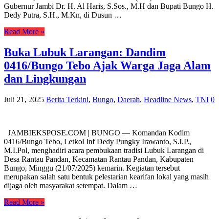
Gubernur Jambi Dr. H. Al Haris, S.Sos., M.H dan Bupati Bungo H.
Dedy Putra, S.H., M.Kn, di Dusun …
Read More »
Buka Lubuk Larangan: Dandim
0416/Bungo Tebo Ajak Warga Jaga Alam
dan Lingkungan
Juli 21, 2025
Berita Terkini
,
Bungo
,
Daerah
,
Headline News
,
TNI
0
JAMBIEKSPOSE.COM | BUNGO — Komandan Kodim
0416/Bungo Tebo, Letkol Inf Dedy Pungky Irawanto, S.I.P.,
M.I.Pol, menghadiri acara pembukaan tradisi Lubuk Larangan di
Desa Rantau Pandan, Kecamatan Rantau Pandan, Kabupaten
Bungo, Minggu (21/07/2025) kemarin. Kegiatan tersebut
merupakan salah satu bentuk pelestarian kearifan lokal yang masih
dijaga oleh masyarakat setempat. Dalam …
Read More »