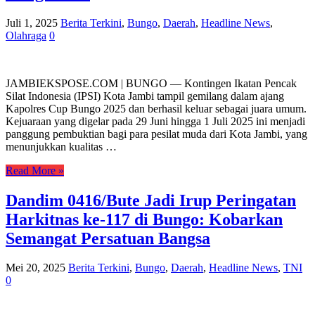
Juli 1, 2025
Berita Terkini
,
Bungo
,
Daerah
,
Headline News
,
Olahraga
0
JAMBIEKSPOSE.COM | BUNGO — Kontingen Ikatan Pencak
Silat Indonesia (IPSI) Kota Jambi tampil gemilang dalam ajang
Kapolres Cup Bungo 2025 dan berhasil keluar sebagai juara umum.
Kejuaraan yang digelar pada 29 Juni hingga 1 Juli 2025 ini menjadi
panggung pembuktian bagi para pesilat muda dari Kota Jambi, yang
menunjukkan kualitas …
Read More »
Dandim 0416/Bute Jadi Irup Peringatan
Harkitnas ke-117 di Bungo: Kobarkan
Semangat Persatuan Bangsa
Mei 20, 2025
Berita Terkini
,
Bungo
,
Daerah
,
Headline News
,
TNI
0