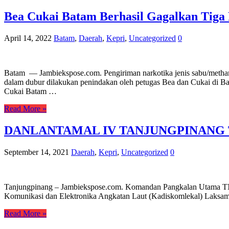
Bea Cukai Batam Berhasil Gagalkan Tig
April 14, 2022
Batam
,
Daerah
,
Kepri
,
Uncategorized
0
Batam — Jambiekspose.com. Pengiriman narkotika jenis sabu/metha
dalam dubur dilakukan penindakan oleh petugas Bea dan Cukai di B
Cukai Batam …
Read More »
DANLANTAMAL IV TANJUNGPINANG
September 14, 2021
Daerah
,
Kepri
,
Uncategorized
0
Tanjungpinang – Jambiekspose.com. Komandan Pangkalan Utama TNI 
Komunikasi dan Elektronika Angkatan Laut (Kadiskomlekal) Laksam
Read More »