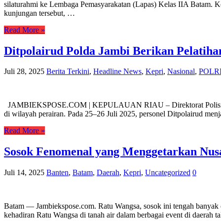
silaturahmi ke Lembaga Pemasyarakatan (Lapas) Kelas IIA Batam. Ke
kunjungan tersebut, …
Read More »
Ditpolairud Polda Jambi Berikan Pelatih
Juli 28, 2025
Berita Terkini
,
Headline News
,
Kepri
,
Nasional
,
POLR
JAMBIEKSPOSE.COM | KEPULAUAN RIAU – Direktorat Polisi Peraira
di wilayah perairan. Pada 25–26 Juli 2025, personel Ditpolairud me
Read More »
Sosok Fenomenal yang Menggetarkan Nusa
Juli 14, 2025
Banten
,
Batam
,
Daerah
,
Kepri
,
Uncategorized
0
Batam — Jambiekspose.com. Ratu Wangsa, sosok ini tengah banyak dib
kehadiran Ratu Wangsa di tanah air dalam berbagai event di daerah t