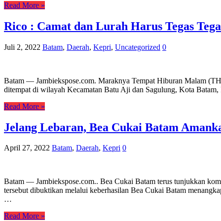
Read More »
Rico : Camat dan Lurah Harus Tegas Te
Juli 2, 2022
Batam
,
Daerah
,
Kepri
,
Uncategorized
0
Batam — Jambiekspose.com. Maraknya Tempat Hiburan Malam (THM) y
ditempat di wilayah Kecamatan Batu Aji dan Sagulung, Kota Batam,
Read More »
Jelang Lebaran, Bea Cukai Batam Amankan
April 27, 2022
Batam
,
Daerah
,
Kepri
0
Batam — Jambiekspose.com.. Bea Cukai Batam terus tunjukkan komi
tersebut dibuktikan melalui keberhasilan Bea Cukai Batam menangkap
…
Read More »