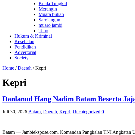
Kuala Tungkal
Merangin
Muara bulian
Sarolangun
muaro jambi
Tebo
Hukum & Kriminal
Kesehatan
Pendidikan
Advertorial
Society
Home
/
Daerah
/
Kepri
Kepri
Danlanud Hang Nadim Batam Beserta Jaja
Juli 30, 2026
Batam
,
Daerah
,
Kepri
,
Uncategorized
0
Batam — Jambiekspose.com. Komandan Pangkalan TNI Angkatan Udar