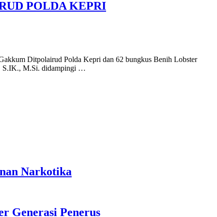
IRUD POLDA KEPRI
t Gakkum Ditpolairud Polda Kepri dan 62 bungkus Benih Lobster
, S.IK., M.Si. didampingi …
anan Narkotika
r Generasi Penerus