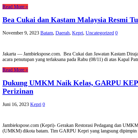
Read More »
Bea Cukai dan Kastam Malaysia Resmi Tu
November 9, 2023
Batam
,
Daerah
,
Kepri
,
Uncategorized
0
Jakarta — Jambiekspose.com. Bea Cukai dan Jawatan Kastam Diraja M
acara penutupan yang terlaksana pada Rabu (08/11) di atas Kapal Pa
Read More »
Dukung UMKM Naik Kelas, GARPU KEPRI
Perizinan
Juni 16, 2023
Kepri
0
Jambiekspose.com (Kepri)- Gerakan Restorasi Pedagang dan UMKM 
(UMKM) dikota batam. Tim GARPU Kepri yang langsung dipimpin 