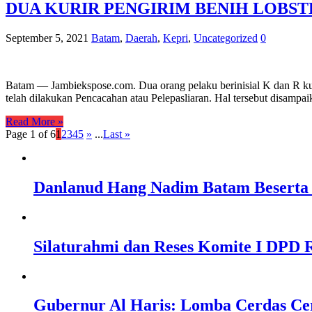
DUA KURIR PENGIRIM BENIH LOBST
September 5, 2021
Batam
,
Daerah
,
Kepri
,
Uncategorized
0
Batam — Jambiekspose.com. Dua orang pelaku berinisial K dan R ku
telah dilakukan Pencacahan atau Pelepasliaran. Hal tersebut disam
Read More »
Page 1 of 6
1
2
3
4
5
»
...
Last »
Danlanud Hang Nadim Batam Beserta 
Silaturahmi dan Reses Komite I DPD R
Gubernur Al Haris: Lomba Cerdas Ce