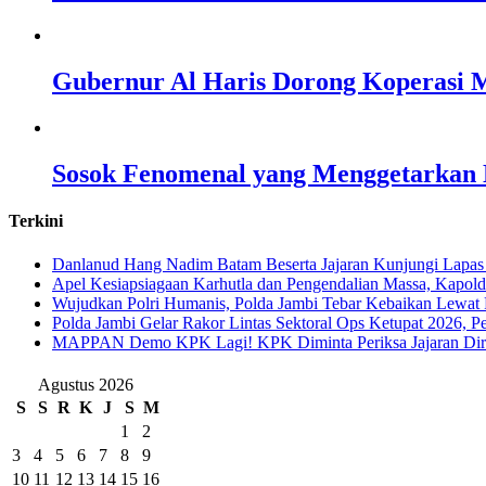
Gubernur Al Haris Dorong Koperasi M
Sosok Fenomenal yang Menggetarkan N
Terkini
Danlanud Hang Nadim Batam Beserta Jajaran Kunjungi Lapas
Apel Kesiapsiagaan Karhutla dan Pengendalian Massa, Kapol
Wujudkan Polri Humanis, Polda Jambi Tebar Kebaikan Lewat 
Polda Jambi Gelar Rakor Lintas Sektoral Ops Ketupat 2026, P
‎MAPPAN Demo KPK Lagi! KPK Diminta Periksa Jajaran Direk
Agustus 2026
S
S
R
K
J
S
M
1
2
3
4
5
6
7
8
9
10
11
12
13
14
15
16