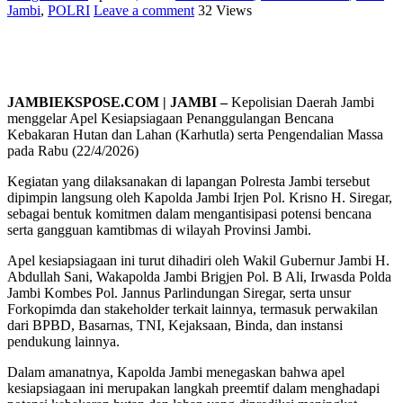
Jambi
,
POLRI
Leave a comment
32 Views
JAMBIEKSPOSE.COM | JAMBI –
Kepolisian Daerah Jambi
menggelar Apel Kesiapsiagaan Penanggulangan Bencana
Kebakaran Hutan dan Lahan (Karhutla) serta Pengendalian Massa
pada Rabu (22/4/2026)
Kegiatan yang dilaksanakan di lapangan Polresta Jambi tersebut
dipimpin langsung oleh Kapolda Jambi Irjen Pol. Krisno H. Siregar,
sebagai bentuk komitmen dalam mengantisipasi potensi bencana
serta gangguan kamtibmas di wilayah Provinsi Jambi.
Apel kesiapsiagaan ini turut dihadiri oleh Wakil Gubernur Jambi H.
Abdullah Sani, Wakapolda Jambi Brigjen Pol. B Ali, Irwasda Polda
Jambi Kombes Pol. Jannus Parlindungan Siregar, serta unsur
Forkopimda dan stakeholder terkait lainnya, termasuk perwakilan
dari BPBD, Basarnas, TNI, Kejaksaan, Binda, dan instansi
pendukung lainnya.
Dalam amanatnya, Kapolda Jambi menegaskan bahwa apel
kesiapsiagaan ini merupakan langkah preemtif dalam menghadapi