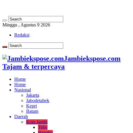
Minggu , Agustus 9 2026
Redaksi
Jambiekspose.com
Tajam & terpercaya
Home
Home
Nasional
Jakarta
Jabodetabek
Kepri
Batam
Daerah
Kota Jambi
Tebo
Bangko