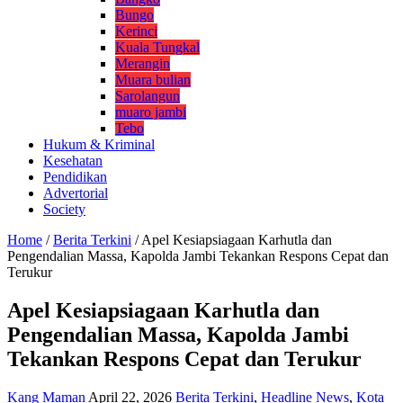
Bungo
Kerinci
Kuala Tungkal
Merangin
Muara bulian
Sarolangun
muaro jambi
Tebo
Hukum & Kriminal
Kesehatan
Pendidikan
Advertorial
Society
Home
/
Berita Terkini
/
Apel Kesiapsiagaan Karhutla dan
Pengendalian Massa, Kapolda Jambi Tekankan Respons Cepat dan
Terukur
Apel Kesiapsiagaan Karhutla dan
Pengendalian Massa, Kapolda Jambi
Tekankan Respons Cepat dan Terukur
Kang Maman
April 22, 2026
Berita Terkini
,
Headline News
,
Kota