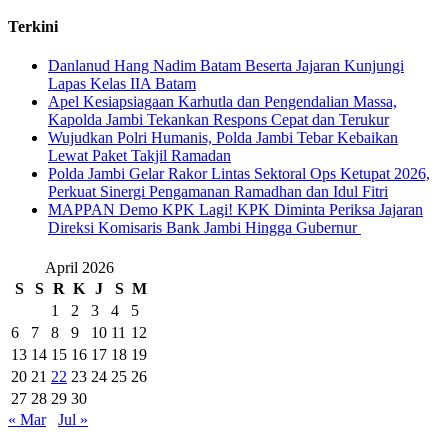
Terkini
Danlanud Hang Nadim Batam Beserta Jajaran Kunjungi
Lapas Kelas IIA Batam
Apel Kesiapsiagaan Karhutla dan Pengendalian Massa,
Kapolda Jambi Tekankan Respons Cepat dan Terukur
Wujudkan Polri Humanis, Polda Jambi Tebar Kebaikan
Lewat Paket Takjil Ramadan
Polda Jambi Gelar Rakor Lintas Sektoral Ops Ketupat 2026,
Perkuat Sinergi Pengamanan Ramadhan dan Idul Fitri
‎MAPPAN Demo KPK Lagi! KPK Diminta Periksa Jajaran
Direksi Komisaris Bank Jambi Hingga Gubernur ‎
April 2026
S
S
R
K
J
S
M
1
2
3
4
5
6
7
8
9
10
11
12
13
14
15
16
17
18
19
20
21
22
23
24
25
26
27
28
29
30
« Mar
Jul »