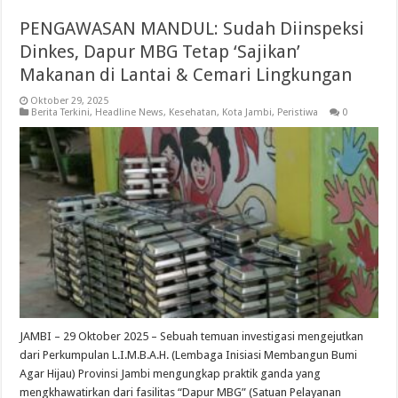
PENGAWASAN MANDUL: Sudah Diinspeksi
Dinkes, Dapur MBG Tetap ‘Sajikan’
Makanan di Lantai & Cemari Lingkungan
Oktober 29, 2025
Berita Terkini
,
Headline News
,
Kesehatan
,
Kota Jambi
,
Peristiwa
0
JAMBI – 29 Oktober 2025 – Sebuah temuan investigasi mengejutkan
dari Perkumpulan L.I.M.B.A.H. (Lembaga Inisiasi Membangun Bumi
Agar Hijau) Provinsi Jambi mengungkap praktik ganda yang
mengkhawatirkan dari fasilitas “Dapur MBG” (Satuan Pelayanan