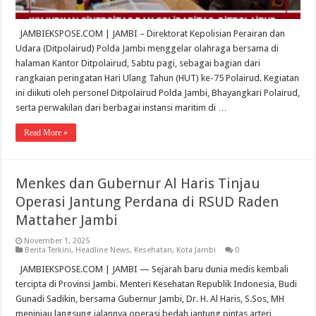
JAMBIEKSPOSE.COM | JAMBI – Direktorat Kepolisian Perairan dan
Udara (Ditpolairud) Polda Jambi menggelar olahraga bersama di
halaman Kantor Ditpolairud, Sabtu pagi, sebagai bagian dari
rangkaian peringatan Hari Ulang Tahun (HUT) ke-75 Polairud. Kegiatan
ini diikuti oleh personel Ditpolairud Polda Jambi, Bhayangkari Polairud,
serta perwakilan dari berbagai instansi maritim di …
Read More »
Menkes dan Gubernur Al Haris Tinjau
Operasi Jantung Perdana di RSUD Raden
Mattaher Jambi
November 1, 2025
Berita Terkini
,
Headline News
,
Kesehatan
,
Kota Jambi
0
JAMBIEKSPOSE.COM | JAMBI — Sejarah baru dunia medis kembali
tercipta di Provinsi Jambi. Menteri Kesehatan Republik Indonesia, Budi
Gunadi Sadikin, bersama Gubernur Jambi, Dr. H. Al Haris, S.Sos, MH
meninjau langsung jalannya operasi bedah jantung pintas arteri