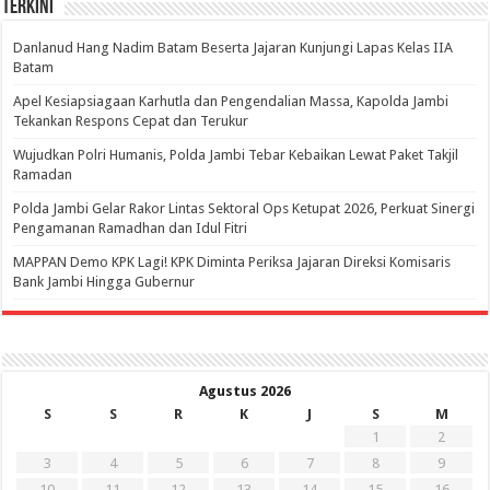
Terkini
Danlanud Hang Nadim Batam Beserta Jajaran Kunjungi Lapas Kelas IIA
Batam
Apel Kesiapsiagaan Karhutla dan Pengendalian Massa, Kapolda Jambi
Tekankan Respons Cepat dan Terukur
Wujudkan Polri Humanis, Polda Jambi Tebar Kebaikan Lewat Paket Takjil
Ramadan
Polda Jambi Gelar Rakor Lintas Sektoral Ops Ketupat 2026, Perkuat Sinergi
Pengamanan Ramadhan dan Idul Fitri
‎MAPPAN Demo KPK Lagi! KPK Diminta Periksa Jajaran Direksi Komisaris
Bank Jambi Hingga Gubernur ‎
Agustus 2026
S
S
R
K
J
S
M
1
2
3
4
5
6
7
8
9
10
11
12
13
14
15
16