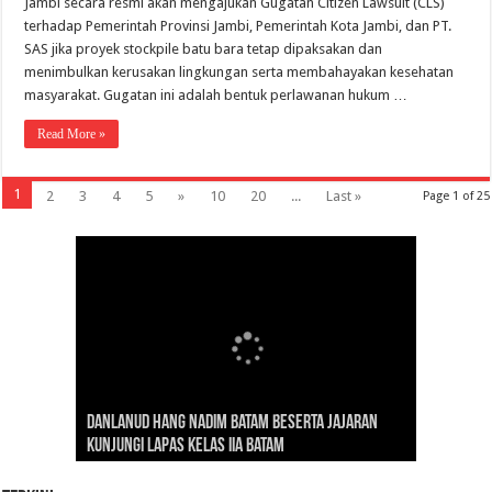
Jambi secara resmi akan mengajukan Gugatan Citizen Lawsuit (CLS)
terhadap Pemerintah Provinsi Jambi, Pemerintah Kota Jambi, dan PT.
SAS jika proyek stockpile batu bara tetap dipaksakan dan
menimbulkan kerusakan lingkungan serta membahayakan kesehatan
masyarakat. Gugatan ini adalah bentuk perlawanan hukum …
Read More »
1
2
3
4
5
»
10
20
...
Last »
Page 1 of 25
Gubernur Al Haris: Lomba Cerdas Cermat Sarana
Gubernur Al Haris Dorong Koperasi Merah Putih
Sosok Fenomenal yang Menggetarkan
Danlanud Hang Nadim Batam Beserta Jajaran
Silaturahmi dan Reses Komite I DPD RI di Polda
Edukasi Pembentukan Karakter Generasi
Cepat Beroperasi Agar Bisa Layani Masyarakat
Nusantara: Ratu Wangsa, Wanita Berkelas
Kunjungi Lapas Kelas IIA Batam
Jambi Bahas Sinergitas Penanganan Narkotika
Penerus
Penuhi Kebutuhannya
dengan Pengaruh Internasional