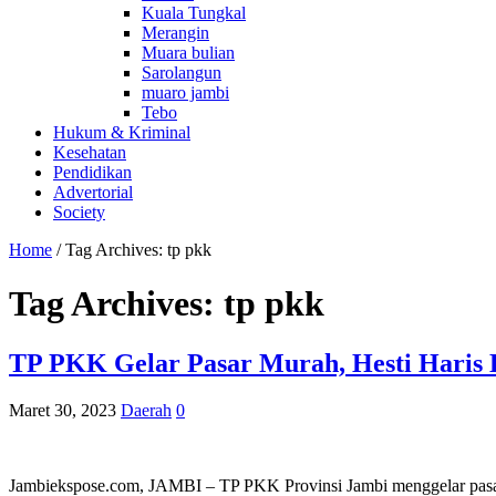
Kuala Tungkal
Merangin
Muara bulian
Sarolangun
muaro jambi
Tebo
Hukum & Kriminal
Kesehatan
Pendidikan
Advertorial
Society
Home
/
Tag Archives: tp pkk
Tag Archives:
tp pkk
TP PKK Gelar Pasar Murah, Hesti Haris
Maret 30, 2023
Daerah
0
Jambiekspose.com, JAMBI – TP PKK Provinsi Jambi menggelar pasar 