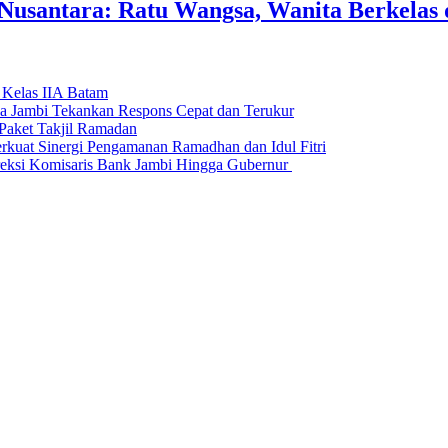
usantara: Ratu Wangsa, Wanita Berkelas 
 Kelas IIA Batam
da Jambi Tekankan Respons Cepat dan Terukur
Paket Takjil Ramadan
erkuat Sinergi Pengamanan Ramadhan dan Idul Fitri
si Komisaris Bank Jambi Hingga Gubernur ‎