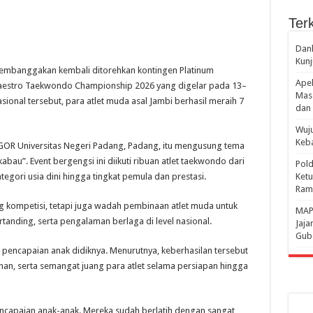
Terk
Danl
Kunj
mbanggakan kembali ditorehkan kontingen Platinum
Apel
aestro Taekwondo Championship 2026 yang digelar pada 13–
Mass
sional tersebut, para atlet muda asal Jambi berhasil meraih 7
dan 
Wuju
Keba
GOR Universitas Negeri Padang, Padang, itu mengusung tema
bau”. Event bergengsi ini diikuti ribuan atlet taekwondo dari
Pold
ategori usia dini hingga tingkat pemula dan prestasi.
Ketu
Rama
ng kompetisi, tetapi juga wadah pembinaan atlet muda untuk
‎MAP
anding, serta pengalaman berlaga di level nasional.
Jaja
Gube
encapaian anak didiknya. Menurutnya, keberhasilan tersebut
atihan, serta semangat juang para atlet selama persiapan hingga
ncapaian anak-anak. Mereka sudah berlatih dengan sangat