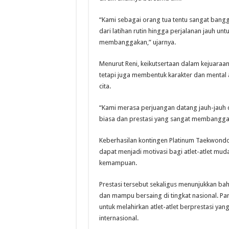
“Kami sebagai orang tua tentu sangat bang
dari latihan rutin hingga perjalanan jauh un
membanggakan,” ujarnya.
Menurut Reni, keikutsertaan dalam kejuara
tetapi juga membentuk karakter dan mental an
cita.
“Kami merasa perjuangan datang jauh-jauh d
biasa dan prestasi yang sangat membangga
Keberhasilan kontingen Platinum Taekwondo 
dapat menjadi motivasi bagi atlet-atlet mu
kemampuan.
Prestasi tersebut sekaligus menunjukkan b
dan mampu bersaing di tingkat nasional. Par
untuk melahirkan atlet-atlet berprestasi 
internasional.