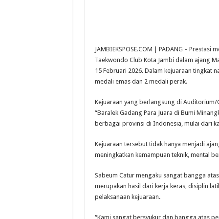
JAMBIEKSPOSE.COM | PADANG – Prestasi me
Taekwondo Club Kota Jambi dalam ajang M
15 Februari 2026. Dalam kejuaraan tingkat na
medali emas dan 2 medali perak.
Kejuaraan yang berlangsung di Auditorium/
“Baralek Gadang Para Juara di Bumi Minangka
berbagai provinsi di Indonesia, mulai dari k
Kejuaraan tersebut tidak hanya menjadi aja
meningkatkan kemampuan teknik, mental bert
Sabeum Catur mengaku sangat bangga atas p
merupakan hasil dari kerja keras, disiplin l
pelaksanaan kejuaraan.
“Kami sangat bersyukur dan bangga atas pe