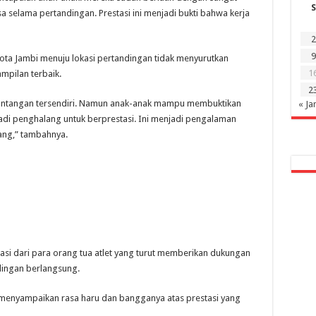
S
a selama pertandingan. Prestasi ini menjadi bukti bahwa kerja
2
9
ota Jambi menuju lokasi pertandingan tidak menyurutkan
1
mpilan terbaik.
2
 tantangan tersendiri. Namun anak-anak mampu membuktikan
« Ja
jadi penghalang untuk berprestasi. Ini menjadi pengalaman
ang,” tambahnya.
asi dari para orang tua atlet yang turut memberikan dukungan
dingan berlangsung.
ri, menyampaikan rasa haru dan bangganya atas prestasi yang