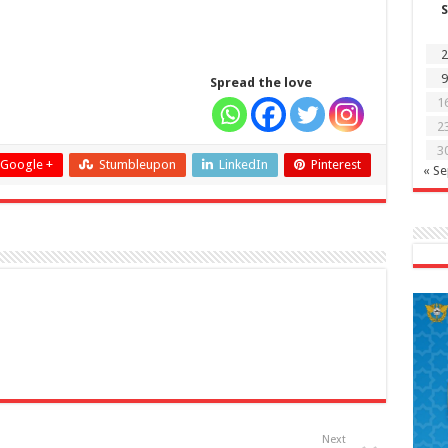
S
2
9
Spread the love
1
2
3
Google +
Stumbleupon
LinkedIn
Pinterest
« S
Next