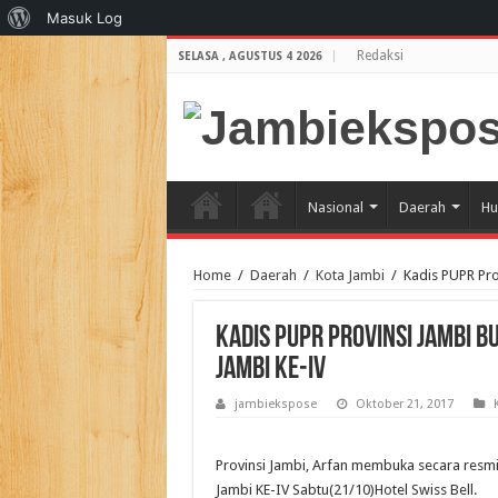
Tentang
Masuk Log
WordPress
Redaksi
SELASA , AGUSTUS 4 2026
Nasional
Daerah
Hu
Home
/
Daerah
/
Kota Jambi
/
Kadis PUPR Pro
Kadis PUPR Provinsi Jambi B
Jambi Ke-IV
jambiekspose
Oktober 21, 2017
Provinsi Jambi, Arfan membuka secara resmi
Jambi KE-IV Sabtu(21/10)Hotel Swiss Bell.