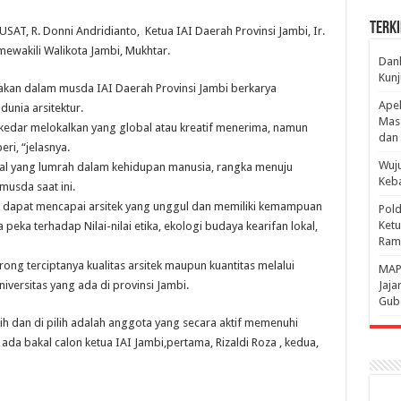
Terki
AT, R. Donni Andridianto, Ketua IAI Daerah Provinsi Jambi, Ir.
mewakili Walikota Jambi, Mukhtar.
Danl
Kunj
nakan dalam musda IAI Daerah Provinsi Jambi berkarya
Apel
unia arsitektur.
Mass
 sekedar melokalkan yang global atau kreatif menerima, namun
dan 
ri, “jelasnya.
Wuju
hal yang lumrah dalam kehidupan manusia, rangka menuju
Keba
usda saat ini.
uk dapat mencapai arsitek yang unggul dan memiliki kemampuan
Pold
Ketu
peka terhadap Nilai-nilai etika, ekologi budaya kearifan lokal,
Rama
ong terciptanya kualitas arsitek maupun kuantitas melalui
‎MAP
niversitas yang ada di provinsi Jambi.
Jaja
Gube
 dan di pilih adalah anggota yang secara aktif memenuhi
ada bakal calon ketua IAI Jambi,pertama, Rizaldi Roza , kedua,