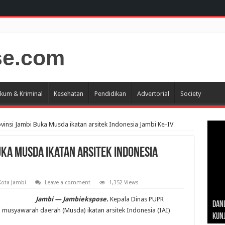
kum & Kriminal
Kesehatan
Pendidikan
Advertorial
Society
vinsi Jambi Buka Musda ikatan arsitek Indonesia Jambi Ke-IV
uka Musda ikatan arsitek Indonesia
Kota Jambi
Leave a comment
1,352 Views
Gub
Gube
Sos
Jambi — Jambiekspose.
Kepala Dinas PUPR
Dan
Sila
Edu
Cepa
Nusa
 musyawarah daerah (Musda) ikatan arsitek Indonesia (IAI)
Kunj
Jamb
Pen
Pen
den