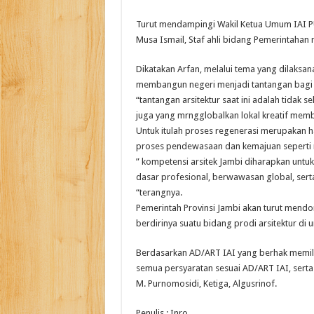
Turut mendampingi Wakil Ketua Umum IAI PUS
Musa Ismail, Staf ahli bidang Pemerintahan 
Dikatakan Arfan, melalui tema yang dilaksa
membangun negeri menjadi tantangan bagi d
“tantangan arsitektur saat ini adalah tidak
juga yang mrngglobalkan lokal kreatif membe
Untuk itulah proses regenerasi merupakan 
proses pendewasaan dan kemajuan seperti m
” kompetensi arsitek Jambi diharapkan unt
dasar profesional, berwawasan global, serta 
“terangnya.
Pemerintah Provinsi Jambi akan turut mendor
berdirinya suatu bidang prodi arsitektur di u
Berdasarkan AD/ART IAI yang berhak memilih
semua persyaratan sesuai AD/ART IAI, serta 
M. Purnomosidi, Ketiga, Algusrinof.
Penulis : Inro