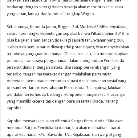
pelaksanaan Pilkada di Provinsi Jambi berjalan dengan aman, kita
berharap dengan sinergi dalam bekerja akan menciptakan suasan
yang aman, lanca,r dan kondusif,” ungkap Wagub
Sebelumnya, Kapolda Jambi, Brigjen. Pol. Muchlis AS.MH menyatakan,
seluruh pemangku kepentingan sepakat bahwa Pilkada tahun 2018 ini
bisa berjalan aman, lancar, tidak lagi seperti tahun-tahun yang dulu.
“Lebih baik semua harus diwaspadai potensi yang bisa menyebabkan
terjadinya gangguan keamanan. Oleh karena itu, kita mempersiapkan
pembelajaran upaya pengamanan dalam menghadapi Pemilukada
tersebut dimulai dengan deteksi dini setiap perkembangan yang
terjadi di tengah masyarakat dengan melakukan pertemuan,
pemetaan, pemantauan terhadap situasi dan kerawanan sosial yang
bersumber dari proses tahapan Pemilukada. Selanjutnya, lakukan
pendalaman terhadap berbagai komponen masyarakat, khususnya
yang memiliki keterkaitan dengan para peserta Pilkada,” terang
Kapolda.
Kapolda menyatakan, akan dibentuk Satgas Pemilukada. “Kita akan
membuat Satgas Pemilukada damai, kita akan melibatkan aparat-
aparat keamanan KPU, Bawaslu, TNI, Kejaksaan, dan parpol yang