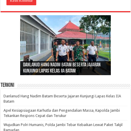
Gubernur Al Haris: Lomba Cerdas Cermat Sarana
Gubernur Al Haris Dorong Koperasi Merah Putih
Sosok Fenomenal yang Menggetarkan
Danlanud Hang Nadim Batam Beserta Jajaran
Silaturahmi dan Reses Komite I DPD RI di Polda
Edukasi Pembentukan Karakter Generasi
Cepat Beroperasi Agar Bisa Layani Masyarakat
Nusantara: Ratu Wangsa, Wanita Berkelas
Kunjungi Lapas Kelas IIA Batam
Jambi Bahas Sinergitas Penanganan Narkotika
Penerus
Penuhi Kebutuhannya
dengan Pengaruh Internasional
Terkini
Danlanud Hang Nadim Batam Beserta Jajaran Kunjungi Lapas Kelas IIA
Batam
Apel Kesiapsiagaan Karhutla dan Pengendalian Massa, Kapolda Jambi
Tekankan Respons Cepat dan Terukur
Wujudkan Polri Humanis, Polda Jambi Tebar Kebaikan Lewat Paket Takjil
Ramadan