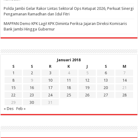
Polda Jambi Gelar Rakor Lintas Sektoral Ops Ketupat 2026, Perkuat Sinergi
Pengamanan Ramadhan dan Idul Fitri
‎MAPPAN Demo KPK Lagi! KPK Diminta Periksa Jajaran Direksi Komisaris
Bank Jambi Hingga Gubernur ‎
Januari 2018
S
S
R
K
J
S
M
1
2
3
4
5
6
7
8
9
10
11
12
13
14
15
16
17
18
19
20
21
22
23
24
25
26
27
28
29
30
31
« Des
Feb »