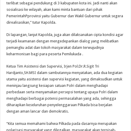
terlibat sebagai pendukung di 3 kabupaten kota ini. Jadi nanti akan
sosialisasi ke wilayah, akan kami minta bantuan dari pihak
PemerintahPprovinsi yaitu Gubernur dan Wakil Gubernur untuk segera
direalisasikan,” tutur Kapolda.
Di lapangan, lanjut Kapolda, juga akan dilaksanakan cipta kondisi agar
terjadi keamanan dengan mengedepankan dialog yang melibatkan
pemangku adat dan tokoh masyarakat dalam terwujudnya
keharmonisan bagi para peserta Pemilukada .
Ketua Tim Asistensi dan Supervisi, Irjen Pol.Dr.R.Sigit Tri
Hardjanto,SH.MSI dalam sambutannya menyatakan, ada dua kegiatan
utama yaitu asistensi dan supervisi kegiatan, yang dimaksudkan untuk
meninjau langsung kesiapan satuan Polri dalam menghadapi
perbedaan serta menyamakan persepsi tentang upaya Polri dalam
menghadapi berbagai potensi permasalahan yang ada, sehingga
diharapkan keseluruhan penyelenggaraan Pilkada bisa berjalan
dengan aman lancar dan demokratis.
“Kita semua memahami bahwa Pilkada pada dasarnya merupakan
polarisasi masyarakat yang dilegalkan, masyarakat akan terpisah-