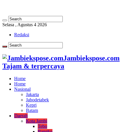
Selasa , Agustus 4 2026
Redaksi
Jambiekspose.com
Tajam & terpercaya
Home
Home
Nasional
Jakarta
Jabodetabek
Kepri
Batam
Daerah
Kota Jambi
Tebo
Bangko