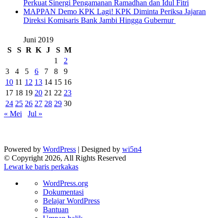
Perkuat Sinergi Pengamanan Ramadhan dan Idul Fitri
‎MAPPAN Demo KPK Lagi! KPK Diminta Periksa Jajaran
Direksi Komisaris Bank Jambi Hingga Gubernur ‎
Juni 2019
S
S
R
K
J
S
M
1
2
3
4
5
6
7
8
9
10
11
12
13
14
15
16
17
18
19
20
21
22
23
24
25
26
27
28
29
30
« Mei
Jul »
Powered by
WordPress
| Designed by
wi5n4
© Copyright 2026, All Rights Reserved
Lewat ke baris perkakas
Tentang
WordPress.org
WordPress
Dokumentasi
Belajar WordPress
Bantuan