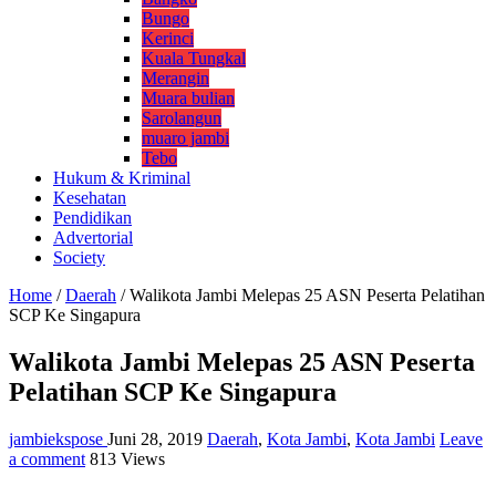
Bungo
Kerinci
Kuala Tungkal
Merangin
Muara bulian
Sarolangun
muaro jambi
Tebo
Hukum & Kriminal
Kesehatan
Pendidikan
Advertorial
Society
Home
/
Daerah
/
Walikota Jambi Melepas 25 ASN Peserta Pelatihan
SCP Ke Singapura
Walikota Jambi Melepas 25 ASN Peserta
Pelatihan SCP Ke Singapura
jambiekspose
Juni 28, 2019
Daerah
,
Kota Jambi
,
Kota Jambi
Leave
a comment
813 Views