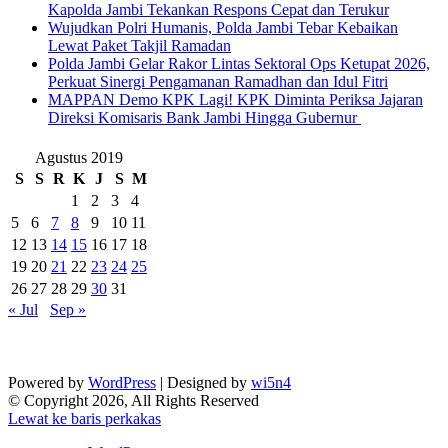
Kapolda Jambi Tekankan Respons Cepat dan Terukur
Wujudkan Polri Humanis, Polda Jambi Tebar Kebaikan
Lewat Paket Takjil Ramadan
Polda Jambi Gelar Rakor Lintas Sektoral Ops Ketupat 2026,
Perkuat Sinergi Pengamanan Ramadhan dan Idul Fitri
‎MAPPAN Demo KPK Lagi! KPK Diminta Periksa Jajaran
Direksi Komisaris Bank Jambi Hingga Gubernur ‎
Agustus 2019
S
S
R
K
J
S
M
1
2
3
4
5
6
7
8
9
10
11
12
13
14
15
16
17
18
19
20
21
22
23
24
25
26
27
28
29
30
31
« Jul
Sep »
Powered by
WordPress
| Designed by
wi5n4
© Copyright 2026, All Rights Reserved
Lewat ke baris perkakas