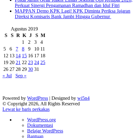
Perkuat Sinergi Pengamanan Ramadhan dan Idul Fitri
‎MAPPAN Demo KPK Lagi! KPK Diminta Periksa Jajaran
Direksi Komisaris Bank Jambi Hingga Gubernur ‎
Agustus 2019
S
S
R
K
J
S
M
1
2
3
4
5
6
7
8
9
10
11
12
13
14
15
16
17
18
19
20
21
22
23
24
25
26
27
28
29
30
31
« Jul
Sep »
Powered by
WordPress
| Designed by
wi5n4
© Copyright 2026, All Rights Reserved
Lewat ke baris perkakas
Tentang
WordPress.org
WordPress
Dokumentasi
Belajar WordPress
Bantuan