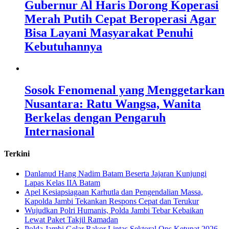
Gubernur Al Haris Dorong Koperasi
Merah Putih Cepat Beroperasi Agar
Bisa Layani Masyarakat Penuhi
Kebutuhannya
Sosok Fenomenal yang Menggetarkan
Nusantara: Ratu Wangsa, Wanita
Berkelas dengan Pengaruh
Internasional
Terkini
Danlanud Hang Nadim Batam Beserta Jajaran Kunjungi
Lapas Kelas IIA Batam
Apel Kesiapsiagaan Karhutla dan Pengendalian Massa,
Kapolda Jambi Tekankan Respons Cepat dan Terukur
Wujudkan Polri Humanis, Polda Jambi Tebar Kebaikan
Lewat Paket Takjil Ramadan
Polda Jambi Gelar Rakor Lintas Sektoral Ops Ketupat 2026,