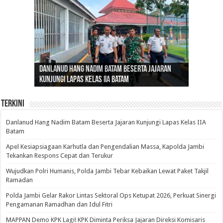
Gubernur Al Haris: Lomba Cerdas Cermat Sarana
Gubernur Al Haris Dorong Koperasi Merah Putih
Sosok Fenomenal yang Menggetarkan
Danlanud Hang Nadim Batam Beserta Jajaran
Silaturahmi dan Reses Komite I DPD RI di Polda
Edukasi Pembentukan Karakter Generasi
Cepat Beroperasi Agar Bisa Layani Masyarakat
Nusantara: Ratu Wangsa, Wanita Berkelas
Kunjungi Lapas Kelas IIA Batam
Jambi Bahas Sinergitas Penanganan Narkotika
Penerus
Penuhi Kebutuhannya
dengan Pengaruh Internasional
Terkini
Danlanud Hang Nadim Batam Beserta Jajaran Kunjungi Lapas Kelas IIA
Batam
Apel Kesiapsiagaan Karhutla dan Pengendalian Massa, Kapolda Jambi
Tekankan Respons Cepat dan Terukur
Wujudkan Polri Humanis, Polda Jambi Tebar Kebaikan Lewat Paket Takjil
Ramadan
Polda Jambi Gelar Rakor Lintas Sektoral Ops Ketupat 2026, Perkuat Sinergi
Pengamanan Ramadhan dan Idul Fitri
‎MAPPAN Demo KPK Lagi! KPK Diminta Periksa Jajaran Direksi Komisaris