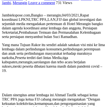
Jambi
,
Merangin
Leave a comment
731 Views
Jambiekspose.com,Bangko – merangin,04/03/2021,Rapat
koordinasi LPKNI,TRC PPA,LAN,FJJ dan global investigasi dan
sejumlah media mengadakan pertemuan di Hotel Merangin bangko
dalam agenda koordinasi antar lembaga dan anggota, Persiapan
Sekretariat,Pembahasan Temuan dan Permasalahan Kelembagaan
serta persiapan menyambut bulan Suci Ramadhan.
Yang mana Tujuan Rakor itu sendiri adalah satukan visi misi ke lima
lembaga dalam perlindungan konsumen,perlindungan perempuan
dan anak serta perlindungan masyarakat terhadap maraknya
narkoba,Peserta terdiri dari lintas Media,tiga
kabupaten,merangin,sarolangun dan tebo acara berjalan
sukses,meski peserta dibatasi karena masih dalam pandemi covid –
19.
Dalam sinergitas antar lembaga ini Ahmad Taufik sebagai ketua
TRC PPA juga ketua FJJ cabang merangin mengatakan “Dengan
kekuatan kolektivitas,kemampuan,dan pengorganisasian yang