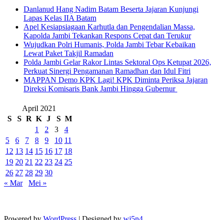
Danlanud Hang Nadim Batam Beserta Jajaran Kunjungi
Lapas Kelas IIA Batam
Apel Kesiapsiagaan Karhutla dan Pengendalian Massa,
Kapolda Jambi Tekankan Respons Cepat dan Terukur
Wujudkan Polri Humanis, Polda Jambi Tebar Kebaikan
Lewat Paket Takjil Ramadan
Polda Jambi Gelar Rakor Lintas Sektoral Ops Ketupat 2026,
Perkuat Sinergi Pengamanan Ramadhan dan Idul Fitri
‎MAPPAN Demo KPK Lagi! KPK Diminta Periksa Jajaran
Direksi Komisaris Bank Jambi Hingga Gubernur ‎
April 2021
S
S
R
K
J
S
M
1
2
3
4
5
6
7
8
9
10
11
12
13
14
15
16
17
18
19
20
21
22
23
24
25
26
27
28
29
30
« Mar
Mei »
Powered by
WordPress
| Designed by
wi5n4