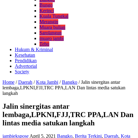
Bungo
Kerinci
Kuala Tungkal
Merangin
Muara bulian
Sarolangun
muaro jambi
Tebo
Hukum & Kriminal
Kesehatan
Pendidikan
Advertorial
Society
Home
/
Daerah
/
Kota Jambi
/
Bangko
/
Jalin sinergitas antar
lembaga,LPKNI,FJJ,TRC PPA,LAN Dan lintas media satukan
langkah
Jalin sinergitas antar
lembaga,LPKNI,FJJ,TRC PPA,LAN Dan
lintas media satukan langkah
jambiekspose
April 5, 2021
Bangko
,
Berita Terkini
,
Daerah
,
Kota