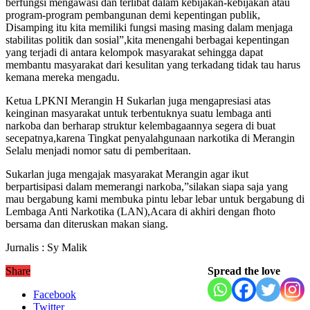
berfungsi mengawasi dan terlibat dalam kebijakan-kebijakan atau
program-program pembangunan demi kepentingan publik,
Disamping itu kita memiliki fungsi masing masing dalam menjaga
stabilitas politik dan sosial”,kita menengahi berbagai kepentingan
yang terjadi di antara kelompok masyarakat sehingga dapat
membantu masyarakat dari kesulitan yang terkadang tidak tau harus
kemana mereka mengadu.
Ketua LPKNI Merangin H Sukarlan juga mengapresiasi atas
keinginan masyarakat untuk terbentuknya suatu lembaga anti
narkoba dan berharap struktur kelembagaannya segera di buat
secepatnya,karena Tingkat penyalahgunaan narkotika di Merangin
Selalu menjadi nomor satu di pemberitaan.
Sukarlan juga mengajak masyarakat Merangin agar ikut
berpartisipasi dalam memerangi narkoba,”silakan siapa saja yang
mau bergabung kami membuka pintu lebar lebar untuk bergabung di
Lembaga Anti Narkotika (LAN),Acara di akhiri dengan fhoto
bersama dan diteruskan makan siang.
Jurnalis : Sy Malik
Share
Spread the love
Facebook
Twitter