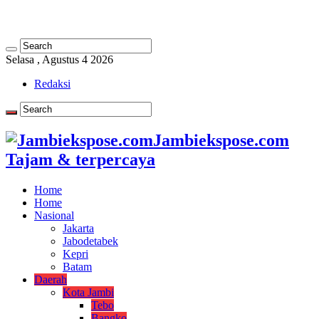
Selasa , Agustus 4 2026
Redaksi
Jambiekspose.com
Tajam & terpercaya
Home
Home
Nasional
Jakarta
Jabodetabek
Kepri
Batam
Daerah
Kota Jambi
Tebo
Bangko