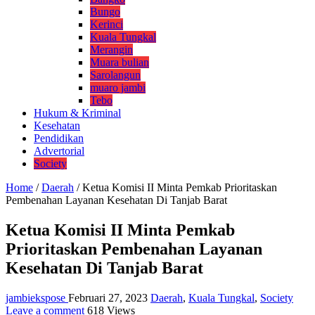
Bungo
Kerinci
Kuala Tungkal
Merangin
Muara bulian
Sarolangun
muaro jambi
Tebo
Hukum & Kriminal
Kesehatan
Pendidikan
Advertorial
Society
Home
/
Daerah
/
Ketua Komisi II Minta Pemkab Prioritaskan
Pembenahan Layanan Kesehatan Di Tanjab Barat
Ketua Komisi II Minta Pemkab
Prioritaskan Pembenahan Layanan
Kesehatan Di Tanjab Barat
jambiekspose
Februari 27, 2023
Daerah
,
Kuala Tungkal
,
Society
Leave a comment
618 Views