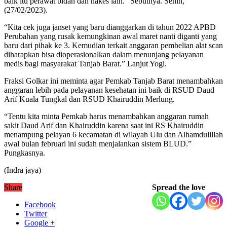
baik itu perawat bidan dan nakes lain.” Sebutnya. Senin,
(27/02/2023).
“Kita cek juga janset yang baru dianggarkan di tahun 2022 APBD
Perubahan yang rusak kemungkinan awal maret nanti diganti yang
baru dari pihak ke 3. Kemudian terkait anggaran pembelian alat scan
diharapkan bisa dioperasionalkan dalam menunjang pelayanan
medis bagi masyarakat Tanjab Barat.” Lanjut Yogi.
Fraksi Golkar ini meminta agar Pemkab Tanjab Barat menambahkan
anggaran lebih pada pelayanan kesehatan ini baik di RSUD Daud
Arif Kuala Tungkal dan RSUD Khairuddin Merlung.
“Tentu kita minta Pemkab harus menambahkan anggaran rumah
sakit Daud Arif dan Khairuddin karena saat ini RS Khairuddin
menampung pelayan 6 kecamatan di wilayah Ulu dan Alhamdulillah
awal bulan februari ini sudah menjalankan sistem BLUD.”
Pungkasnya.
(Indra jaya)
Share
Spread the love
Facebook
Twitter
Google +