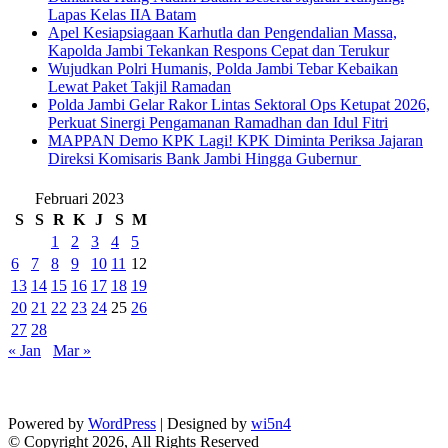
Lapas Kelas IIA Batam
Apel Kesiapsiagaan Karhutla dan Pengendalian Massa,
Kapolda Jambi Tekankan Respons Cepat dan Terukur
Wujudkan Polri Humanis, Polda Jambi Tebar Kebaikan
Lewat Paket Takjil Ramadan
Polda Jambi Gelar Rakor Lintas Sektoral Ops Ketupat 2026,
Perkuat Sinergi Pengamanan Ramadhan dan Idul Fitri
‎MAPPAN Demo KPK Lagi! KPK Diminta Periksa Jajaran
Direksi Komisaris Bank Jambi Hingga Gubernur ‎
Februari 2023
S
S
R
K
J
S
M
1
2
3
4
5
6
7
8
9
10
11
12
13
14
15
16
17
18
19
20
21
22
23
24
25
26
27
28
« Jan
Mar »
Powered by
WordPress
| Designed by
wi5n4
© Copyright 2026, All Rights Reserved