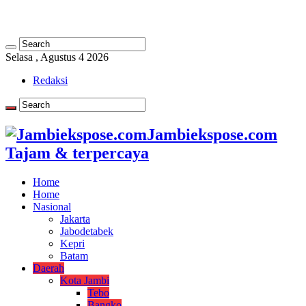
Selasa , Agustus 4 2026
Redaksi
Jambiekspose.com
Tajam & terpercaya
Home
Home
Nasional
Jakarta
Jabodetabek
Kepri
Batam
Daerah
Kota Jambi
Tebo
Bangko