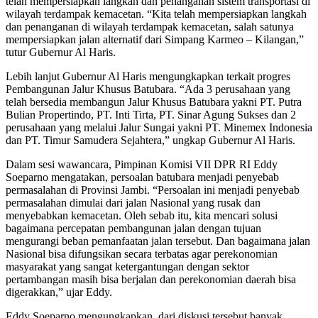
telah mempersiapkan langkah dan penanganan sistem transportasi di
wilayah terdampak kemacetan. “Kita telah mempersiapkan langkah
dan penanganan di wilayah terdampak kemacetan, salah satunya
mempersiapkan jalan alternatif dari Simpang Karmeo – Kilangan,”
tutur Gubernur Al Haris.
Lebih lanjut Gubernur Al Haris mengungkapkan terkait progres
Pembangunan Jalur Khusus Batubara. “Ada 3 perusahaan yang
telah bersedia membangun Jalur Khusus Batubara yakni PT. Putra
Bulian Propertindo, PT. Inti Tirta, PT. Sinar Agung Sukses dan 2
perusahaan yang melalui Jalur Sungai yakni PT. Minemex Indonesia
dan PT. Timur Samudera Sejahtera,” ungkap Gubernur Al Haris.
Dalam sesi wawancara, Pimpinan Komisi VII DPR RI Eddy
Soeparno mengatakan, persoalan batubara menjadi penyebab
permasalahan di Provinsi Jambi. “Persoalan ini menjadi penyebab
permasalahan dimulai dari jalan Nasional yang rusak dan
menyebabkan kemacetan. Oleh sebab itu, kita mencari solusi
bagaimana percepatan pembangunan jalan dengan tujuan
mengurangi beban pemanfaatan jalan tersebut. Dan bagaimana jalan
Nasional bisa difungsikan secara terbatas agar perekonomian
masyarakat yang sangat ketergantungan dengan sektor
pertambangan masih bisa berjalan dan perekonomian daerah bisa
digerakkan,” ujar Eddy.
Eddy Soeparno mengungkapkan, dari diskusi tersebut banyak