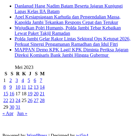
Danlanud Hang Nadim Batam Beserta Jajaran Kunjungi
Lapas Kelas IIA Batam
Apel Kesiapsiagaan Karhutla dan Pengendalian Massa,
Kapolda Jambi Tekankan Respons Cepat dan Terukur
Wujudkan Polri Humanis, Polda Jambi Tebar Kebaikan
Lewat Paket Takjil Ramadan
Polda Jambi Gelar Rakor Lintas Sektoral Ops Ketupat 2026,
Perkuat Sinergi Pengamanan Ramadhan dan Idul Fitri
‎MAPPAN Demo KPK Lagi! KPK Diminta Periksa Jajaran
Direksi Komisaris Bank Jambi Hingga Gubernur ‎
Mei 2023
S
S
R
K
J
S
M
1
2
3
4
5
6
7
8
9
10
11
12
13
14
15
16
17
18
19
20
21
22
23
24
25
26
27
28
29
30
31
« Apr
Jun »
Powered by
WordPress
| Designed by
wi5n4