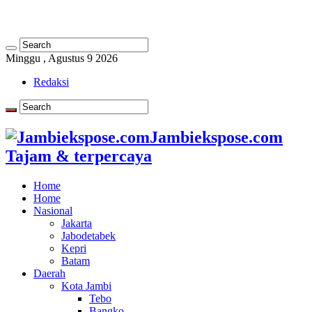
Minggu , Agustus 9 2026
Redaksi
Jambiekspose.com
Tajam & terpercaya
Home
Home
Nasional
Jakarta
Jabodetabek
Kepri
Batam
Daerah
Kota Jambi
Tebo
Bangko