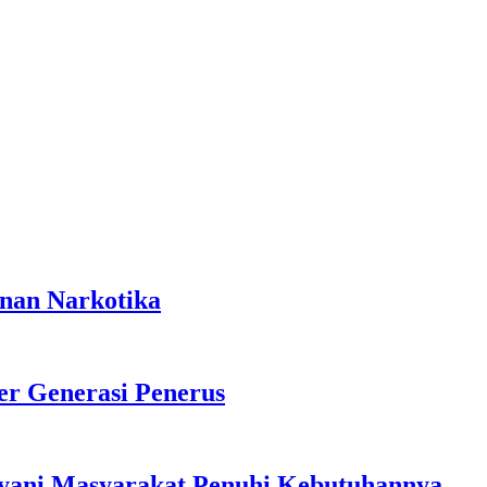
anan Narkotika
r Generasi Penerus
ayani Masyarakat Penuhi Kebutuhannya