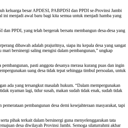
eluruh keluarga besar APDESI, PABPDSI dan PPDI se-Provinsi Jambi
l ini menjadi awal baru bagi kita semua untuk menjadi hamba yang
I dan PPDI, yang telah bergerak bersatu membangun desa-desa yang
ang dibawah adalah prajuritnya, siapa itu kepala desa yang sangat
tu mari bersinergi saling mengisi dalam pembangunan,” ungkap
da pembangunan, pasti anggota desanya merasa kurang puas dan ingin
mpergunakan uang desa tidak tepat sehingga timbul persoalan, untuk
gan ada yang tersangkut masalah hukum. “Dalam mempergunakan
idak nyaman lagi, tidur susah, makan sudah tidak enak, sudah tidak
n pemerataan pembangunan desa demi kesejahteraan masyarakat, tapi
rta pihak terkait dalam bersinergi guna menyelenggarakan tata
majuan desa diwilayah Provinsi Jambi. Semoga silaturrahmi akbar