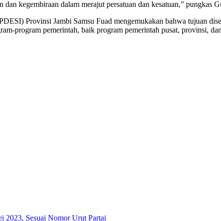
n dan kegembiraan dalam merajut persatuan dan kesatuan,” pungkas Gu
APDESI) Provinsi Jambi Samsu Fuad mengemukakan bahwa tujuan disele
am-program pemerintah, baik program pemerintah pusat, provinsi, dan
i 2023, Sesuai Nomor Urut Partai