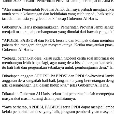
Tahun 2023 bersama Pemerintah Provinsi Jambi, bertempat di Aula K
“Atas nama Pemerintah Provinsi Jambi dan saya pribadi mengucapkan
untuk semua kekurangan dan kekhilafan yang telah terjadi, baik se
taat dan manusia yang lebih baik,” ucap Gubernur Al Haris.
Gubernur Al Haris mengemukakan, Pemerintah Provinsi Jambi sanga
menjadi mata rantai pembangunan yang dimulai dari bawah yang tak 
“APDESI, PABPDSI dan PPDI, bersatu dan kompak dalam membangun, k
paham dan mengerti dengan masyarakatnya. Ketika masyarakat puas da
Gubernur Al Haris.
“Sebagai perangkat desa, kalau sudah ngobrol cerita soal informasi
membangun lebih bagus lagi, agar uang desa bisa di pergunakan seb
itu hati-hati dan pergunakan sebaiknya untuk pembangunan desa,” lan
Dihadapan anggota APDESI, PABPDSI dan PPDI Se-Provinsi Jambi 
anggaran desa sangatlah hati-hati, jangan ada yang bertentangan den
ada keseimbangan lagi dalam hidup kita,” jelas Gubernur Al Haris.
Dikatakan Gubernur Al Haris, selama ini pemerintah telah memperju
masyarakat masih kurang dalam penilaiannya.
“Saya berharap, APDESI, PABPDSI serta PPDI dapat menjadi jembatan 
kelola pemerintahan desa yang baik, program pemberdayaan masyarak