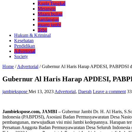
Kuala Tungkal
Merangin
Muara bulian
Sarolangun
muaro jambi
Tebo
Hukum & Kriminal
Kesehatan
Pendidikan
Advertorial
Society
Home
/
Advertorial
/
Gubernur Al Haris Harap APDESI, PABPDSI 
Gubernur Al Haris Harap APDESI, PABP
jambiekspose
Mei 13, 2023
Advertorial
,
Daerah
Leave a comment
33
Jambiekspose.com, JAMBI –
Gubernur Jambi Dr. H. Al Haris, S.
Indonesia (PABPDSI), Asosiasi Badan Permusyawaratan Desa Nasiona
pembangunan, mewujudkan visi misi Jambi kedepannya. Harapan ters
Persatuan Anggota Badan Permusyawaratan Desa Seluruh Indonesia 