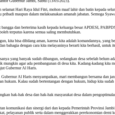
antor Gubernur Jambi, Sabtu (13/05/2023).
 selamat Hari Raya Idul Fitri, mohon maaf lahir dan batin kepada s
laku pribadi maupun dalam melaksanakan amanah jabatan. Semoga Syawa
t bangga dan berterima kasih kepada keluarga besar APDESI, PABPDS
boleh terputus karena semua saling membutuhkan.
ita bisa dibilang aman, karena kita adalah komandannya, yang berper
n bahagia dengan cara kita melayaninya berarti kita berhasil, untuk i
 desanya yang banyak sudah dibangun, sedangkan desa sebelah belum a
aik mungkin agar ada pembangunan di desa kita. Kadang-kadang kita me
jut Gubernur Al Haris.
Gubernur Al Haris menyampaikan, mari membangun bersama dan jan
gan hukum. Kalau sudah bertentangan dengan hukum, hidup kita sudah t
angkan hak-hak desa dan hak-hak masyarakat desa dalam pengoptimala
komunikasi dan sinergi dari dan kepada Pemerintah Provinsi Jambi se
at, pelayanan publik serta dalam menggerakkan perekonomian demi ke