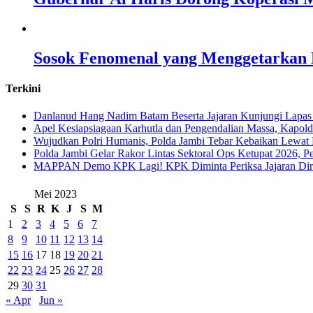
Sosok Fenomenal yang Menggetarkan N
Terkini
Danlanud Hang Nadim Batam Beserta Jajaran Kunjungi Lapas
Apel Kesiapsiagaan Karhutla dan Pengendalian Massa, Kapol
Wujudkan Polri Humanis, Polda Jambi Tebar Kebaikan Lewat 
Polda Jambi Gelar Rakor Lintas Sektoral Ops Ketupat 2026, P
‎MAPPAN Demo KPK Lagi! KPK Diminta Periksa Jajaran Direk
Mei 2023
S
S
R
K
J
S
M
1
2
3
4
5
6
7
8
9
10
11
12
13
14
15
16
17
18
19
20
21
22
23
24
25
26
27
28
29
30
31
« Apr
Jun »