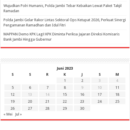
Wujudkan Polri Humanis, Polda Jambi Tebar Kebaikan Lewat Paket Takjil
Ramadan
Polda Jambi Gelar Rakor Lintas Sektoral Ops Ketupat 2026, Perkuat Sinergi
Pengamanan Ramadhan dan Idul Fitri
‎MAPPAN Demo KPK Lagi! KPK Diminta Periksa Jajaran Direksi Komisaris
Bank Jambi Hingga Gubernur ‎
Juni 2023
S
S
R
K
J
S
M
1
2
3
4
5
6
7
8
9
10
11
12
13
14
15
16
17
18
19
20
21
22
23
24
25
26
27
28
29
30
« Mei
Jul »