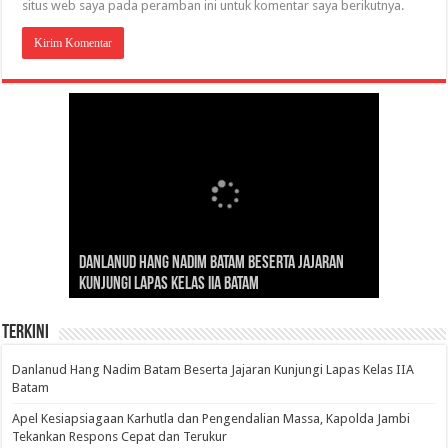
situs web saya pada peramban ini untuk komentar saya berikutnya.
Gubernur Al Haris: Lomba Cerdas Cermat Sarana
Gubernur Al Haris Dorong Koperasi Merah Putih
Sosok Fenomenal yang Menggetarkan
Danlanud Hang Nadim Batam Beserta Jajaran
Silaturahmi dan Reses Komite I DPD RI di Polda
Edukasi Pembentukan Karakter Generasi
Cepat Beroperasi Agar Bisa Layani Masyarakat
Nusantara: Ratu Wangsa, Wanita Berkelas
Kunjungi Lapas Kelas IIA Batam
Jambi Bahas Sinergitas Penanganan Narkotika
Penerus
Penuhi Kebutuhannya
dengan Pengaruh Internasional
Terkini
Danlanud Hang Nadim Batam Beserta Jajaran Kunjungi Lapas Kelas IIA
Batam
Apel Kesiapsiagaan Karhutla dan Pengendalian Massa, Kapolda Jambi
Tekankan Respons Cepat dan Terukur