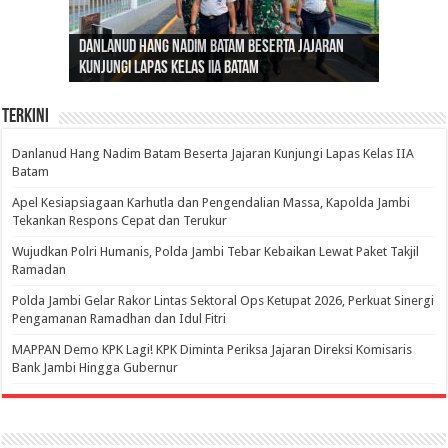
Gubernur Al Haris: Lomba Cerdas Cermat Sarana
Gubernur Al Haris Dorong Koperasi Merah Putih
Sosok Fenomenal yang Menggetarkan
Danlanud Hang Nadim Batam Beserta Jajaran
Silaturahmi dan Reses Komite I DPD RI di Polda
Edukasi Pembentukan Karakter Generasi
Cepat Beroperasi Agar Bisa Layani Masyarakat
Nusantara: Ratu Wangsa, Wanita Berkelas
Kunjungi Lapas Kelas IIA Batam
Jambi Bahas Sinergitas Penanganan Narkotika
Penerus
Penuhi Kebutuhannya
dengan Pengaruh Internasional
Terkini
Danlanud Hang Nadim Batam Beserta Jajaran Kunjungi Lapas Kelas IIA
Batam
Apel Kesiapsiagaan Karhutla dan Pengendalian Massa, Kapolda Jambi
Tekankan Respons Cepat dan Terukur
Wujudkan Polri Humanis, Polda Jambi Tebar Kebaikan Lewat Paket Takjil
Ramadan
Polda Jambi Gelar Rakor Lintas Sektoral Ops Ketupat 2026, Perkuat Sinergi
Pengamanan Ramadhan dan Idul Fitri
‎MAPPAN Demo KPK Lagi! KPK Diminta Periksa Jajaran Direksi Komisaris
Bank Jambi Hingga Gubernur ‎