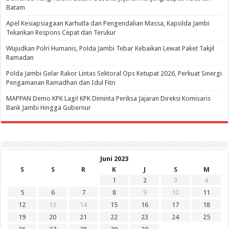
Batam
Apel Kesiapsiagaan Karhutla dan Pengendalian Massa, Kapolda Jambi
Tekankan Respons Cepat dan Terukur
Wujudkan Polri Humanis, Polda Jambi Tebar Kebaikan Lewat Paket Takjil
Ramadan
Polda Jambi Gelar Rakor Lintas Sektoral Ops Ketupat 2026, Perkuat Sinergi
Pengamanan Ramadhan dan Idul Fitri
‎MAPPAN Demo KPK Lagi! KPK Diminta Periksa Jajaran Direksi Komisaris
Bank Jambi Hingga Gubernur ‎
Juni 2023
S
S
R
K
J
S
M
1
2
3
4
5
6
7
8
9
10
11
12
13
14
15
16
17
18
19
20
21
22
23
24
25