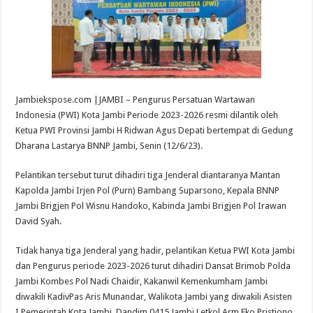
Jambiekspose.com |JAMBI – Pengurus Persatuan Wartawan
Indonesia (PWI) Kota Jambi Periode 2023-2026 resmi dilantik oleh
Ketua PWI Provinsi Jambi H Ridwan Agus Depati bertempat di Gedung
Dharana Lastarya BNNP Jambi, Senin (12/6/23).
Pelantikan tersebut turut dihadiri tiga Jenderal diantaranya Mantan
Kapolda Jambi Irjen Pol (Purn) Bambang Suparsono, Kepala BNNP
Jambi Brigjen Pol Wisnu Handoko, Kabinda Jambi Brigjen Pol Irawan
David Syah.
Tidak hanya tiga Jenderal yang hadir, pelantikan Ketua PWI Kota Jambi
dan Pengurus periode 2023-2026 turut dihadiri Dansat Brimob Polda
Jambi Kombes Pol Nadi Chaidir, Kakanwil Kemenkumham Jambi
diwakili KadivPas Aris Munandar, Walikota Jambi yang diwakili Asisten
I Pemerintah Kota Jambi, Dandim 0415 Jambi Letkol Arm Eko Pristiono,